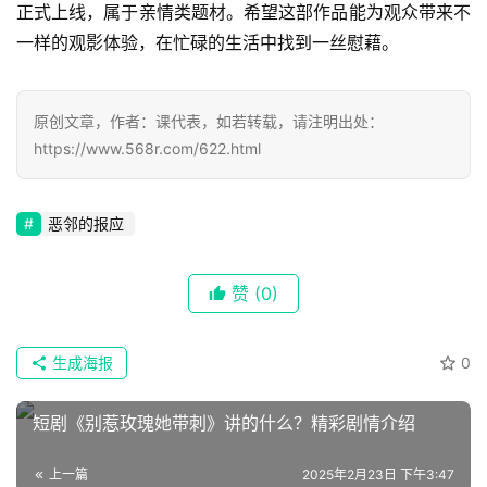
正式上线，属于亲情类题材。希望这部作品能为观众带来不
一样的观影体验，在忙碌的生活中找到一丝慰藉。
原创文章，作者：课代表，如若转载，请注明出处：
https://www.568r.com/622.html
恶邻的报应
首
页
赞
(0)
📖
生成海报
0
墨
短剧《别惹玫瑰她带刺》讲的什么？精彩剧情介绍
语
文
上一篇
2025年2月23日 下午3:47