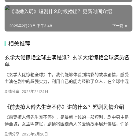
集
《诱她入局》短剧什么时候播出？更新时间介绍
🔥
2025年2月23日 下午3:48
下一篇
热
相关推荐
榜
速
玄学大佬惊艳全球主演是谁？玄学大佬惊艳全球演员名
登录
注册
单
递
《玄学大佬惊艳全球》中，我们能够体验到精彩的故事剧情，感受
主演在剧中的超强实力，利用自己的能力经验了众人，在全球中混
🌱
到了比较好的位置，小编为大家带来了该剧的演员名单，一起来看
剧情分享
2025年2月24日
看吧！…
博
《前妻撩人傅先生宠不停》讲的什么？短剧剧情介绍
主
《前妻撩人傅先生宠不停》，是最新上线的一部短剧，剧中男主是
星
傅燕城，女主叫盛眠，剧情将围绕两人的爱情故事展开讲述，许多
选
的小伙伴对于其剧情内容十分关注，小编为大家带来了相关的内容
剧情分享
2025年2月26日