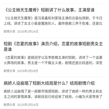
介绍哦…
🎬
《公主她天生魔骨》短剧讲了什么故事，主演是谁
短
《公主她天生魔骨》是冯易鑫和刘家铭主演的古装仙侠剧，于今日
上线，讲述了女主小鱼是魔族的人，最终挽救三界于危难，还是比
剧
较值得看的，感兴趣的可以看看！ 《公主她天生魔骨》主演： 冯易
剧情分享
2025年2月24日
剧
鑫…
场
短剧《恋夏的故事》演员介绍，恋夏的故事短剧男女主
是谁
《恋夏的故事》是姚冠宇以及李胜楠主演的短剧，讲述了一个追妻
火葬场的故事，男主是一个不婚主义者，剧情还是比较虐的，深受
广大观众喜爱，感兴趣的朋友们可以去看看哦！ 主演： 男主：姚冠
剧情分享
2025年2月26日
宇…
病娇人设崩塌了短剧大结局是什么？结局剧情介绍
病娇人设崩塌了是一部都市情感短剧，讲述了病娇一样的男主和女
主之间的爱情故事，该剧目前已经迎来了结局，小编为大家带来了
相关剧情介绍，一起来看看吧！ 短剧的大结局是谢淮和宋暖最终走
剧情分享
2025年2月24日
到了…