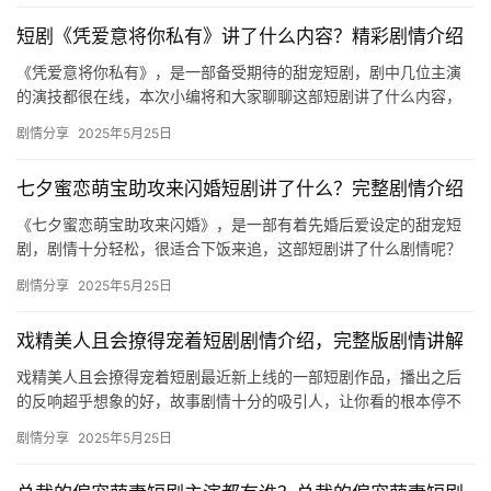
短剧《凭爱意将你私有》讲了什么内容？精彩剧情介绍
《凭爱意将你私有》，是一部备受期待的甜宠短剧，剧中几位主演
的演技都很在线，本次小编将和大家聊聊这部短剧讲了什么内容，
下文是关于完整剧情的详细介绍，对此感兴趣的话不妨来看看吧！
剧情分享
2025年5月25日
短剧…
七夕蜜恋萌宝助攻来闪婚短剧讲了什么？完整剧情介绍
《七夕蜜恋萌宝助攻来闪婚》，是一部有着先婚后爱设定的甜宠短
剧，剧情十分轻松，很适合下饭来追，这部短剧讲了什么剧情呢？
下文是关于剧情内容的详细介绍哦，感兴趣的话快来看看吧！ 傅汉
剧情分享
2025年5月25日
源新…
戏精美人且会撩得宠着短剧剧情介绍，完整版剧情讲解
戏精美人且会撩得宠着短剧最近新上线的一部短剧作品，播出之后
的反响超乎想象的好，故事剧情十分的吸引人，让你看的根本停不
下来，想要看更多精彩剧情内容的可以来看看下面的介绍吧。 ​ 戏
剧情分享
2025年5月25日
精…