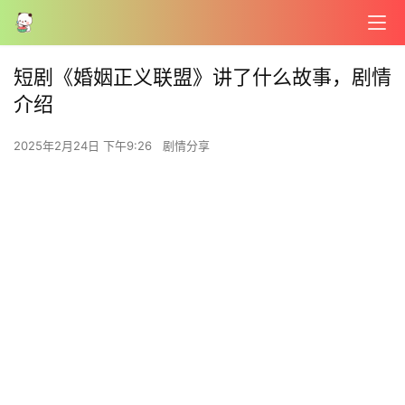
短剧《婚姻正义联盟》讲了什么故事，剧情
介绍
2025年2月24日 下午9:26
剧情分享