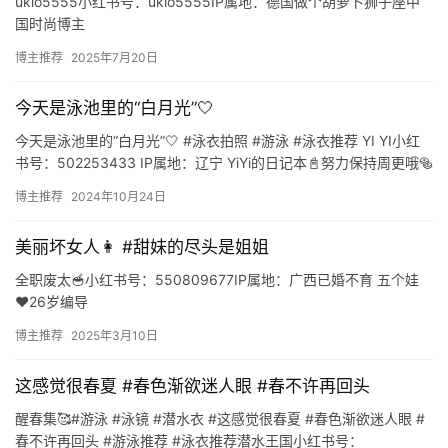
ukio5555小红书号：ukio5555IP属地：德国做个胡萝卜狮子座中
短
国时尚博主
剧
https://www.xiaohongshu.com/user/profile/5d84a77…
博主推荐
2025年7月20日
剧
今天是泳池里的“白月光”🤍
场
今天是泳池里的“白月光”🤍 #泳衣拍照 #游泳 #泳衣推荐 YI YI小红
书号：502253433 IP属地：辽宁 YiYi的日记本📓努力保持周更哦🥯
🎾💗 中国 https://w…
博主推荐
2024年10月24日
美丽坏女人👩 #甜妹的尽头是姐姐
全职废太🥣小红书号：550809677IP属地：广西已婚不育 五个娃
♥️26岁编导
https://www.xiaohongshu.com/user/profile/5c628c94…
博主推荐
2025年3月10日
这感觉很春夏 #春色渐欲迷人眼 #春不许再回头
醒春集🥰#游泳 #泳镜 #潜水衣 #这感觉很春夏 #春色渐欲迷人眼 #
春不许再回头 #游泳推荐 #泳衣推荐潜水王国小红书号：