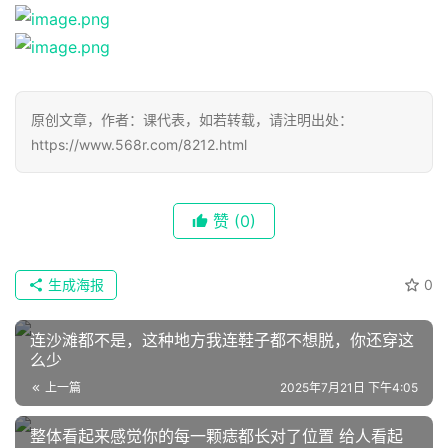
原创文章，作者：课代表，如若转载，请注明出处：
https://www.568r.com/8212.html
首
页
赞
(0)
📖
生成海报
0
墨
语
连沙滩都不是，这种地方我连鞋子都不想脱，你还穿这
么少
文
上一篇
2025年7月21日 下午4:05
集
整体看起来感觉你的每一颗痣都长对了位置 给人看起