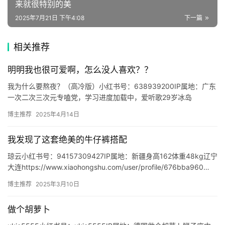
来就很特别的美
🔥
2025年7月21日 下午4:08
下一篇
热
榜
相关推荐
速
明明我也很可爱啊，怎么没人喜欢？？
登录
注册
递
我为什么要熬夜？（高冷版）小红书号：638939200IP属地：广东
一次二次三次元专嗑党，学习进度加载中，爱听歌29岁冰岛
https://www.xiaohongshu.com/u…
🌱
博主推荐
2025年4月14日
博
我发现了这套绝美的牛仔裤搭配
主
琼云小红书号：94157309427IP属地：新疆身高162体重48kg辽宁
星
大连https://www.xiaohongshu.com/user/profile/676bba960…
选
博主推荐
2025年3月10日
做个胡萝卜
🎬