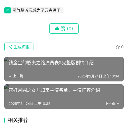
📖
灵气复苏我成为了万古医圣
墨
语
赞
(0)
文
集
生成海报
0
🔥
钱金金的驭夫之路演员表&完整版剧情介绍
热
上一篇
2025年2月24日 上午10:34
榜
花好月圆之女儿归来主演名单，主演阵容介绍
速
登录
注册
递
2025年2月24日 上午10:35
下一篇
🌱
相关推荐