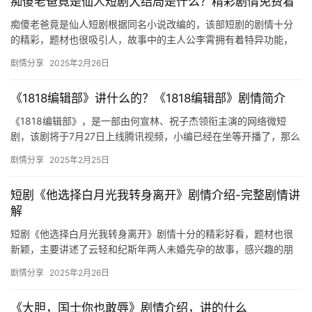
痴傻老爸竟是仙人短剧大结局是什么？精彩剧情免费看
痴傻老爸竟是仙人短剧根据同名小说改编的，该部短剧的剧情十分
的精彩，题材也很吸引人，故事中的主人公李霄拥有着特异功能，
却在一次异兽袭城中遭人陷害...... 痴傻老爸竟是仙人短剧大结…
剧情分享
2025年2月26日
《1818编辑部》讲什么的？《1818编辑部》剧情简介
《1818编辑部》，是一部由何宣林、祝子杰领衔主演的网络微短
剧，该剧将于7月27日上线腾讯视频，小编已经在坐等开播了，那么
这部短剧讲的什么剧情呢？小编为大家带来了相关的内容介绍，一…
剧情分享
2025年2月25日
短剧《他选择白月光我转身离开》剧情介绍-完整剧情讲
解
短剧《他选择白月光我转身离开》剧情十分的精彩好看，题材也很
新颖，主要讲述了云轻和纪斯年两人未婚先孕的故事，感兴趣的朋
友们可以来看看哦。 短剧《他选择白月光我转身离开》剧情介绍 云
剧情分享
2025年2月26日
轻…
《大胆，国士你也敢辱》剧情介绍，讲的什么