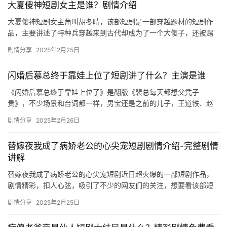
大夏傻神短剧女主是谁？剧情介绍
大夏傻神短剧女主角叫胡冬晴，该部短剧是一部穿越题材的短剧作
品，主要讲述了特种兵穿越来到古代却成为了一个大傻子，还被赐
婚了，想要了解更多精彩内容的朋友们可以来看看下面的介绍吧。
剧情分享
2025年2月25日
大夏…
闪婚后慕总终于靠娃上位了短剧讲了什么？主演是谁
《闪婚后慕总终于靠娃上位了》是翻版《裴总每天都想父凭子
贵》，不少场景和台词都一样，男宝还是之前的儿子，王道铁、赵
佳颜值高，CP感有，感兴趣的朋友们快来看看吧！ 主演：王道铁
剧情分享
2025年2月26日
&amp…
替嫁夜我成了病娇老公的心尖宠短剧剧情介绍-完整剧情
讲解
替嫁夜我成了病娇老公的心尖宠短剧近日超火爆的一部短剧作品，
剧情精彩，扣人心弦，吸引了不少的网友们的关注，想要看该部短
剧的朋友们可以来mic影视看看吧。 替嫁夜我成了病娇老公的心尖
剧情分享
2025年2月25日
宠…