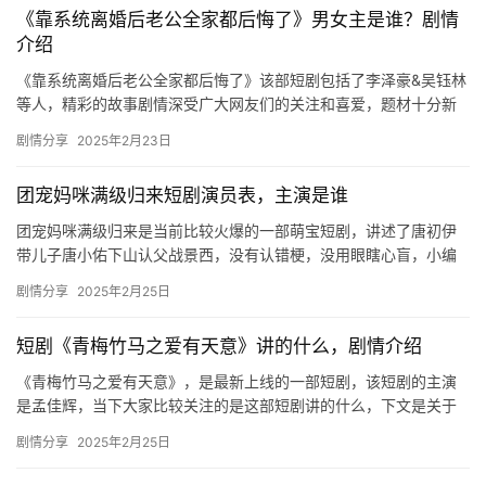
博
《靠系统离婚后老公全家都后悔了》男女主是谁？剧情
介绍
主
《靠系统离婚后老公全家都后悔了》该部短剧包括了李泽豪&吴钰林
星
等人，精彩的故事剧情深受广大网友们的关注和喜爱，题材十分新
选
颖，想要看更多精彩剧情的可以来看看下面的介绍吧。 《靠…
剧情分享
2025年2月23日
🎬
团宠妈咪满级归来短剧演员表，主演是谁
短
团宠妈咪满级归来是当前比较火爆的一部萌宝短剧，讲述了唐初伊
带儿子唐小佑下山认父战景西，没有认错梗，没用眼瞎心盲，小编
剧
在这里整理了演员表，感兴趣的小伙伴快来看看吧！ 主演：伍怡桥
剧情分享
2025年2月25日
剧
张正…
场
短剧《青梅竹马之爱有天意》讲的什么，剧情介绍
《青梅竹马之爱有天意》，是最新上线的一部短剧，该短剧的主演
是孟佳辉，当下大家比较关注的是这部短剧讲的什么，下文是关于
短剧剧情的详细介绍，感兴趣的话不妨来看看吧！ 短剧《青梅竹马
剧情分享
2025年2月25日
之爱…