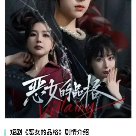
短剧《恶女的品格》剧情介绍