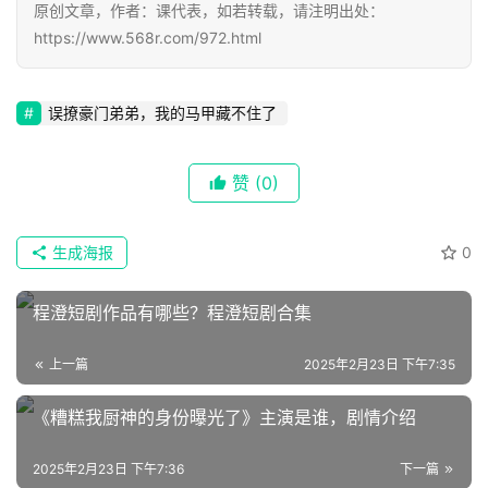
🌱
原创文章，作者：课代表，如若转载，请注明出处：
https://www.568r.com/972.html
博
主
误撩豪门弟弟，我的马甲藏不住了
星
选
赞
(0)
🎬
生成海报
0
短
剧
程澄短剧作品有哪些？程澄短剧合集
剧
上一篇
2025年2月23日 下午7:35
场
《糟糕我厨神的身份曝光了》主演是谁，剧情介绍
2025年2月23日 下午7:36
下一篇