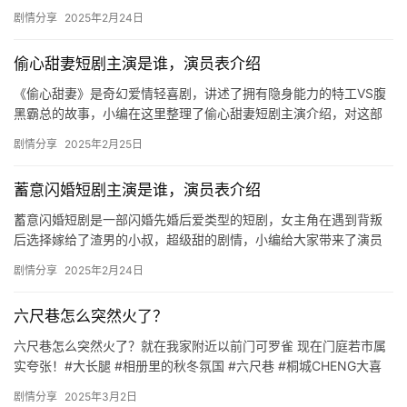
绍，有想要了解的小伙伴们欢迎来这里一起看看吧！ ​ 演员表介绍 …
剧情分享
2025年2月24日
偷心甜妻短剧主演是谁，演员表介绍
《偷心甜妻》是奇幻爱情轻喜剧，讲述了拥有隐身能力的特工VS腹
黑霸总的故事，小编在这里整理了偷心甜妻短剧主演介绍，对这部
短剧感兴趣的朋友们快来看看吧！ 主演：李柯以&赵振栋 …
剧情分享
2025年2月25日
蓄意闪婚短剧主演是谁，演员表介绍
蓄意闪婚短剧是一部闪婚先婚后爱类型的短剧，女主角在遇到背叛
后选择嫁给了渣男的小叔，超级甜的剧情，小编给大家带来了演员
表介绍，有兴趣的朋友们快来一起看看吧！ 蓄意闪婚短剧主演员表
剧情分享
2025年2月24日
介绍…
六尺巷怎么突然火了？
六尺巷怎么突然火了？就在我家附近以前门可罗雀 现在门庭若市属
实夸张！#大长腿 #相册里的秋冬氛国 #六尺巷 #桐城CHENG大喜
小红书号：5322344068IP属地：安徽🤍旅行｜…
剧情分享
2025年3月2日