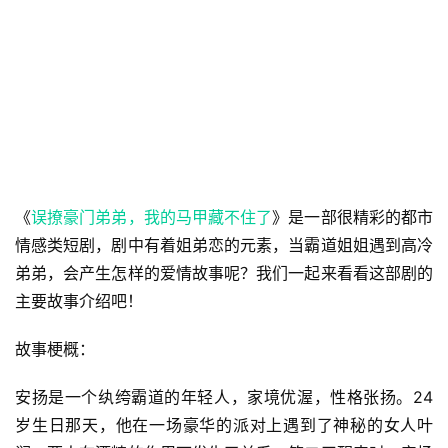
《
误撩豪门弟弟，我的马甲藏不住了
》是一部很精彩的都市
情感类短剧，剧中有着姐弟恋的元素，当霸道姐姐遇到高冷
弟弟，会产生怎样的爱情故事呢？我们一起来看看这部剧的
主要故事介绍吧！
故事梗概：
安扬是一个纨绔霸道的年轻人，家境优渥，性格张扬。24
岁生日那天，他在一场豪华的派对上遇到了神秘的女人叶