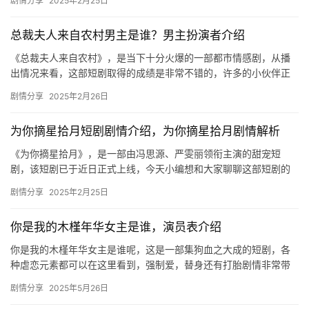
剧情分享
2025年2月25日
孙女…
剧
场
总裁夫人来自农村男主是谁？男主扮演者介绍
《总裁夫人来自农村》，是当下十分火爆的一部都市情感剧，从播
出情况来看，这部短剧取得的成绩是非常不错的，许多的小伙伴正
在热议剧中男主是谁演的，小编为大家整理了男主扮演者的详细介
剧情分享
2025年2月26日
绍哦！…
为你摘星拾月短剧剧情介绍，为你摘星拾月剧情解析
《为你摘星拾月》，是一部由冯思源、严雯丽领衔主演的甜宠短
剧，该短剧已于近日正式上线，今天小编想和大家聊聊这部短剧的
剧情内容，下文是关于其剧情的详细介绍，感兴趣的话快来看看
剧情分享
2025年2月25日
吧！ 为你…
你是我的木槿年华女主是谁，演员表介绍
你是我的木槿年华女主是谁呢，这是一部集狗血之大成的短剧，各
种虐恋元素都可以在这里看到，强制爱，替身还有打胎剧情非常带
感，小编给大家带来了演员表介绍，快来一起看看吧！ 演员表介绍
剧情分享
2025年5月26日
张…