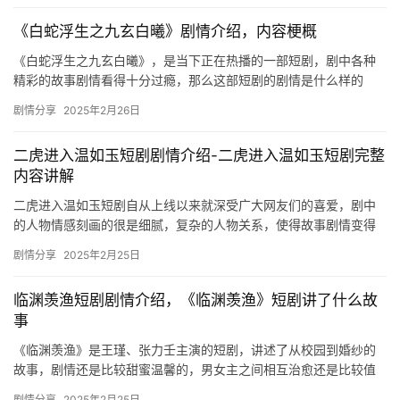
《白蛇浮生之九玄白曦》剧情介绍，内容梗概
《白蛇浮生之九玄白曦》，是当下正在热播的一部短剧，剧中各种
精彩的故事剧情看得十分过瘾，那么这部短剧的剧情是什么样的
呢？下文是关于剧情的详细介绍，感兴趣的话快来看看吧！ 玄州清
剧情分享
2025年2月26日
州国太…
‌二虎进入温如玉‌短剧剧情介绍-‌二虎进入温如玉‌短剧完整
内容讲解
‌二虎进入温如玉‌短剧自从上线以来就深受广大网友们的喜爱，剧中
的人物情感刻画的很是细腻，复杂的人物关系，使得故事剧情变得
更加的精彩，想要看该部短剧更多精彩内容的…
剧情分享
2025年2月25日
临渊羡渔短剧剧情介绍，《临渊羡渔》短剧讲了什么故
事
《临渊羡渔》是王瑾、张力壬主演的短剧，讲述了从校园到婚纱的
故事，剧情还是比较甜蜜温馨的，男女主之间相互治愈还是比较值
得看的，小编在这里整理了临渊羡渔短剧剧情介绍，感兴趣的朋友
剧情分享
2025年2月25日