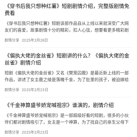
《穿书后我只想种红薯》短剧剧情介绍，完整版剧情免
费看
《穿书后我只想种红薯》短剧该部作品自从上线以来就深受广大网
友们的喜爱，故事剧情十分的精彩，扣人心弦，想要看更多精彩剧
情的可以来看看下面的介绍吧。 《穿书后我只想种红薯》短剧剧情
剧情分享
2025年2月26日
介绍…
《偏执大佬的金丝雀》短剧讲的什么？《偏执大佬的金
丝雀》剧情介绍
短剧《偏执大佬的金丝雀》又名《樊笼囚鹿》是最近新上线的一部
作品，讲述了女主鹿之绫是落魄千金，为了肚里的孩子，被迫嫁给
了疯批大佬的故事。故事剧情十分精彩，感兴趣的朋友们快来一起
剧情分享
2025年2月23日
看看吧…
《千金神算盛爷娇宠喊祖宗》谁演的，剧情介绍
《千金神算盛爷娇宠喊祖宗》是一部超级好看的短剧，很多的小伙
伴们都对剧情吸引了，女主是一个神算，为了找自己的亲生父母下
山遇见了男主，小编给大家带来了剧情介绍，欢迎来一起去看看
剧情分享
2025年2月23日
吧！ 《…