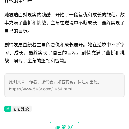
其他的重生者
她被迫面对现实的残酷，开始了一段复仇和成长的旅程。故
事充满了曲折和挑战，主角在逆境中不断成长，最终实现了
首
自己的目标。
页
剧情发展围绕着主角的复仇和成长展开。她在逆境中不断学
习、成长，最终实现了自己的目标。剧情充满了曲折和挑
📖
战，展现了主角的坚韧和智慧。
墨
语
原创文章，作者：课代表，如若转载，请注明出处：
文
https://www.568r.com/1654.html
集
昭昭殊荣
🔥
热
赞
(0)