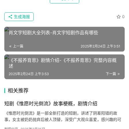
榜
生成海报
0
速
登录
注册
递
肖文宇短剧大全列表-肖文宇短剧作品有哪些
🌱
上一篇
2025年2月24日 上午3:51
博
《不报养育恩》剧情介绍-《不报养育恩》完整内容概
主
述
2025年2月24日 上午3:53
下一篇
星
选
相关推荐
🎬
短剧《惟愿时光倒流》故事梗概，剧情介绍
短
《惟愿时光倒流》是一部全新打造的短剧，讲述了阴差阳错的故
事，女主被奶奶抛弃后被人顶替，深受广大观众喜爱，感兴趣的可
剧
以看看剧情介绍！ 剧情介绍： 滨市突遭地震，重男轻女的奶奶将亲