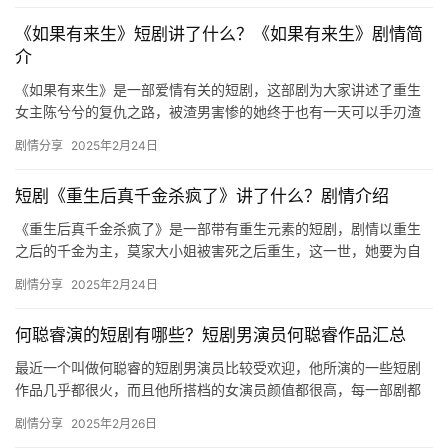
《如果有来生》短剧讲了什么？《如果有来生》剧情简
介
《如果有来生》是一部爱情有关的短剧，这部剧为大家讲述了重生
女主陈兮兮的复仇之路，被渣男害惨的她终于也有一天可以手刃渣
男，感兴趣的小伙伴可以来看看小编为大家整理的该剧剧情介绍。
剧情分享
2025年2月24日
陈兮…
短剧《重生后真千金杀疯了》讲了什么？剧情介绍
《重生后真千金杀疯了》是一部带有重生元素的短剧，剧情以重生
之后的千金为主，莫家大小姐被害死之后重生，这一世，她要为自
己做主，策划了各种事情，让以前害死她的人都得到了报应。 莫家
剧情分享
2025年2月24日
大小…
何聪睿演的短剧有哪些？短剧男演员何聪睿作品汇总
最近一个叫做何聪睿的短剧男演员比较受欢迎，他所演的一些短剧
作品几乎都很火，而且他所搭档的女演员颜值都很高，每一部剧都
很精彩好看，想要看何聪睿演的短剧的朋友们可以来看看下面的介
剧情分享
2025年2月26日
绍。 …