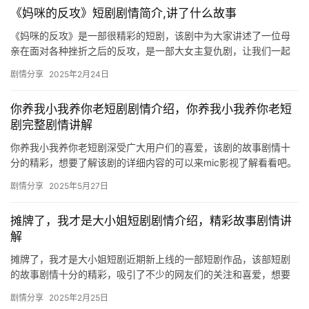
《妈咪的反攻》短剧剧情简介,讲了什么故事
《妈咪的反攻》是一部很精彩的短剧，该剧中为大家讲述了一位母
亲在面对各种挫折之后的反攻，是一部大女主复仇剧，让我们一起
来看看这部剧的主要剧情介绍吧！ 五年前因一场误会让她离开自
剧情分享
2025年2月24日
己，五…
你养我小我养你老短剧剧情介绍，你养我小我养你老短
剧完整剧情讲解
你养我小我养你老短剧深受广大用户们的喜爱，该剧的故事剧情十
分的精彩，想要了解该剧的详细内容的可以来mic影视了解看看吧。
你养我小我养你老短剧剧情介绍 嘎吱～ 许是过了无尽的岁月，…
剧情分享
2025年5月27日
摊牌了，我才是大小姐短剧剧情介绍，精彩故事剧情讲
解
摊牌了，我才是大小姐短剧近期新上线的一部短剧作品，该部短剧
的故事剧情十分的精彩，吸引了不少的网友们的关注和喜爱，想要
了解有关于该剧的更多精彩剧情内容的可以来mic影视看看吧。 摊
剧情分享
2025年2月25日
牌…