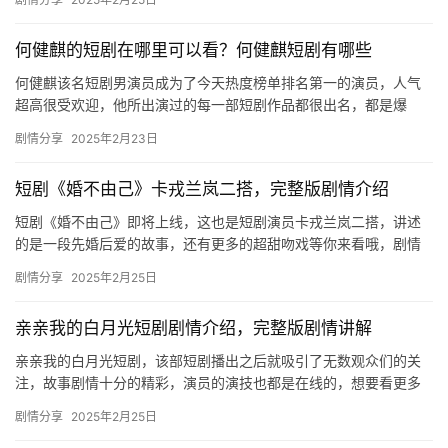
剧
主演…
场
何健麒的短剧在哪里可以看？何健麒短剧有哪些
何健麒该名短剧男演员成为了今天热度榜单排名第一的演员，人气
超高很受欢迎，他所出演过的每一部短剧作品都很出名，都是爆
款，想要看相关短剧的可以来mic影视看看吧。 何健麒的短剧在哪
剧情分享
2025年2月23日
里可…
短剧《婚不由己》卡戎兰岚二搭，完整版剧情介绍
短剧《婚不由己》即将上线，这也是短剧演员卡戎兰岚二搭，讲述
的是一段先婚后爱的故事，还有更多的超甜吻戏等你来看哦，剧情
十分的精彩，欢迎来追。 ​ 短剧《婚不由己》剧情介绍 卡戎兰岚二…
剧情分享
2025年2月25日
亲亲我的白月光短剧剧情介绍，完整版剧情讲解
亲亲我的白月光短剧，该部短剧播出之后就吸引了无数观众们的关
注，故事剧情十分的精彩，演员的演技也都是在线的，想要看更多
精彩剧情的可以来看看下面的介绍吧。 亲亲我的白月光短剧剧情介
剧情分享
2025年2月25日
绍 …