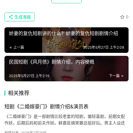
榜
速
生成海报
0
登录
注册
递
娇妻的复仇短剧讲的什么？娇妻的复仇短剧剧情介绍
🌱
上一篇
2025年5月27日 上午2:08
博
民国短剧《风月债》剧情介绍，内容梗概
主
星
2025年5月27日 上午2:15
下一篇
选
相关推荐
🎬
短剧《二婚嫁豪门》剧情介绍&演员表
短
《二婚嫁豪门》是一部剧情比较老套的短剧，偏轻喜剧，前期女配
剧
作妖，后期后妈和前夫作妖。鲜嘉臣搞笑霸总挺好玩。男主人设还
行，感兴趣的可以来看看剧情以及主演介绍！ 短剧《二婚嫁豪门》
剧情分享
2025年2月25日