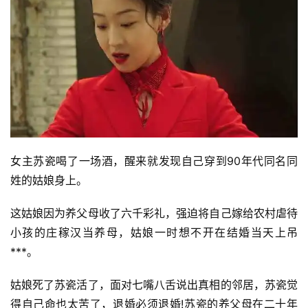
女主苏瓷喝了一场酒，醒来就发现自己穿到90年代同名同
姓的姑娘身上。
这姑娘因为养父母收了六千彩礼，强迫将自己嫁给农村虐待
小孩的庄稼汉当养母，姑娘一时想不开在结婚当天上吊
***。
姑娘死了苏瓷活了，面对七嘴八舌说出真相的邻居，苏瓷觉
得自己命也太苦了，退婚必须退婚!苏瓷的养父母在二十年