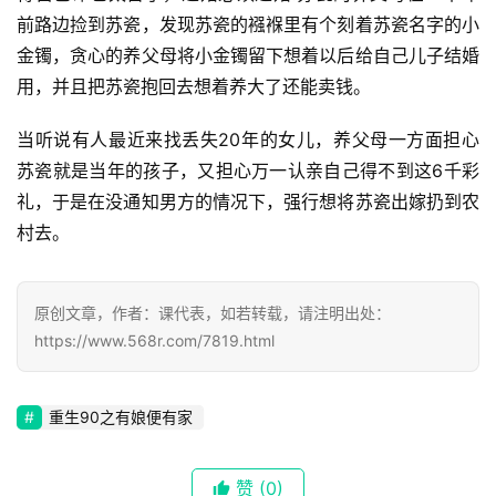
前路边捡到苏瓷，发现苏瓷的襁褓里有个刻着苏瓷名字的小
金镯，贪心的养父母将小金镯留下想着以后给自己儿子结婚
用，并且把苏瓷抱回去想着养大了还能卖钱。
首
当听说有人最近来找丢失20年的女儿，养父母一方面担心
页
苏瓷就是当年的孩子，又担心万一认亲自己得不到这6千彩
礼，于是在没通知男方的情况下，强行想将苏瓷出嫁扔到农
📖
村去。
墨
语
原创文章，作者：课代表，如若转载，请注明出处：
文
https://www.568r.com/7819.html
集
重生90之有娘便有家
🔥
热
赞
(0)