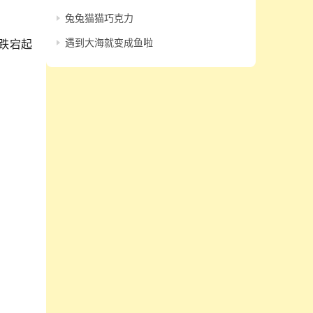
兔兔猫猫巧克力
遇到大海就变成鱼啦
跌宕起
。