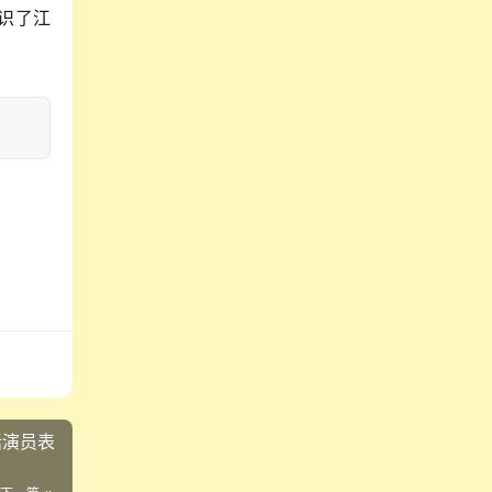
识了江
话演员表