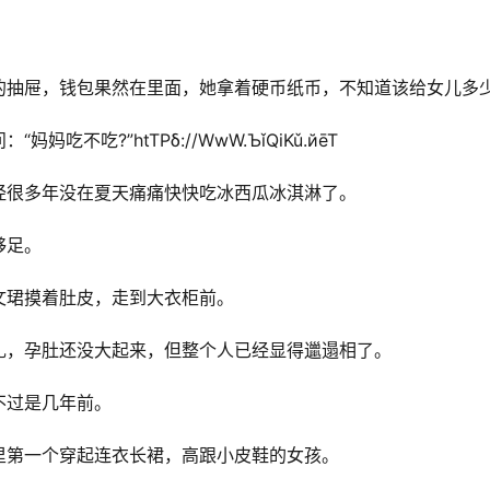
的抽屉，钱包果然在里面，她拿着硬币纸币，不知道该给女儿多
不吃?”htTΡδ://WwW.ЪǐQiKǔ.йēT
经很多年没在夏天痛痛快快吃冰西瓜冰淇淋了。
够足。
文珺摸着肚皮，走到大衣柜前。
扎，孕肚还没大起来，但整个人已经显得邋遢相了。
不过是几年前。
里第一个穿起连衣长裙，高跟小皮鞋的女孩。