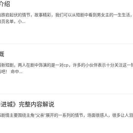
介绍
着跌宕起伏的情节，故事精彩，我们可以从短剧中看到男女主的一生生活
演员名单，小…
概
新短剧，两人在剧中饰演的是一对cp，许多的小伙伴表示十分关注这一
吧！ 命中…
亲进城》完整内容解说
剧情主要围绕主角“父亲”展开的一系列的情节，场面很感人，很多让人