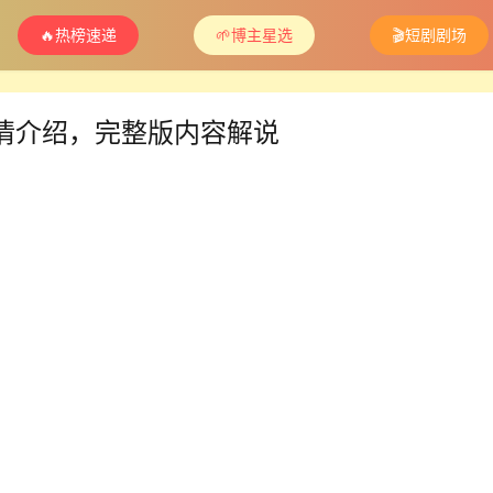
🔥热榜速递
🌱博主星选
🎬短剧剧场
情介绍，完整版内容解说