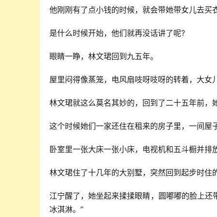
他刚刚有了点小钱的时候，就会带她带女儿去买
是什么时候开始，他们就再没话讲了呢?
眼睛一睁，林文珺回到九五年。
屋里闷得像蒸笼，电风扇吱呀吱呀的转着，大女
林文珺就这么莫名其妙的，回到了二十五年前，
这个时候她们一家还住在租来的房子里，一间屋
卧室里一张大床一张小床，电视机和五斗橱并排
林文珺住了十几年的大别墅，突然回到起步时住
江宁醒了，她坐起来揉揉眼睛，圆嘟嘟的脸上还
冰淇淋。”