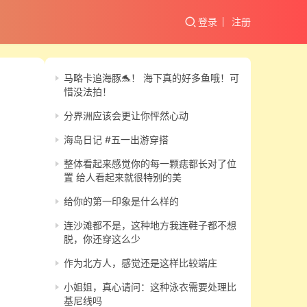
登录
注册
马略卡追海豚🐬！ 海下真的好多鱼哦！可
惜没法拍！
分界洲应该会更让你怦然心动
海岛日记 #五一出游穿搭
整体看起来感觉你的每一颗痣都长对了位
置 给人看起来就很特别的美
给你的第一印象是什么样的
连沙滩都不是，这种地方我连鞋子都不想
脱，你还穿这么少
作为北方人，感觉还是这样比较端庄
小姐姐，真心请问：这种泳衣需要处理比
基尼线吗