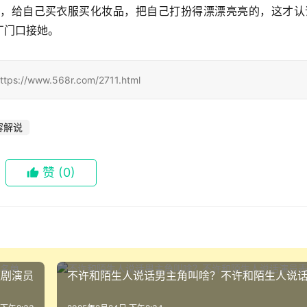
，给自己买衣服买化妆品，把自己打扮得漂漂亮亮的，这才认
厂门口接她。
ww.568r.com/2711.html
容解说
赞
(0)
短剧演员
不许和陌生人说话男主角叫啥？不许和陌生人说