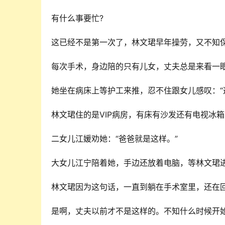
有什么事要忙?
这已经不是第一次了，林文珺早年操劳，又不知
每次手术，身边陪的只有儿女，丈夫总是来看一
她坐在病床上等护工来推，忍不住跟女儿感叹：“
林文珺住的是VIP病房，有床有沙发还有电视冰
二女儿江媛劝她：“爸爸就是这样。”
大女儿江宁陪着她，手边还放着电脑，等林文珺进
林文珺因为这句话，一直到躺在手术室里，还在
是啊，丈夫以前才不是这样的。不知什么时候开