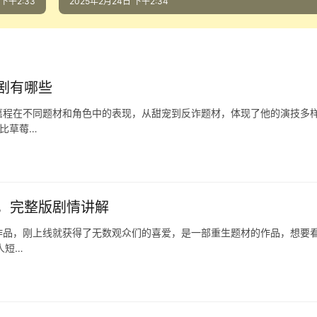
 下午2:33
2025年2月24日 下午2:34
剧有哪些
嘉程在不同题材和角色中的表现，从甜宠到反诈题材，体现了他的演技多
她比草莓…
，完整版剧情讲解
作品，刚上线就获得了无数观众们的喜爱，是一部重生题材的作品，想要
人短…