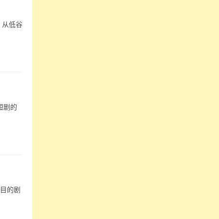
，从低谷
短剧的
泪目的剧