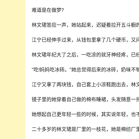
难道是在做梦?
林文珺答应一声，她站起来，迟疑着拉开五斗橱
江宁已经伸手过来，从钱包里拿了几个硬币，又问：“妈妈吃
林文珺年纪大了之后，一吃凉的就牙神经疼，已
“吃!妈妈吃冰砖。”她总觉得后来的冰砖，奶味不
江宁又拿了两块钱，自己套上小凉鞋跑出去，林
镜子里的她穿着自己做的棉布睡裙，头发随意一
她想起自己更年轻一些的时候，其实说年轻，也
二十多岁的林文珺是厂里的一枝花，她是棉纺厂