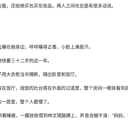
衣服，还给她买包买化妆品，两人之间也总是有很多话说。
儿睡在她身边，呼呼睡得正香，小脸上满是汗。
她快要三十二岁的这一年。
子用大衣柜当半隔断，隔出卧室和饭厅。
放在饭厅，烧饭的灶台搭在外面的过道里，整个房间一眼就看到
的一居室，整个人都懵了。
带着睡痕，一醒就依偎到林文珺胳膊上，声音含糊不清：“妈妈，