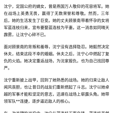
沈宁，定国公府的嫡女，曾是燕国万人敬仰的花容将军。她
在战场上英勇无畏，赢得了无数荣誉和尊敬。然而，三年
后，她的生活发生了巨变。她的丈夫顾景南带着怀孕的女将
军蓝连枝归来，宣布要娶蓝连枝为平妻。这一消息如同晴天
霹雳，让沈宁心碎不已。
面对顾景南的背叛和羞辱，沈宁没有选择隐忍。她毅然决定
休夫，结束这段不幸的婚姻。休夫之后，沈宁心中燃起了复
仇的火焰。她决定重返战场，为沈家报仇，也为自己找回尊
严。
沈宁重新披上战甲，回到了她熟悉的战场。她的归来让敌人
闻风丧胆，也让昔日的战友们重新燃起了斗志。沈宁以她卓
越的军事才能和坚定的意志，迅速在战场上崭露头角。她带
领军队**连捷，逐步逼近敌人的核心。