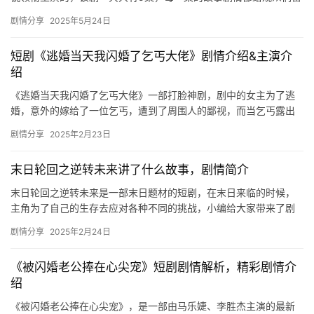
下了深刻的印象，讲述了长征途中红军战士一次次浴血奋战的感人…
剧情分享
2025年5月24日
短剧《逃婚当天我闪婚了乞丐大佬》剧情介绍&主演介
绍
《逃婚当天我闪婚了乞丐大佬》一部打脸神剧，剧中的女主为了逃
婚，意外的嫁给了一位乞丐，遭到了周围人的鄙视，而当乞丐露出
自己的***，却让周围的一些人目瞪口呆，快来看这部剧的剧情介绍
剧情分享
2025年2月23日
吧…
末日轮回之逆转未来讲了什么故事，剧情简介
末日轮回之逆转未来是一部末日题材的短剧，在末日来临的时候，
主角为了自己的生存去应对各种不同的挑战，小编给大家带来了剧
情简介，有兴趣了解的小伙伴们欢迎来一起看看吧！ ​ 《末日轮回
剧情分享
2025年2月24日
之…
《被闪婚老公捧在心尖宠》短剧剧情解析，精彩剧情介
绍
《被闪婚老公捧在心尖宠》，是一部由马乐婕、李胜杰主演的最新