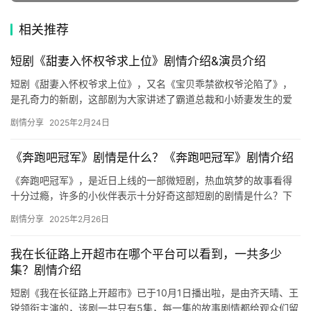
🌱
博
相关推荐
主
短剧《甜妻入怀权爷求上位》剧情介绍&演员介绍
星
短剧《甜妻入怀权爷求上位》，又名《宝贝乖禁欲权爷沦陷了》，
是孔奇力的新剧，这部剧为大家讲述了霸道总裁和小娇妻发生的爱
选
情故事，一起来看看这部剧的剧情和演员介绍吧！ 《甜妻入怀权爷
剧情分享
2025年2月24日
求上…
🎬
《奔跑吧冠军》剧情是什么？《奔跑吧冠军》剧情介绍
短
《奔跑吧冠军》，是近日上线的一部微短剧，热血筑梦的故事看得
剧
十分过瘾，许多的小伙伴表示十分好奇这部短剧的剧情是什么？下
文是关于剧情内容的详细介绍哦，更多精彩内容欢迎关注mic影视！
剧
剧情分享
2025年2月26日
…
场
我在长征路上开超市在哪个平台可以看到，一共多少
集？剧情介绍
短剧《我在长征路上开超市》已于10月1日播出啦，是由齐天晴、王
锐领衔主演的，该剧一共只有5集，每一集的故事剧情都给观众们留