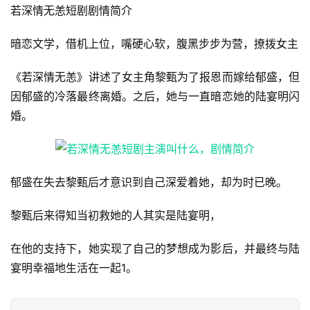
若深情无恙短剧剧情简介
暗恋文学，借机上位，嘴硬心软，腹黑步步为营，撩拨女主
《若深情无恙》讲述了女主角黎甄为了报恩而嫁给郁盛，但
因郁盛的冷落最终离婚。之后，她与一直暗恋她的陆宴明闪
婚。
郁盛在失去黎甄后才意识到自己深爱着她，却为时已晚。
黎甄后来得知当初救她的人其实是陆宴明，
在他的支持下，她实现了自己的梦想成为影后，并最终与陆
宴明幸福地生活在一起‌‌1。
首
页