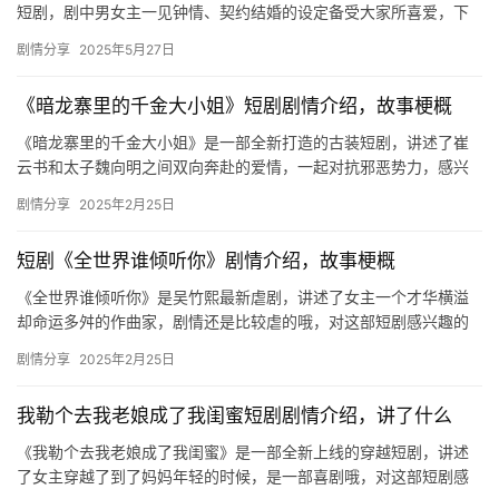
短剧，剧中男女主一见钟情、契约结婚的设定备受大家所喜爱，下
文是小编为大家整理的短剧剧情的详细介绍，更多内容欢迎关注我
剧情分享
2025年5月27日
们哦！…
《暗龙寨里的千金大小姐》短剧剧情介绍，故事梗概
《暗龙寨里的千金大小姐》是一部全新打造的古装短剧，讲述了崔
云书和太子魏向明之间双向奔赴的爱情，一起对抗邪恶势力，感兴
趣的朋友们可以看看剧情介绍哦！ 崔云书因母亲过世早一直受庶母
剧情分享
2025年2月25日
谢碧…
短剧《全世界谁倾听你》剧情介绍，故事梗概
《全世界谁倾听你》是吴竹熙最新虐剧，讲述了女主一个才华横溢
却命运多舛的作曲家，剧情还是比较虐的哦，对这部短剧感兴趣的
可以来mic影视看看！ 在繁华都市的一隅，沈昭阳，一位才华横溢
剧情分享
2025年2月25日
却…
我勒个去我老娘成了我闺蜜短剧剧情介绍，讲了什么
《我勒个去我老娘成了我闺蜜》是一部全新上线的穿越短剧，讲述
了女主穿越了到了妈妈年轻的时候，是一部喜剧哦，对这部短剧感