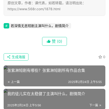
原创文章，作者：课代表，如若转载，请注明出处：
https://www.568r.com/1878.html
📖
墨
若深情无恙短剧主演叫什么，剧情简介
语
文
赞
(0)
集
生成海报
0
🔥
热
张紫淋短剧有哪些？张紫淋短剧所有作品合集
榜
上一篇
2025年2月24日 上午5:55
速
登录
注册
我的徒儿实在太稳健了主演叫什么，剧情简介
递
2025年2月24日 上午5:56
下一篇