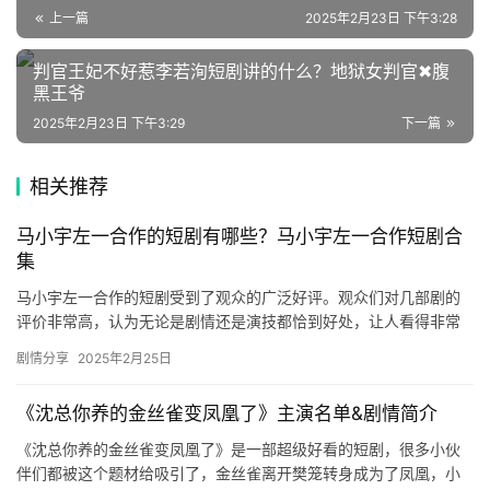
上一篇
2025年2月23日 下午3:28
集
判官王妃不好惹李若洵短剧讲的什么？地狱女判官✖腹
黑王爷
🔥
2025年2月23日 下午3:29
下一篇
热
榜
相关推荐
速
马小宇左一合作的短剧有哪些？马小宇左一合作短剧合
登录
注册
递
集
马小宇左一合作的短剧受到了观众的广泛好评。观众们对几部剧的
🌱
评价非常高，认为无论是剧情还是演技都恰到好处，让人看得非常
过瘾。并且马小宇左一cp感很强哦！ 1.逆袭后我改头换面惊艳80…
博
剧情分享
2025年2月25日
主
《沈总你养的金丝雀变凤凰了》主演名单&剧情简介
星
《沈总你养的金丝雀变凤凰了》是一部超级好看的短剧，很多小伙
伴们都被这个题材给吸引了，金丝雀离开樊笼转身成为了凤凰，小
选