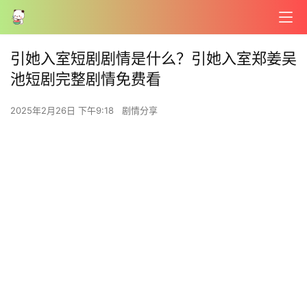
引她入室短剧剧情是什么？引她入室郑姜吴
池短剧完整剧情免费看
2025年2月26日 下午9:18
剧情分享