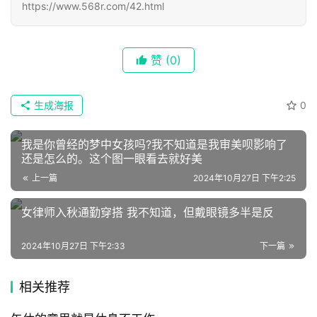
https://www.568r.com/42.html
墨
语
赞
(0)
文
集
生成海报
0
🔥
我是你曾经的梦中女孩吗?我不知道是我审美呗影响了
热
还是怎么的。这个图一眼看去就好美
上一篇
2024年10月27日 下午2:25
榜
速
女律师入秋通勤穿搭 我不知道，但戴眼镜多半是反
登录
注册
递
2024年10月27日 下午2:33
下一篇
🌱
相关推荐
博