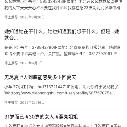
幺幺林林小红书号：595334843IP属地：湖北🎶幺幺林林希望关注
我的女宝天天开心♂不要在我评论区找存在感23岁湖北武汉华中科
技大学https://www.xiaohongshu…
博主推荐
2025年7月20日
她知道她在干什么，她也知道我们想干什么，但是…她
就会…
桑桑小红书号：278842790IP属地：北京桑桑的日常分享 | 感谢喜
欢请不要评论其他平台，会拉黑，望理解～📮： 3817797091 🍭
qq.com👇更多的我https://w…
博主推荐
2025年4月6日
无尽夏 #人到底能感受多少回夏天
小羊 77小红书号：hu17137214471IP属地：湖北你终于发现我了.
🐑https://www.xiaohongshu.com/user/profile/58f757075e…
博主推荐
2025年3月16日
31岁而已 #30岁的女人 #漂亮姐姐
31岁而已#30岁的女人 #漂亮姐姐#美容护肤 #三十几岁而已 #不被