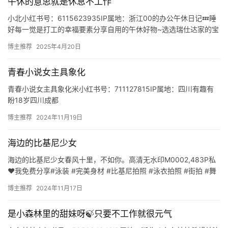
午休的意思就是休息不工作
主
小北小红书号：6115623935IP属地：浙江00的办公午休日记💤睡
星
好每一觉是打工的幸福要素分享自用的午休好物~选选瑞仕达家的宝
贝✨https://www.xiaohongshu…
选
博主推荐
2025年4月20日
🎬
青春小说女主具象化
青春小说女主具象化米小红书号：711127815IP属地：四川有趣有
短
盼18岁四川成都
剧
https://www.xiaohongshu.com/user/profile/5e7ff93…
博主推荐
2024年11月19日
剧
海边的比基尼少女
场
海边的比基尼少女春风十里，不如你。高清无水印M0002,483P私
❤️我免费分享#泳装 #完美身材 #比基尼拍照 #泳衣拍照 #街拍 #舞
蹈生婉儿美图小红书号：8055783154…
博主推荐
2024年11月17日
是小森林里的甜妹呀🍃只要不工作就很元气