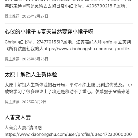
年龄束缚 #笔记灵感丢丢的日常小红书号：4205790218IP属地：
江西"31岁，护肤是生活的一部分 | 已…
博主推荐
2025年2月27日
心仪的小裙子 #夏天当然要穿小裙子呀
Chris小红书号：274770155IP属地：江苏猫好人坏 enfp-a 立志创
飞所有试图创我的人https://www.xiaohongshu.com/user/profile…
博主推荐
2025年5月25日
太原｜解锁人生新体验
太原｜解锁人生新体验抱石开局，平时不练上肢 此刻追悔莫及。 小
破站学习了很多理论上了墙还是移动不了重心，羡慕猴子🐒荡来荡
去。果然吗喽就该像吗喽一样。 攀岩的过程除了力量和技巧，更
博主推荐
2025年3月2日
像…
人善变人妻
人善变人妻#清冷感
https://www.xiaohongshu.com/user/profile/63ec472a0000000