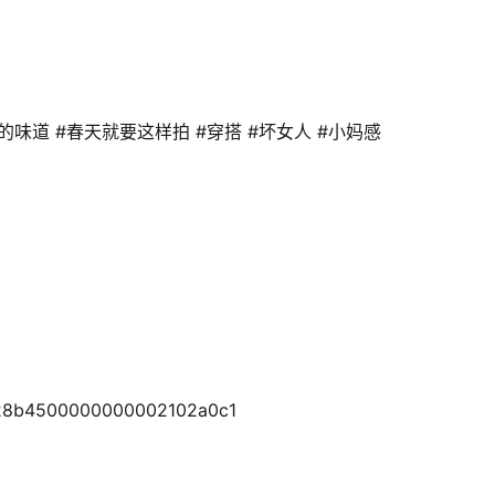
的味道 #春天就要这样拍 #穿搭 #坏女人 #小妈感
/628b4500000000002102a0c1