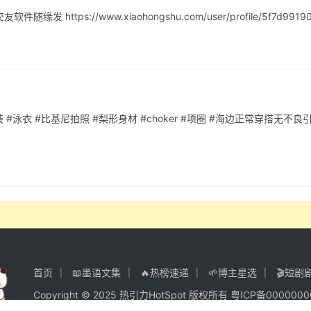
https://www.xiaohongshu.com/user/profile/5f7d9919
#泳衣 #比基尼拍照 #梨形身材 #choker #项圈 #海边正常穿搭无不良引
首页
📖墨语文集
🔥热榜速递
🌱博主星选
🎬短剧
Copyright © 2025 热引力HotSpot 版权所有
粤ICP备000000