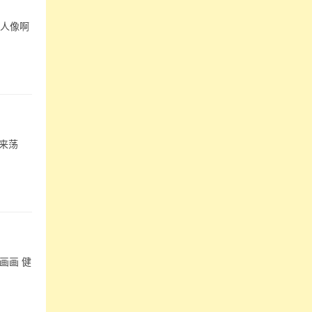
拍人像啊
来荡
画画 健