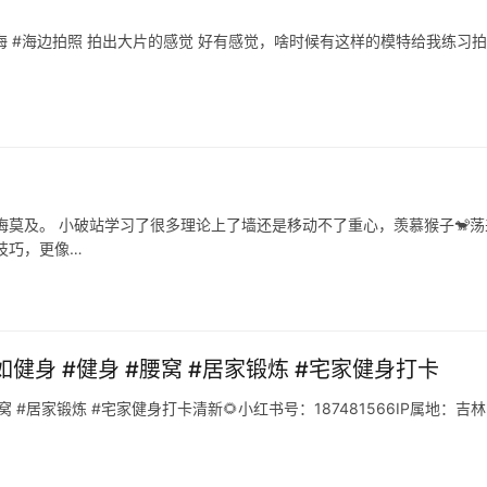
#看海 #海边拍照 拍出大片的感觉 好有感觉，啥时候有这样的模特给我练习
悔莫及。 小破站学习了很多理论上了墙还是移动不了重心，羡慕猴子🐒荡
技巧，更像…
健身 #健身 #腰窝 #居家锻炼 #宅家健身打卡
 #居家锻炼 #宅家健身打卡清新🌻小红书号：187481566IP属地：吉林