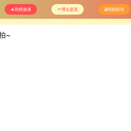
🔥热榜速递
🌱博主星选
🎬短剧剧场
拍~