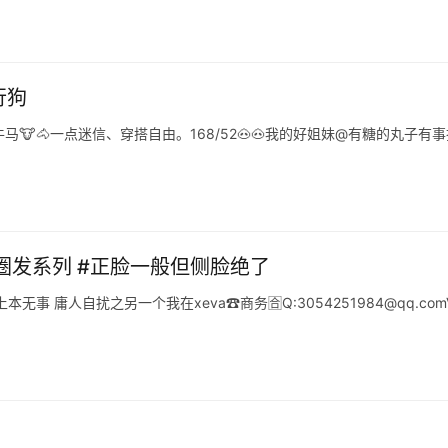
行狗
牛马🐮🐴一点迷信、穿搭自由。168/52🐽🐽我的好姐妹@有糖的丸子有事
圈发系列 #正脸一般但侧脸绝了
事 庸人自扰之另一个我在xeva☎️商务🈴Q:3054251984@qq.comV: