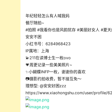
年纪轻轻怎么有人喊我妈
餐厅随拍~
#拍照 #我看你也是风韵犹存 #美丽好女人 #夏天
安安不困
小红书号：6284968423
IP属地：上海
💫211在读博士生一枚ovo
💗周更记录一些美美照片~
✨小蝴蝶INFP一枚，谢谢你的喜欢
📷摄影约拍收费，暂不接互免～
理想型: @安安好困zzz
https://www.xiaohongshu.com/user/profile