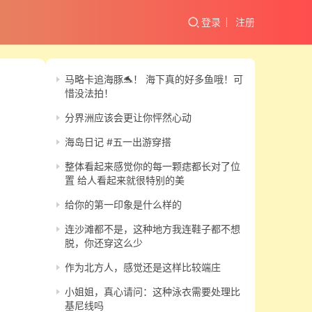
登录
注册
马略卡追海豚🐬！ 海下真的好多鱼哦！可
惜没法拍！
分界洲应该会更让你怦然心动
海岛日记 #五一出游穿搭
整体看起来感觉你的每一颗痣都长对了位
置 给人看起来就很特别的美
给你的第一印象是什么样的
连沙滩都不是，这种地方我连鞋子都不想
脱，你还穿这么少
作为北方人，感觉还是这样比较端庄
小姐姐，真心请问：这种泳衣需要处理比
基尼线吗