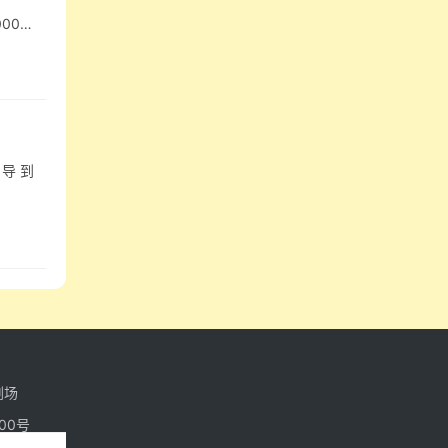
000…
导 到
剧场
000号