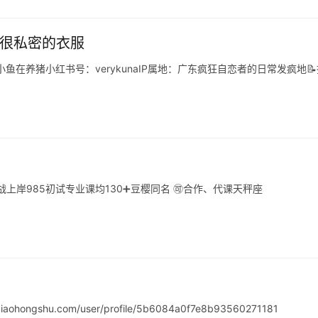
件很私密的衣服
在养猪小红书号：verykunaIP属地：广东疯狂自恋者的日常发疯地
一战上岸985初试专业课均130➕豆樱同名 🉑️合作、代课天秤座
ngshu.com/user/profile/5b6084a0f7e8b93560271181