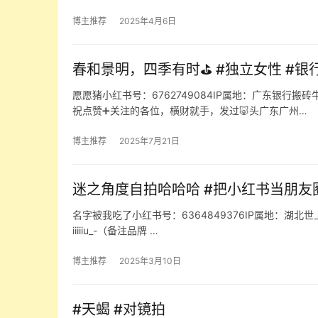
博主推荐
2025年4月6日
春和景明，四季有时⛳️ #独立女性 #银
愿愿猪小红书号：6762749084IP属地：广东银行搬砖
祝点赞➕关注的各位，横财就手，发过🐷头广东广州…
博主推荐
2025年7月21日
迷之角度自拍哈哈哈 #把小红书当朋友
名字被我吃了小红书号：6364849376IP属地：湖北世上本无
iiiiiu_-（备注品牌 …
博主推荐
2025年3月10日
#天蝎 #对镜拍