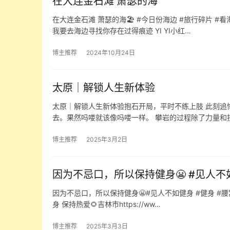
在大连金石滩 萧瑟的海
在大连金石滩 萧瑟的海🏖️ #今日份海边 #旅行碎片 
我要去海边寻找你存在过得痕迹 YI YI小红…
博主推荐
2024年10月24日
太原｜解锁人生新体验
太原｜解锁人生新体验抱石开局，平时不练上肢 此刻追
去。果然吗喽就该像吗喽一样。 攀岩的过程除了力量和
博主推荐
2025年3月2日
因为不忌口，所以保持健身😬 #见人不如
因为不忌口，所以保持健身😬#见人不如健身 #健身 #腰窝
身 保持热爱🌻吉林市https://ww…
博主推荐
2025年3月3日