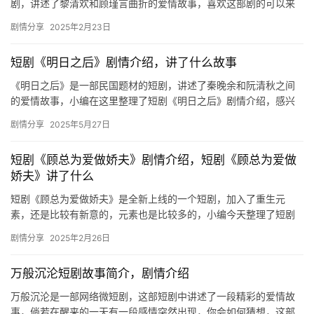
剧，讲述了黎清欢和顾瑾言曲折的爱情故事，喜欢这部剧的可以来
看看《顾先生我才是您夫人》短剧剧情介绍！ 王彦鑫&am…
剧情分享
2025年2月23日
短剧《明日之后》剧情介绍，讲了什么故事
《明日之后》是一部民国题材的短剧，讲述了秦晚余和阮清秋之间
的爱情故事，小编在这里整理了短剧《明日之后》剧情介绍，感兴
趣的朋友们快来看看吧！ 《明日之后》是一部民国背景的短剧，讲
剧情分享
2025年5月27日
述了…
短剧《顾总为爱做娇夫》剧情介绍，短剧《顾总为爱做
娇夫》讲了什么
短剧《顾总为爱做娇夫》是全新上线的一个短剧，加入了重生元
素，还是比较有新意的，元素也是比较多的，小编今天整理了短剧
《顾总为爱做娇夫》剧情介绍，感兴趣的朋友们快来看看吧！ 女尊
剧情分享
2025年2月26日
世界的…
万般沉沦短剧故事简介，剧情介绍
万般沉沦是一部网络微短剧，这部短剧中讲述了一段精彩的爱情故
事，倘若在醒来的一天有一段感情突然出现，你会如何猜想，这部