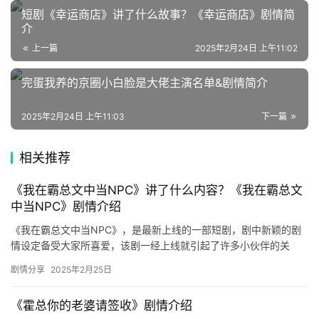
选
短剧《幸运商店》讲了什么故事？《幸运商店》剧情简
介
🎬
上一篇
2025年2月24日 上午11:02
短
完蛋我养的京圈小白脸是大佬主演名单&剧情简介
剧
2025年2月24日 上午11:03
下一篇
剧
场
相关推荐
《我在霸总文中当NPC》讲了什么内容？《我在霸总文
中当NPC》剧情介绍
《我在霸总文中当NPC》，是最新上线的一部短剧，剧中新颖的剧
情设定备受大家所喜爱，该剧一经上线就引起了许多小伙伴的关
注，今天小编想和大家聊聊这部短剧讲了什么内容，下文是关于剧
剧情分享
2025年2月25日
情的详…
《霍总你的老婆请签收》剧情介绍