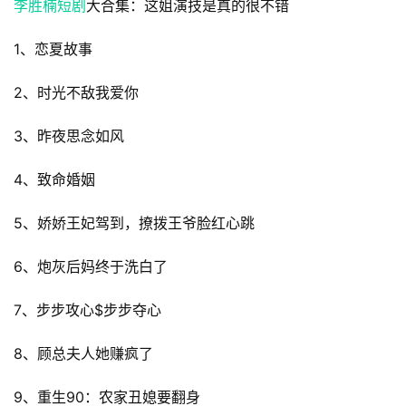
李胜楠短剧
大合集：这姐演技是真的很不错
1、恋夏故事
2、时光不敌我爱你
3、昨夜思念如风
4、致命婚姻
5、娇娇王妃驾到，撩拨王爷脸红心跳
6、炮灰后妈终于洗白了
7、步步攻心$步步夺心
8、顾总夫人她赚疯了
9、重生90：农家丑媳要翻身