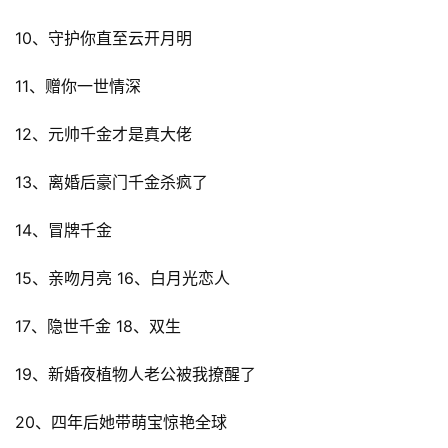
10、守护你直至云开月明
11、赠你一世情深
12、元帅千金才是真大佬
13、离婚后豪门千金杀疯了
14、冒牌千金
首
15、亲吻月亮 16、白月光恋人
页
17、隐世千金 18、双生
📖
19、新婚夜植物人老公被我撩醒了
墨
20、四年后她带萌宝惊艳全球
语