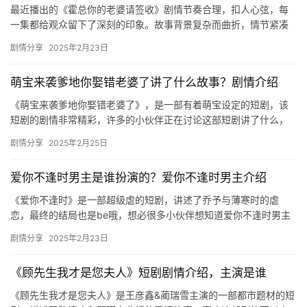
最近播出的《霍总你的老婆请签收》剧情节奏合理，扣人心弦，每
一集都给观众留下了深刻的印象。故事背景复杂而曲折，情节紧凑
又自然，情感上的交织与碰撞将观众带入了一个充满期待的世界。
剧情分享
2025年2月23日
这部…
萌宝来袭爹地你娶错老婆了讲了什么故事？剧情介绍
《萌宝来袭爹地你娶错老婆了》，是一部有着萌宝设定的短剧，该
短剧的剧情非常精彩，许多的小伙伴正在讨论这部短剧讲了什么，
下文是关于其剧情故事的详细介绍，一起来看看吧！ 萌宝来袭爹地
剧情分享
2025年2月25日
你娶…
爱你不逢时男主是谁扮演的？爱你不逢时男主介绍
《爱你不逢时》是一部超级虐的短剧，讲述了乔予与薄寒时的虐
恋，最终的结局也是be哦，想必很多小伙伴想知道爱你不逢时男主
是谁扮演的，感兴趣的可以来看看！ 乔予（由翟一莹饰演） 薄寒时
剧情分享
2025年2月23日
（…
《顾先生我才是您夫人》短剧剧情介绍，主演是谁
《顾先生我才是您夫人》是王彦鑫&蔺瑞雪主演的一部都市题材的短