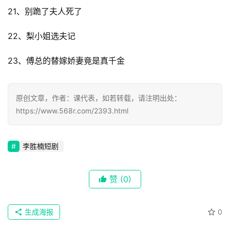
文
21、别跪了夫人死了
集
22、梨小姐选夫记
🔥
23、傅总的替嫁娇妻竟是真千金
热
榜
原创文章，作者：课代表，如若转载，请注明出处：
速
https://www.568r.com/2393.html
登录
注册
递
李胜楠短剧
🌱
博
赞
(0)
主
生成海报
0
星