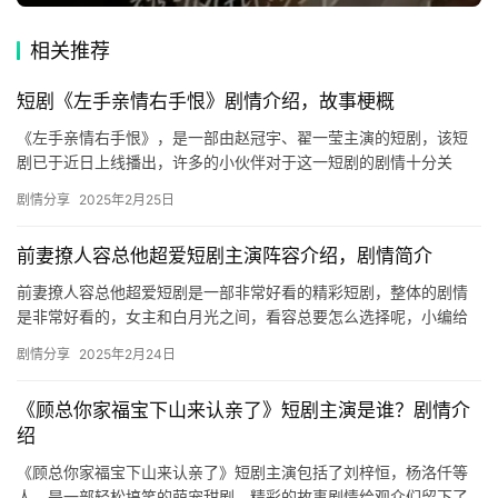
短
剧
相关推荐
剧
短剧《左手亲情右手恨》剧情介绍，故事梗概
场
《左手亲情右手恨》，是一部由赵冠宇、翟一莹主演的短剧，该短
剧已于近日上线播出，许多的小伙伴对于这一短剧的剧情十分关
注，小编为大家带来了相关的内容介绍，感兴趣的话不妨来看看
剧情分享
2025年2月25日
吧！ 短剧…
前妻撩人容总他超爱短剧主演阵容介绍，剧情简介
前妻撩人容总他超爱短剧是一部非常好看的精彩短剧，整体的剧情
是非常好看的，女主和白月光之间，看容总要怎么选择呢，小编给
大家带来主演阵容还有剧情介绍，快来一起看看吧！ 前妻撩人容总
剧情分享
2025年2月24日
他超…
《顾总你家福宝下山来认亲了》短剧主演是谁？剧情介
绍
《顾总你家福宝下山来认亲了》短剧主演包括了刘梓恒，杨洛仟等
人，是一部轻松搞笑的萌宠甜剧。精彩的故事剧情给观众们留下了