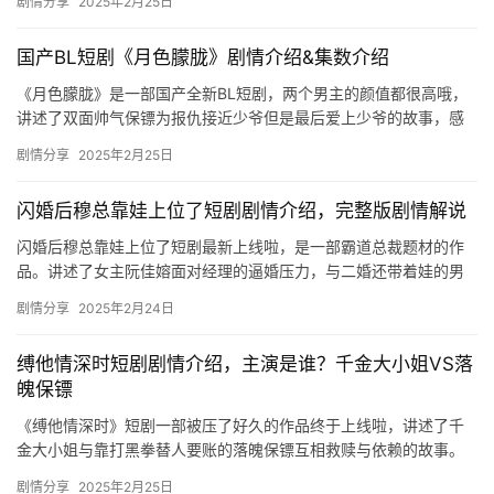
剧情分享
2025年2月25日
看吧！…
国产BL短剧《月色朦胧》剧情介绍&集数介绍
《月色朦胧》是一部国产全新BL短剧，两个男主的颜值都很高哦，
讲述了双面帅气保镖为报仇接近少爷但是最后爱上少爷的故事，感
兴趣的可以来看看剧情介绍！ 双面帅气保镖为报仇 故意接近人间
剧情分享
2025年2月25日
富…
闪婚后穆总靠娃上位了短剧剧情介绍，完整版剧情解说
闪婚后穆总靠娃上位了短剧最新上线啦，是一部霸道总裁题材的作
品。讲述了女主阮佳嫆面对经理的逼婚压力，与二婚还带着娃的男
人闪婚了，却不知道这个男人的***居然是某集团的总裁。想要了解
剧情分享
2025年2月24日
更…
缚他情深时短剧剧情介绍，主演是谁？千金大小姐VS落
魄保镖
《缚他情深时》短剧一部被压了好久的作品终于上线啦，讲述了千
金大小姐与靠打黑拳替人要账的落魄保镖互相救赎与依赖的故事。
故事剧情十分精彩，欢迎来看。 ​ 《缚他情深时》短剧剧情介绍 艾…
剧情分享
2025年2月25日