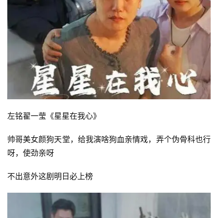
左铭翟一莹《星星在我心》
帅哥美女颜狗天堂，给我演啥狗血亲情戏，弄个伪骨科也行
呀，使劲亲呀
不出意外这剧明日必上榜