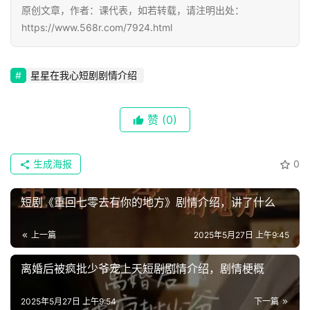
原创文章，作者：课代表，如若转载，请注明出处：
🔥
https://www.568r.com/7924.html
热
榜
星星在我心短剧剧情介绍
速
登录
注册
递
赞
(0)
🌱
生成海报
0
博
主
短剧《重回七零去有你的地方》剧情介绍，讲了什么
星
上一篇
2025年5月27日 上午9:45
选
离婚后被疯批少爷宠上天短剧剧情介绍，剧情梗概
🎬
2025年5月27日 上午9:54
下一篇