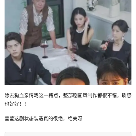
首
页
📖
墨
除去狗血亲情戏这一槽点，整部剧画风制作都很不错，质感
语
也好好！！
文
莹莹这剧状态装造真的很绝，绝美呀
集