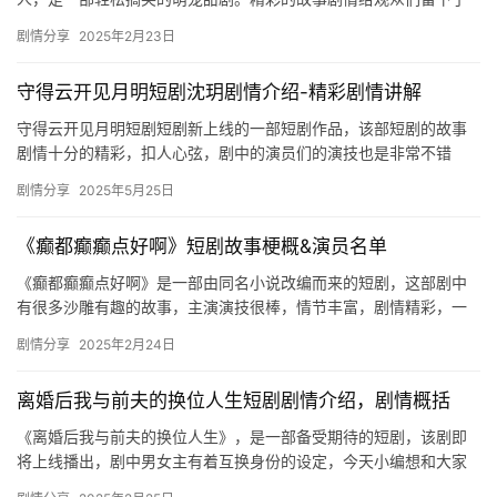
深刻印象，想要了解更多详细内容的可以来看看下面的介绍吧。
剧情分享
2025年2月23日
《顾总…
守得云开见月明短剧沈玥剧情介绍-精彩剧情讲解
守得云开见月明短剧短剧新上线的一部短剧作品，该部短剧的故事
剧情十分的精彩，扣人心弦，剧中的演员们的演技也是非常不错
的，想要看更多精彩内容的可以来mic影视看看。 守得云开见月明
剧情分享
2025年5月25日
短剧…
《癫都癫癫点好啊》短剧故事梗概&演员名单
《癫都癫癫点好啊》是一部由同名小说改编而来的短剧，这部剧中
有很多沙雕有趣的故事，主演演技很棒，情节丰富，剧情精彩，一
起来看看这部短剧的更多信息介绍吧！ 演员介绍：石雪婧 &ldqu…
剧情分享
2025年2月24日
离婚后我与前夫的换位人生短剧剧情介绍，剧情概括
《离婚后我与前夫的换位人生》，是一部备受期待的短剧，该剧即
将上线播出，剧中男女主有着互换身份的设定，今天小编想和大家
聊聊这部短剧的剧情内容，下文是关于剧情的详细介绍，一起来看