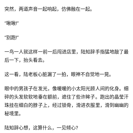
突然，两道声音一起响起，仿佛融在一起。
“啾啾!”
“别跑!”
一鸟一人就这样一前一后闯进店里，陆知辞手指猛地敲了最
后一下，抬头看去。
这一看，陆老板心脏漏了一拍，眼神不自觉地一晃。
首
眼中的男孩子在发光，像暖暖的小太阳光顾人间的化身。细
页
碎的头发软软地垂在额前，遮住了些许眸子。跑出的晶莹汗
珠挂在细白的脖子上，经过锁骨，滑进衣服里，滑到幽幽的
📖
秘境里。
墨
陆知辞心想，这算什么，一见倾心?
语