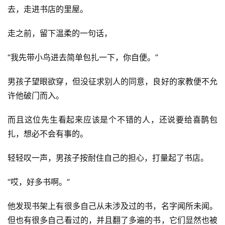
选
去，走进书店的里屋。
走之前，留下温柔的一句话，
🎬
短
“我先带小鸟进去简单包扎一下，你自便。”
剧
男孩子望眼欲穿，但没征求别人的同意，良好的家教便不允
剧
许他破门而入。
场
而且这位先生看起来应该是个不错的人，还说要给喜鹊包
扎，想必不会有事的。
轻轻叹一声，男孩子按耐住自己的担心，打量起了书店。
“哎，好多书啊。”
他发现书架上有很多自己从未涉及过的书，名字闻所未闻。
但也有很多自己看过的，并且翻了多遍的书，它们显然也被