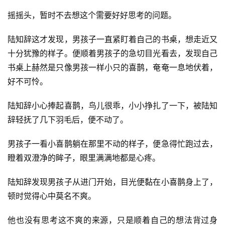
文
摇摇头，暂时不去想这个需要好好思考的问题。
集
陆知辞这才发现，男孩子一直紧盯着自己的书桌，想走近又
十分犹豫的样子。便顺着男孩子的急切目光看去，发现自己
🔥
书桌上赫然是只像男孩一样小只的喜鹊，奄奄一息地伏着，
热
好不可怜。
榜
陆知辞小心捧起喜鹊，鸟儿很乖，小小挣扎了一下，被陆知
速
辞轻抚了几下羽毛后，便不动了。
登录
注册
递
男孩子一看小喜鹊躺在那里不动的样子，便急得忙跑过去，
瞪着双澄净的眸子，眼里满满地都是心疼。
🌱
博
陆知辞发现男孩子从进门开始，目光便黏在小喜鹊身上了，
顿时觉得心中莫名不爽。
主
星
他也没有思考这不爽的来源，只是顺着自己的想法背过身