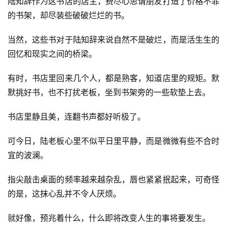
陆知辞作为这书店的店主，费尽心思请朋友打造了价格不菲
的书架，却尽装些破破烂烂的书。
当然，这些书对于陆知辞来说自然不是破烂，而是活生生的
回忆和现实之间的桥梁。
有时，书店里回来几个人，都是熟客，知道店里的规矩。默
默挑好书，也不打扰老板，坐到书架旁的一些软垫上去。
书店里静且美，连翻书声都好听极了。
可今日，陆老板心里不似平日里平静，而是微微有些不合时
宜的波澜。
指尖敲击桌面的频率越来越杂乱，唇也紧紧抿起来，可奇怪
的是，这抹心乱并不令人厌烦。
就好像，预兆着什么，什么即将改变人生的事将要发生。