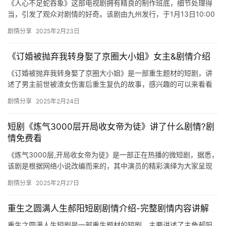
《人心不足蛇吞象》这部电视剧拥有精良的制作班底，细节处理得
当，引发了观众对剧情的好奇。该剧由九州发行，于1月13日10:00
上架，属于都市题材。故事讲述了章广志因欠债被债主追打，薛…
剧情分享
2025年2月23日
《订婚被抛弃我转身娶了京圈大小姐》女主&剧情介绍
《订婚被抛弃我转身娶了京圈大小姐》是一部重生题材的短剧，讲
述了男主前世被渣女伤害后重生复仇的故事，感兴趣的可以来看看
女主以及剧情介绍！ 女主：彭羽 剧情介绍： 在婚礼现场上，江城
剧情分享
2025年2月24日
的…
短剧《炼气3000层开局收女帝为徒》讲了什么剧情?剧
情免费看
《炼气3000层,开局收女帝为徒》是一部正在热播的微短剧，据悉，
该剧是根据网络小说改编而来的，其中演员的精彩演绎为大家呈现
了一部超有看点的下饭神剧，那么这部剧的主要剧情是怎样的呢？…
剧情分享
2025年2月27日
重生之圆满人生郝阳短剧剧情介绍-完整剧情内容讲解
重生之圆满人生短剧是一部重生题材的短剧，主要讲述了主角郝阳