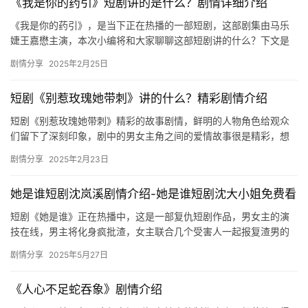
《我是你的药引》短剧讲的是什么？剧情详细介绍
《我是你的药引》，是当下正在热播的一部短剧，这部剧集由马乐
婕王嘉懋主演，本次小编将和大家聊聊这部短剧讲的什么？下文是
关于剧情内容的详细介绍，对此感兴趣的话不妨来看看吧！ 马乐婕
剧情分享
2025年2月25日
王嘉…
短剧《别惹玫瑰她带刺》讲的什么？精彩剧情介绍
短剧《别惹玫瑰她带刺》精彩的故事剧情，鲜明的人物角色给观众
们留下了深刻印象，剧中的男女主角之间的爱情故事很是精彩，想
要看更多详细内容的可以来mic影视看看吧。 短剧《别惹玫瑰她带
剧情分享
2025年2月23日
刺…
她是谁短剧沈岚溪剧情介绍-她是谁短剧沈大小姐免费看
短剧《她是谁》正在热播中，这是一部复仇短剧作品，男女主的演
技在线，男主将化身疯批渣，女主联合几个受害人一起报复渣男的
故事，剧情超爽的，感兴趣的快来看看吧。 短剧《她是谁》剧情介
剧情分享
2025年5月27日
绍 …
《人心不足蛇吞象》剧情介绍