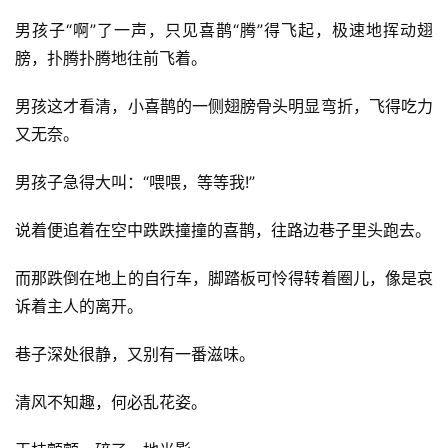
男孩子“啊”了一声，只见喜鹊“腾”得飞起，极速地挥动翅
膀，扑腾扑腾地往前飞着。
男孩这才看清，小喜鹊的一侧翅膀骨头明显弯折，飞得吃力
又无奈。
男孩子急得大叫：“喂喂，等等我!”
说着便追着在空中跌跌撞撞的喜鹊，往路边巷子里头跑去。
而那跌倒在地上的自行车，脚踏板可怜得转着圈儿，像是哀
诉着主人的离开。
巷子深处很静，又别有一番滋味。
清风不知趣，何必乱花姿。