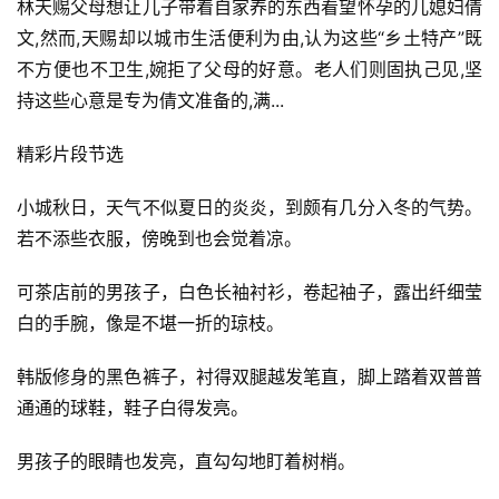
林天赐父母想让儿子带着自家养的东西看望怀孕的儿媳妇倩
文,然而,天赐却以城市生活便利为由,认为这些“乡土特产”既
不方便也不卫生,婉拒了父母的好意。老人们则固执己见,坚
持这些心意是专为倩文准备的,满...
精彩片段节选
小城秋日，天气不似夏日的炎炎，到颇有几分入冬的气势。
若不添些衣服，傍晚到也会觉着凉。
可茶店前的男孩子，白色长袖衬衫，卷起袖子，露出纤细莹
白的手腕，像是不堪一折的琼枝。
韩版修身的黑色裤子，衬得双腿越发笔直，脚上踏着双普普
通通的球鞋，鞋子白得发亮。
男孩子的眼睛也发亮，直勾勾地盯着树梢。