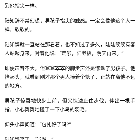
到他指尖一样。
陆知辞不禁幻想，男孩子指尖的触感。一定会像他这个人一
样，软软的。
陆知辞就一直站在那看着，也不知过了多久，陆陆续续有客
人站起身来，对着他说：“走啦，陆老板，明天再来。”
即便声音不大，但窸窸窣窣的脚步声还是惊动了男孩子。他
抬起头，就看到刚才那个男人捧着个笼子，正站在离他不远
的地方。
男孩子惊喜地快步上前，但又快速止住步伐，伸出一根手
指，小心翼翼地碰了一下小鸟的羽毛。
仰头小声问道：“包扎好了吗?”
陆知辞笑了，“当然。”