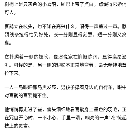
树梢上是只灰色的小喜鹊，尾巴上带了点白，点缀得它娇俏
可人。
喜鹊立在枝头，也不知在高兴什么，唱得一声盖过一声。脖
颈线条拉得恰到好处，长一分则显得刻意，短一分则又窝
囊。
它扑腾着一侧的翅膀，像演说家在慷慨陈词，显得高昂澎
湃。可怪的是，另一侧的翅膀不正常地弯着，毫无精神地耷
拉下来。
一人一鸟眼眸都乌黑发亮，男孩子撑着身边的自行车，眼中
对喜鹊的喜爱掩不住。
他悄悄再走进了些，偏头细细地看喜鹊身上墨色的羽毛，正
在冗自开心时，一不小心，手里一滑，响亮的一声“咚”惊起
枝上的灵禽。