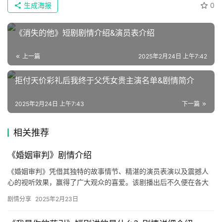
生成海报
0
《消失的他》短剧剧情介绍&演员表介绍
上一篇
2025年2月24日 上午7:42
拒付天价彩礼后我终于父凭女贵主演名单&剧情简介
2025年2月24日 上午7:43
下一篇
相关推荐
《婚姻审判》剧情介绍
《婚姻审判》凭借其独特的故事情节、精湛的演员表演以及震撼人
心的视听效果，赢得了广大观众的喜爱。该剧播出后不久便在各大
热门视频网站上迅速攀升至排行榜前列，剧情介绍也引发了众多观
剧情分享
2025年2月23日
众的热…