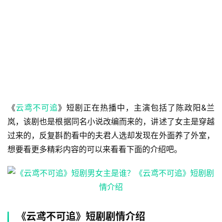
《
云鸢不可追
》短剧正在热播中，主演包括了陈政阳&兰
岚，该剧也是根据同名小说改编而来的，讲述了女主是穿越
过来的，反复斟酌看中的夫君人选却发现在外面养了外室，
想要看更多精彩内容的可以来看看下面的介绍吧。
《云鸢不可追》短剧剧情介绍