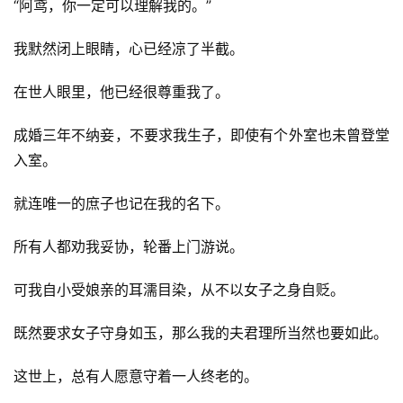
“阿鸢，你一定可以理解我的。”
递
我默然闭上眼睛，心已经凉了半截。
🌱
在世人眼里，他已经很尊重我了。
博
主
成婚三年不纳妾，不要求我生子，即使有个外室也未曾登堂
星
入室。
选
就连唯一的庶子也记在我的名下。
🎬
所有人都劝我妥协，轮番上门游说。
短
可我自小受娘亲的耳濡目染，从不以女子之身自贬。
剧
既然要求女子守身如玉，那么我的夫君理所当然也要如此。
剧
场
这世上，总有人愿意守着一人终老的。