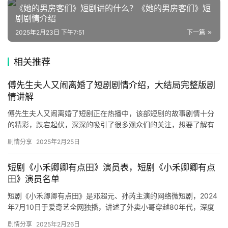
《她的男房客们》短剧讲的什么？《她的男房客们》短
剧剧情介绍
2025年2月23日 下午7:51
下一篇
相关推荐
傅先生夫人又闹离婚了短剧剧情介绍，大结局完整版剧
情讲解
傅先生夫人又闹离婚了短剧正在热播中，该部短剧的故事剧情十分
的精彩，跌宕起伏，深深的吸引了很多观众们的关注，想要了解有
关于该剧更多详细内容的可以来看看下面的介绍。 傅先生夫人又闹
剧情分享
2025年2月25日
离婚…
短剧《小禾卿卿有点田》演员表，短剧《小禾卿卿有点
田》演员名单
短剧《小禾卿卿有点田》是邓超元、孙芮主演的网络微短剧，2024
年7月10日于爱奇艺全网独播，讲述了外卖小哥穿越80年代，深度
了解农业科技发展的故事，小编整理了短剧《小禾卿卿有点田》…
剧情分享
2025年2月26日