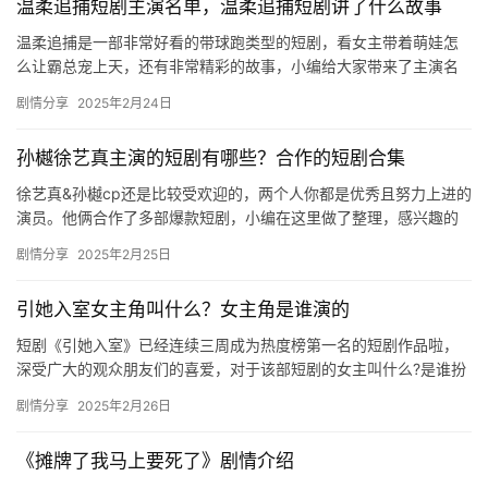
温柔追捕短剧主演名单，温柔追捕短剧讲了什么故事
温柔追捕是一部非常好看的带球跑类型的短剧，看女主带着萌娃怎
么让霸总宠上天，还有非常精彩的故事，小编给大家带来了主演名
单和剧情的介绍，快来一起看看吧！ 温柔追捕短剧主演名单 张婉悦
剧情分享
2025年2月24日
和…
孙樾徐艺真主演的短剧有哪些？合作的短剧合集
徐艺真&孙樾cp还是比较受欢迎的，两个人你都是优秀且努力上进的
演员。他俩合作了多部爆款短剧，小编在这里做了整理，感兴趣的
朋友们快来看看吧！ 01-恰似寒冰遇骄阳 02-哎呀…
剧情分享
2025年2月25日
引她入室女主角叫什么？女主角是谁演的
短剧《引她入室》已经连续三周成为热度榜第一名的短剧作品啦，
深受广大的观众朋友们的喜爱，对于该部短剧的女主叫什么?是谁扮
演的?很多观众们想要知道，感兴趣的可以来看看下面的内容介绍。
剧情分享
2025年2月26日
…
《摊牌了我马上要死了》剧情介绍