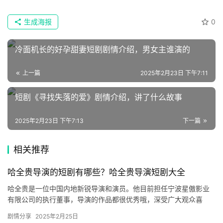
语
文
生成海报
0
集
冷面机长的好孕甜妻短剧剧情介绍，男女主谁演的
🔥
上一篇
2025年2月23日 下午7:11
热
短剧《寻找失落的爱》剧情介绍，讲了什么故事
榜
速
2025年2月23日 下午7:13
下一篇
登录
注册
递
相关推荐
🌱
哈全贵导演的短剧有哪些？哈全贵导演短剧大全
博
哈全贵是一位中国内地新锐导演和演员。他目前担任‌宁波星傲影业
有限公司的执行董事，导演的作品都很优秀哦，深受广大观众喜
主
爱，感兴趣的小伙伴可以来看看哈全贵导演短剧大全！ 哈全…
剧情分享
2025年2月25日
星