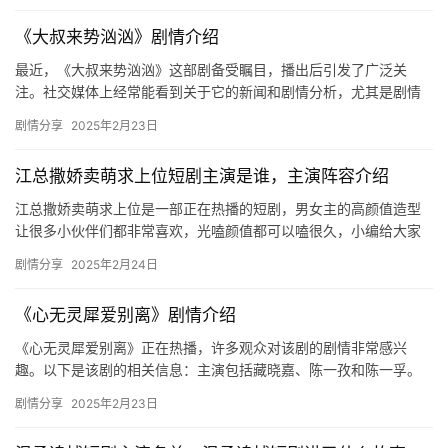
选
《大叔来势汹汹》剧情介绍
最近，《大叔来势汹汹》这部剧备受瞩目，播出后引发了广泛关
🎬
注。社交媒体上经常能看到关于它的新闻和剧情分析，尤其是剧情
介绍部分，引起了观众浓厚的兴趣和好奇心。发行方是容量，上架
短
剧情分享
2025年2月23日
时间为1…
剧
江总撒娇卖萌求上位短剧主演是谁，主演阵容介绍
剧
江总撒娇卖萌求上位是一部正在热播的短剧，男女主的高颜值造型
让很多小伙伴们都非常喜欢，光嗑颜值都可以嗑很久，小编给大家
场
带来了江总撒娇卖萌求上位短剧主演是谁介绍，快来一起看看吧！
剧情分享
2025年2月24日
主演…
《心无灵犀爱别离》剧情介绍
《心无灵犀爱别离》正在热播，许多观众对该剧的剧情非常感兴
趣。以下是该剧的相关信息：主演包括藏晓嘉、陈一孜和陈一孚。
该剧每天上午10:00更新，属于都市情感题材，播出平台为九州剧
剧情分享
2025年2月23日
场。…