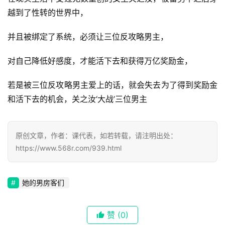
越到了性转的世界中，
并且被绑定了系统，必须让三位反攻略男主，
对自己降低好感度，才能活下去和获得万亿奖励金，
若是被三位反攻略男主爱上的话，就会失去为了得到奖励金
和活下去的机会，关之汝‘大战’三位男主
原创文章，作者：课代表，如若转载，请注明出处：
首
https://www.568r.com/939.html
页
她的男房客们
📖
墨
赞
(0)