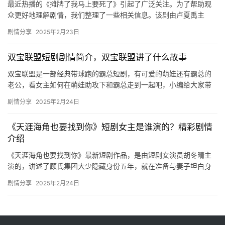
最近热播的《摊牌了我马上要死了》引起了广泛关注。为了帮助观
众更好地理解剧情，我们整理了一些相关信息。该剧由卢夏禹主
演，每天上午10:00在剧点剧场播出。题材聚焦于男频中年危机和逆
剧情分享
2025年2月23日
袭…
双宝联盟短剧剧情简介，双宝联盟讲了什么故事
双宝联盟是一部经典带球跑的霸总短剧，有可爱的萌娃还有霸总的
老公，看女主如何在萌娃助攻下和霸总走到一起吧，小编给大家带
来了双宝联盟短剧剧情简介，有兴趣的朋友们快来一起看看吧！ 姜
剧情分享
2025年2月24日
楚5…
《天涯海角也要找到你》短剧女主是谁演的？精彩剧情
介绍
《天涯海角也要找到你》最新短剧作品，是由短剧女演员胡冬晴主
演的，讲述了顾氏集团大少隐藏身份五年，就在准备与妻子坦白身
份的那天，二人纷纷遭遇车祸......想要了解详细内容的可以来m…
剧情分享
2025年2月24日