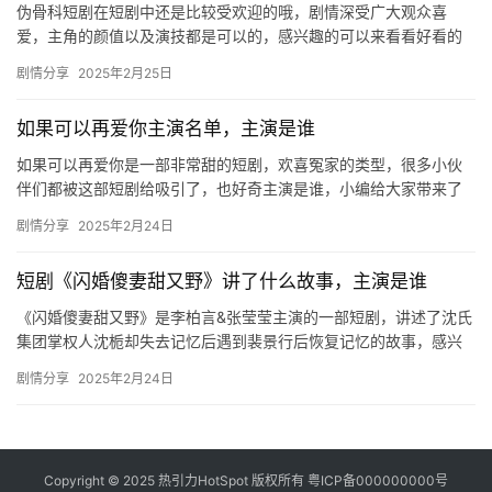
‌伪骨科短剧在短剧中还是比较受欢迎的哦，剧情深受广大观众喜
爱，主角的颜值以及演技都是可以的，感兴趣的可以来看看好看的
伪骨科短剧有哪些！ 1、烈爱灼心 2、许你盛焰 3、心…
剧情分享
2025年2月25日
如果可以再爱你主演名单，主演是谁
如果可以再爱你是一部非常甜的短剧，欢喜冤家的类型，很多小伙
伴们都被这部短剧给吸引了，也好奇主演是谁，小编给大家带来了
主演名单的介绍，有想要去了解演员的朋友们欢迎来一起看看吧！
剧情分享
2025年2月24日
如果…
短剧《闪婚傻妻甜又野》讲了什么故事，主演是谁
《闪婚傻妻甜又野》是李柏言&张莹莹主演的一部短剧，讲述了沈氏
集团掌权人沈栀却失去记忆后遇到裴景行后恢复记忆的故事，感兴
趣的可以来看看剧情介绍！ 《闪婚傻妻甜又野》主演： 李…
剧情分享
2025年2月24日
Copyright © 2025 热引力HotSpot 版权所有
粤ICP备000000000号