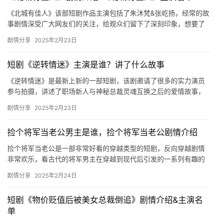
《北城有佳人》该部短剧作品主演包括了朱沐梵&张屹扬，经常的故
事剧情深受广大网友们的关注，给观众们留下了深刻印象，想要了
解该剧更多经常内容的可以来mic影视看看吧。 《北城有…
剧情分享
2025年2月23日
短剧《逆转情迷》主演是谁？讲了什么故事
《逆转情迷》是最新上新的一部短剧，该剧邀请了很多的实力演员
参与拍摄，讲述了职场新人与神秘总裁灵魂互换之后的爱情故事，
感兴趣的小伙伴可以来看看小编为大家整理的主演名单和故事简
剧情分享
2025年2月23日
介。 主…
捡个将军当老公男主是谁，捡个将军当老公剧情介绍
捡个将军当老公是一部非常好看的穿越类型的短剧，反向穿越剧情
非常欢乐，看古代的将军男主在穿越到现代后引发的一系列有趣的
故事，小编给大家带来了剧情介绍，欢迎来一起看看吧！ 捡个将军
剧情分享
2025年2月24日
当老…
短剧《物价贬值后被美女总裁倒追》剧情介绍&主演名
单