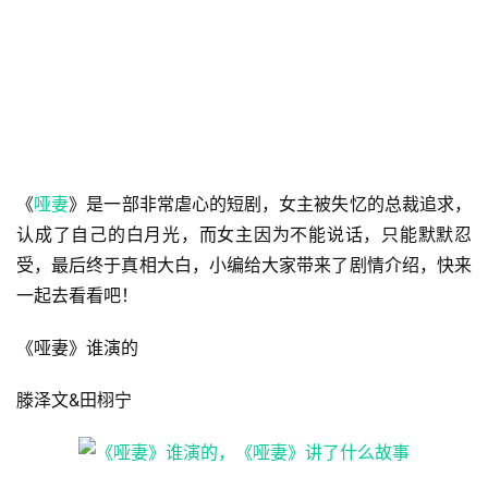
《
哑妻
》是一部非常虐心的短剧，女主被失忆的总裁追求，
认成了自己的白月光，而女主因为不能说话，只能默默忍
受，最后终于真相大白，小编给大家带来了剧情介绍，快来
一起去看看吧！
《哑妻》谁演的
滕泽文&田栩宁