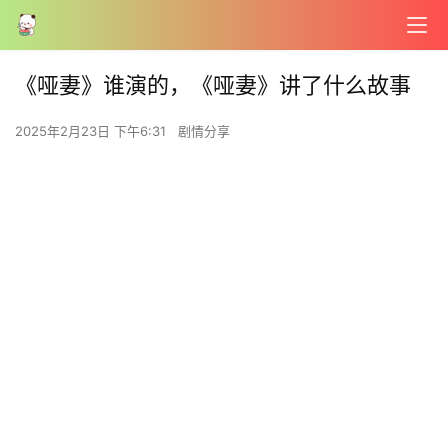
《哑妻》谁演的，《哑妻》讲了什么故事
2025年2月23日 下午6:31
剧情分享