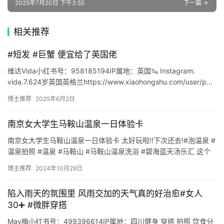
2025年7月20日 下午3:55
下一篇
🔥
相关推荐
热
榜
#短发 #巨蟹 便宜给了英国佬
速
维达Vida小红书号：958185194IP属地：英国🦦 Instagram:
登录
注册
vida.7.624岁英国英格兰https://www.xiaohongshu.com/user/p…
递
博主推荐
2025年6月2日
🌱
南京女大学生马鞍山温泉一日体验卡
博
南京女大学生马鞍山温泉一日体验卡 太好玩啦!!下次还去!#泡温泉 #
主
温泉拍照 #温泉 #马鞍山 #马鞍山温泉洗浴 #碧海蓝天汤乐汇 这个
温泉就她一个人 嘟嘟小红书号：5011520…
星
博主推荐
2024年10月28日
选
陷入雨天的氛围里 风雨交加的天气真的好治愈#女人
30➕ #微胖穿搭
🎬
May梅小红书号：499396614IP属地：四川健身 穿搭 拍照 饮食分