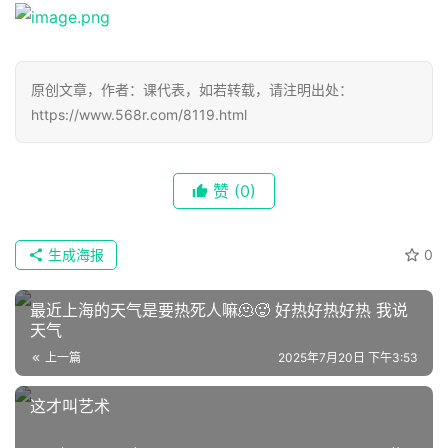
原创文章，作者：课代表，如若转载，请注明出处：
https://www.568r.com/8119.html
首
赞
(0)
页
生成海报
0
📖
最近上海的天气是要热死人嘛🫠🥵 好热好热好热 我说
墨
天气
语
上一篇
2025年7月20日 下午3:53
文
这才叫艺术
集