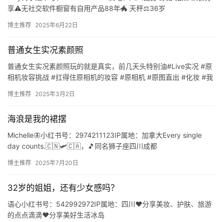
短
享⚠️无社交软件橱窗有自用产品88年🐲 天秤⚖️36岁
https://www.xiaohongshu.co…
博主推荐
2025年6月22日
剧
剧
普通女生实况素颜照
场
普通女生实况素颜照玩的就是真实，前几天头特别油#Live实况 #原
相机妆容挑战 #扛得住原相机的妆容 #原相机 #原图直出 #化妆 #我
要变好看 #原相机记录生活 #无滤镜化妆 #…
博主推荐
2025年3月2日
海浪是我的裙摆
Michelle🦋小红书号：2974211123IP属地：加拿大Every single
day counts.🇨🇳🛩️🇨🇦，🎵同名狮子座四川成都
https://www.xiaoh…
博主推荐
2025年7月20日
32岁的姐姐，还有少女感吗？
语心小红书号：542992972IP属地：四川❤️分享美妆、护肤、旅游
的点点滴滴❤️分享美好生活冰岛