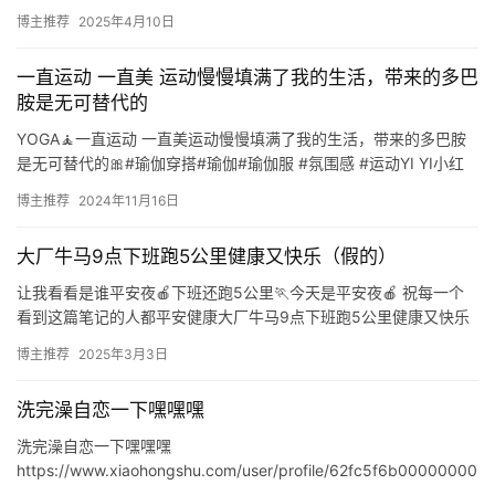
https://www.xiaohongshu.com/user/profile…
博主推荐
2025年4月10日
一直运动 一直美 运动慢慢填满了我的生活，带来的多巴
胺是无可替代的
YOGA🧘一直运动 一直美运动慢慢填满了我的生活，带来的多巴胺
是无可替代的🎀#瑜伽穿搭#瑜伽#瑜伽服 #氛围感 #运动YI YI小红
书号：502253433IP属地：辽宁YiYi的…
博主推荐
2024年11月16日
大厂牛马9点下班跑5公里健康又快乐（假的）
让我看看是谁平安夜🍎下班还跑5公里🏃今天是平安夜🍎 祝每一个
看到这篇笔记的人都平安健康大厂牛马9点下班跑5公里健康又快乐
（假的）谁加班快乐啊但跑步是真快乐半糖小雪小红书号：2916…
博主推荐
2025年3月3日
洗完澡自恋一下嘿嘿嘿
洗完澡自恋一下嘿嘿嘿
https://www.xiaohongshu.com/user/profile/62fc5f6b00000000
1200f88c?xsec_token=&xs…