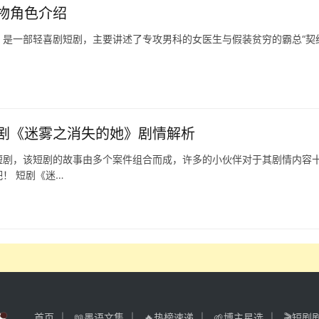
物角色介绍
是一部轻喜剧短剧，主要讲述了专攻男科的女医生与假装贫穷的霸总“契
剧《迷雾之消失的她》剧情解析
短剧，该短剧的故事由多个案件组合而成，许多的小伙伴对于其剧情内容
！ 短剧《迷…
首页
📖墨语文集
🔥热榜速递
🌱博主星选
🎬短剧