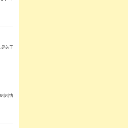
文是关于
部剧剧情