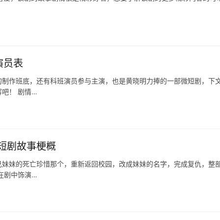
演员表
的制作班底，还有科班演员参与主演，也是黄晓明力捧的一部微短剧，下
吧！ 剧情…
短剧故事梗概
己妹妹的死亡珍惜那个，重新返回校园，改成妹妹的名字，完成复仇，整
在剧中饰演…