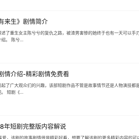
有来生》剧情简介
讲述了重生女主陈兮兮的复仇之路，被渣男害惨的她终于也有一天可以手
绍。 陈兮…
剧情介绍-精彩剧情免费看
引起了广大观众们的兴趣，该部短剧作品不管是故事情节还是人物演技都
。 短剧《…
28年短剧完整版内容解说
喜爱，该剧的故事剧情很是精彩好看，想要了解该剧的更多精彩内容的可以