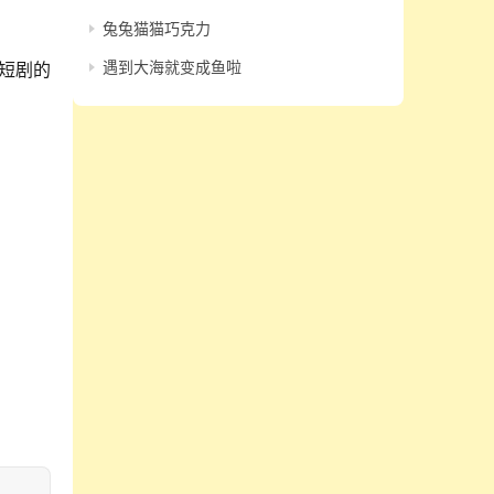
兔兔猫猫巧克力
遇到大海就变成鱼啦
短剧的
。