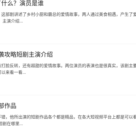
了什么？演员是谁
，这部剧讲述了乡村小厨和霸总的爱情故事，两人通过美食相遇，产生了
 主演介绍…
袭攻略短剧主演介绍
有打脸反转，还有超甜的爱情故事。两位演员的表演也是很真实，该剧主
可以来看一看…
部作品
不错，他所出演的短剧作品各个都是精品，在各大短视频平台上都是可以
短剧在哪里…