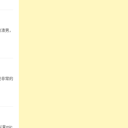
刃渣男，
是非常的
来mic