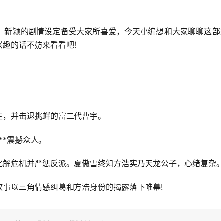
，新颖的剧情设定备受大家所喜爱，今天小编想和大家聊聊这部
兴趣的话不妨来看看吧！
生，并击退挑衅的富二代曹宇。
**震撼众人。
化解危机并严惩反派。夏傲雪终知方浩实乃天龙公子，心绪复杂
事以三角情感纠葛和方浩身份的揭露落下帷幕!