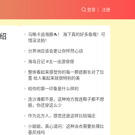
登录
注册
马略卡追海豚🐬！ 海下真的好多鱼哦！可
绍
惜没法拍！
分界洲应该会更让你怦然心动
海岛日记 #五一出游穿搭
整体看起来感觉你的每一颗痣都长对了位
置 给人看起来就很特别的美
给你的第一印象是什么样的
连沙滩都不是，这种地方我连鞋子都不想
脱，你还穿这么少
作为北方人，感觉还是这样比较端庄
小姐姐，真心请问：这种泳衣需要处理比
基尼线吗