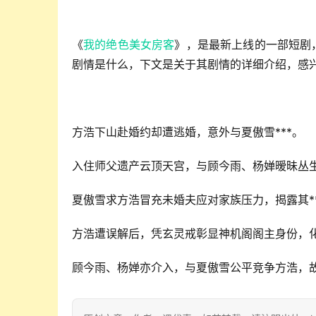
《
我的绝色美女房客
》，是最新上线的一部短剧
剧情是什么，下文是关于其剧情的详细介绍，感
方浩下山赴婚约却遭逃婚，意外与夏傲雪***。
入住师父遗产云顶天宫，与顾今雨、杨婵暧昧丛
夏傲雪求方浩冒充未婚夫应对家族压力，揭露其*
方浩遭误解后，凭玄灵戒彰显神机阁阁主身份，
顾今雨、杨婵亦介入，与夏傲雪公平竞争方浩，故