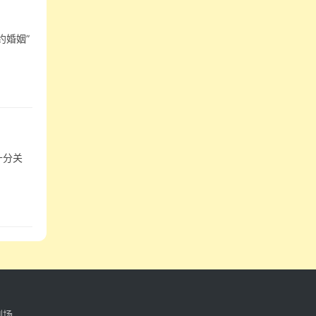
约婚姻”
十分关
剧场