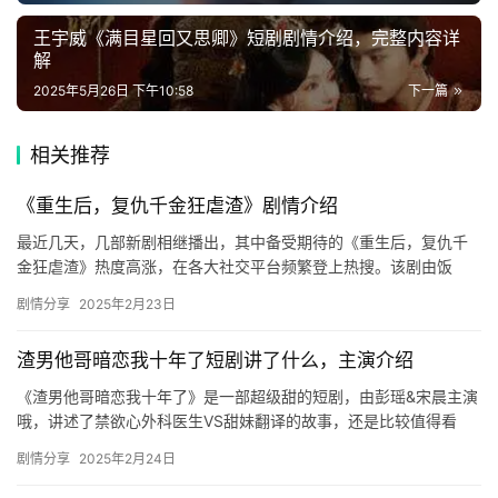
🎬
王宇威《满目星回又思卿》短剧剧情介绍，完整内容详
解
短
2025年5月26日 下午10:58
下一篇
剧
相关推荐
剧
场
《重生后，复仇千金狂虐渣》剧情介绍
最近几天，几部新剧相继播出，其中备受期待的《重生后，复仇千
金狂虐渣》热度高涨，在各大社交平台频繁登上热搜。该剧由饭
余、碧海、礼絮发行，于12月17日10:00上架，属于重生类题材。…
剧情分享
2025年2月23日
渣男他哥暗恋我十年了短剧讲了什么，主演介绍
《渣男他哥暗恋我十年了》是一部超级甜的短剧，由彭瑶&宋晨主演
哦，讲述了禁欲心外科医生VS甜妹翻译的故事，还是比较值得看
的，感兴趣的可以看看介绍！ 彭瑶&宋晨 禁欲心…
剧情分享
2025年2月24日