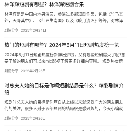
林泽辉短剧有哪些？林泽辉短剧合集
林泽辉是是中国内地男演员，参演过多部短剧作品，包括《竹马其
外，天降其中》、《红豆生南国》以及《皎月流火》等等，对林泽
辉感兴趣的朋友们可以来看看林泽辉短剧合集！ 01-红豆生南国 0…
剧情分享
2025年2月24日
热门的短剧有哪些？2024年6月11日短剧热度榜一览
2024年6月11日短剧热度榜新鲜出炉啦，又有哪些短剧爆火了呢?想
要了解的朋友们可以来mic影视了解更多详细内容哦。 短剧热度榜
上山海的《永夜》目前排名第一，美光的《婚姻启示录》排…
剧情分享
2025年2月26日
时总夫人她的目标是你啊短剧结局是什么？精彩剧情介
绍
短剧时总夫人她的目标是你啊自从上线以来就深受广大的网友朋友
们的关注，很多人对于该部短剧的结局很是感兴趣的，今天小编就
为大家带来了相关的剧情介绍，快来一起看看吧。 短剧《时总夫人
剧情分享
2025年2月26日
她的…