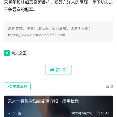
宋景年和林如意奋起反抗，粉碎东洋人的阴谋，拿下功夫之
集
王争霸赛的冠军。
🔥
原创文章，作者：课代表，如若转载，请注明出处：
热
https://www.568r.com/7773.html
榜
速
功夫之王
登录
注册
递
赞
(0)
🌱
博
生成海报
0
主
夫人一身反骨短剧剧情介绍，故事梗概
星
选
上一篇
2025年5月26日 下午10:48