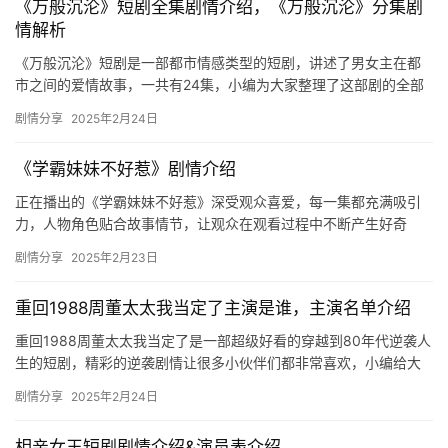
《万般沉沦》短剧全集剧情介绍，《万般沉沦》分集剧
情解析
《万般沉沦》短剧是一部都市情感类型的短剧，讲述了男女主在都
市之间的爱情故事，一共有24集，小编为大家整理了这部剧的全部
剧情介绍，一起来看看吧！ 《万般沉沦》第1集分集剧情介绍 沈
剧情分享
2025年2月24日
星…
《学霸妹妹不好惹》剧情介绍
正在播出的《学霸妹妹不好惹》深受观众喜爱，每一集都充满吸引
力，人物角色贴合故事情节，让观众在观看过程中不断产生好奇
心。主演包括张翅和游雨橙。该剧每天11:00上线，题材为女频-豪
剧情分享
2025年2月23日
门…
重回1988周董太太我当定了主演是谁，主演名单介绍
重回1988周董太太我当定了是一部超级好看的穿越到80年代逆袭人
生的短剧，精彩的逆袭剧情让很多小伙伴们都非常喜欢，小编给大
家带来了主演名单介绍，感兴趣的朋友们快来一起看看吧！ 重回…
剧情分享
2025年2月24日
相亲女王短剧剧情介绍&演员表介绍