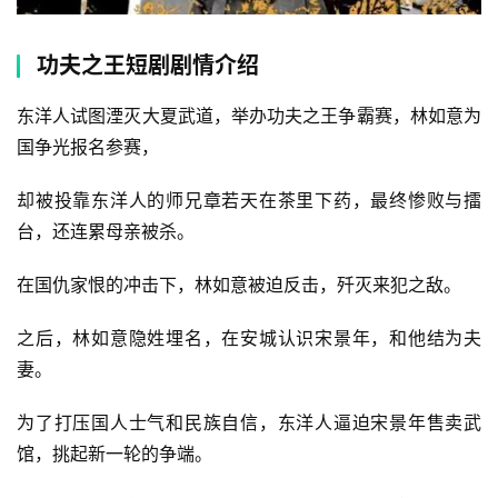
功夫之王短剧剧情介绍
东洋人试图湮灭大夏武道，举办功夫之王争霸赛，林如意为
国争光报名参赛，
却被投靠东洋人的师兄章若天在茶里下药，最终惨败与擂
台，还连累母亲被杀。
首
在国仇家恨的冲击下，林如意被迫反击，歼灭来犯之敌。
页
之后，林如意隐姓埋名，在安城认识宋景年，和他结为夫
📖
妻。
墨
为了打压国人士气和民族自信，东洋人逼迫宋景年售卖武
语
馆，挑起新一轮的争端。
文