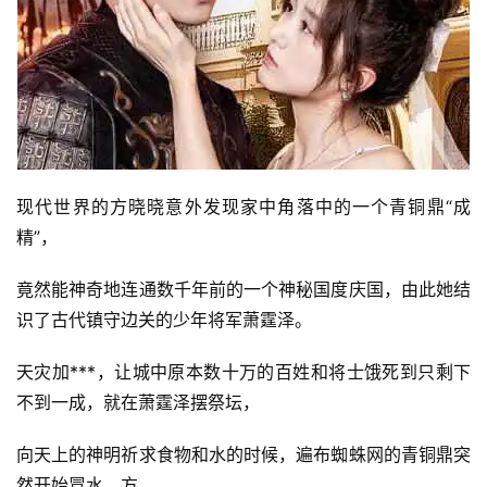
现代世界的方晓晓意外发现家中角落中的一个青铜鼎“成
精”，
竟然能神奇地连通数千年前的一个神秘国度庆国，由此她结
识了古代镇守边关的少年将军萧霆泽。
天灾加***，让城中原本数十万的百姓和将士饿死到只剩下
不到一成，就在萧霆泽摆祭坛，
向天上的神明祈求食物和水的时候，遍布蜘蛛网的青铜鼎突
然开始冒水。方