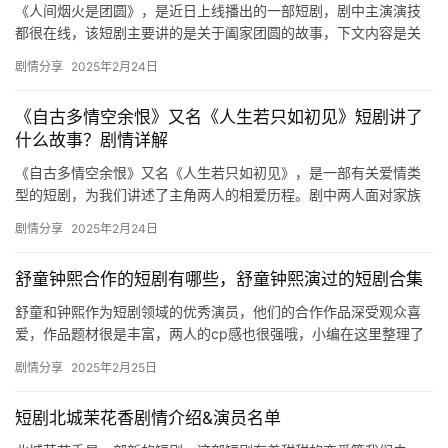
《人间烟火是团圆》，是近日上线播出的一部短剧，剧中主演演技
都很在线，该短剧主要讲的是关于阖家团圆的故事，下文内容是关
于短剧剧情的详细介绍，感兴趣的话快来看看吧！ 短剧《人间烟火
剧情分享
2025年2月24日
是团…
《自古多情空余恨》又名《人生若只如初见》短剧讲了
什么故事？剧情详解
《自古多情空余恨》又名《人生若只如初见》，是一部有关爱情类
型的短剧，为我们讲述了主角两人的相爱历程。剧中两人面对家族
的威逼利诱，始终坚持自己的爱情，最终打脸众人。 秦萱在医院得
剧情分享
2025年2月24日
知自…
舒童钟熙合作的短剧有哪些，舒童钟熙演过的短剧合集
舒童和钟熙作为短剧领域的优秀演员，他们的合作作品深受观众喜
爱，作品题材很是丰富，两人的cp感也很强哦，小编在这里整理了
合集，期待他们未来能带来更多精彩的作品。 01-顾少的隐婚罪妻…
剧情分享
2025年2月25日
短剧北城茉花香剧情介绍&演员名单