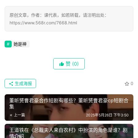
🔥
原创文章，作者：课代表，如若转载，请注明出处：
https://www.568r.com/7668.html
热
榜
她是神
速
登录
注册
递
赞
(0)
🌱
生成海报
0
博
主
董昕赟曹君豪合作短剧有哪些？董昕赟曹君豪cp短剧合
集
星
上一篇
2025年5月26日 下午3:50
选
王道铁在《总裁夫人来自农村》中扮演的角色是谁？剧
情介绍