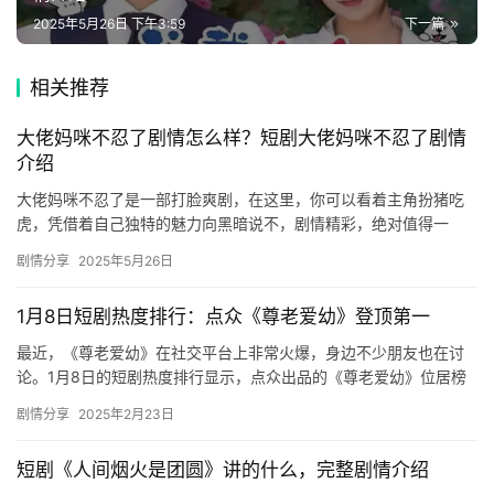
🎬
2025年5月26日 下午3:59
下一篇
短
剧
相关推荐
剧
大佬妈咪不忍了剧情怎么样？短剧大佬妈咪不忍了剧情
场
介绍
大佬妈咪不忍了是一部打脸爽剧，在这里，你可以看着主角扮猪吃
虎，凭借着自己独特的魅力向黑暗说不，剧情精彩，绝对值得一
看，小编为大家整理了大佬妈咪不忍了剧情介绍，感兴趣的小伙伴
剧情分享
2025年5月26日
可以来看…
1月8日短剧热度排行：点众《尊老爱幼》登顶第一
最近，《尊老爱幼》在社交平台上非常火爆，身边不少朋友也在讨
论。1月8日的短剧热度排行显示，点众出品的《尊老爱幼》位居榜
首。紧随其后的是麦芽制作的《小小球神不好惹》，排名第二。番
剧情分享
2025年2月23日
茄的…
短剧《人间烟火是团圆》讲的什么，完整剧情介绍