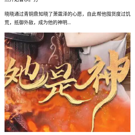
晓晓通过青铜鼎知晓了萧霆泽的心愿，自此帮他囤货度过饥
荒，抵御外敌，成为他的神明...
首
页
📖
墨
语
文
集