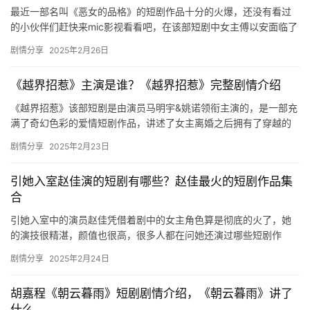
场
最近一部名叫《恶女的品格》的短剧作品十分的火爆，还没有看过
的小伙伴们赶快来mic影视看看吧，在该部短剧中女主傅以安面临了
什么样的遭遇呢，感兴趣的朋友们可以来看看吧。 短剧《恶女的
剧情分享
2025年2月26日
品…
《越界招惹》主演是谁？《越界招惹》完整剧情介绍
《越界招惹》该部短剧是由演员马明宇&姚诺领衔主演的，是一部充
满了奇幻色彩的爱情短剧作品，讲述了女主离婚之后拥有了穿越的
能力，回到了二十岁，还有了新的感情。想要了解具体内容的…
剧情分享
2025年2月23日
引她入室赵佳演的短剧有哪些？赵佳最火的短剧作品集
合
引她入室中的演员赵佳凭借着剧中的女主角色算是彻底的火了，她
的演技很精湛，颜值也很高，很多人都在问她还演过哪些短剧作
品，想要了解更多有关于赵佳的短剧作品的可以来看看下面的内容
剧情分享
2025年2月24日
吧。 引…
胡嘉程《朝云暮雨》短剧剧情介绍，《朝云暮雨》讲了
什么