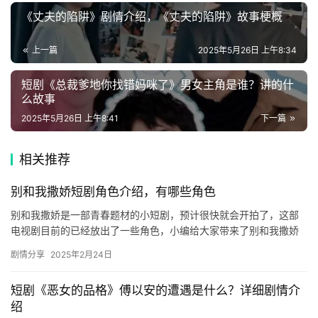
《丈夫的陷阱》剧情介绍，《丈夫的陷阱》故事梗概
速
登录
注册
递
上一篇
2025年5月26日 上午8:34
短剧《总裁爹地你找错妈咪了》男女主角是谁？讲的什
🌱
么故事
博
2025年5月26日 上午8:41
下一篇
主
相关推荐
星
选
别和我撒娇短剧角色介绍，有哪些角色
别和我撒娇是一部青春题材的小短剧，预计很快就会开拍了，这部
🎬
电视剧目前的已经放出了一些角色，小编给大家带来了别和我撒娇
短剧角色介绍，快来看看吧！ 别和我撒娇短剧角色介绍 温纾 学生
短
剧情分享
2025年2月24日
时…
剧
短剧《恶女的品格》傅以安的遭遇是什么？详细剧情介
剧
绍