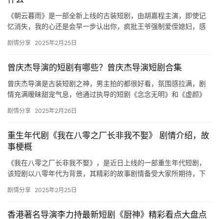
《朝云暮雨》是一部全新上线的古装短剧，由胡嘉程主演，即使记
忆消失，我的心还是会早一步认出你，疯批王爷强制爱侄媳妇，感
兴趣的朋友可以来看看哦！ 本是两心相悦的一对人却被皇帝拆散，
剧情分享
2025年2月25日
逼他…
曾庆杰导演的短剧有哪些？曾庆杰导演短剧合集
曾庆杰导演是古装短剧之神，男主拍的都很好看，氛围感拉满，剧
情充满暧昧甜宠气息，他通过执导的短剧《念念无明》和《虚颜》
证明了微短剧在保证高品质的同时，也能收割流量，感兴趣的朋友
剧情分享
2025年2月26日
们可以…
重生年代剧《我在八零之厂长非我不娶》 剧情介绍，故
事梗概
《我在八零之厂长非我不娶》，是近日上线的一部重生年代短剧，
该短剧以八零年代为背景，其精彩的故事剧情备受大家所期待，下
文是关于故事剧情的详细介绍，更多内容资讯欢迎关注我们哦！ 重
剧情分享
2025年2月25日
生年…
香港著名导演李力持最新短剧《厨神》精彩看点大盘点