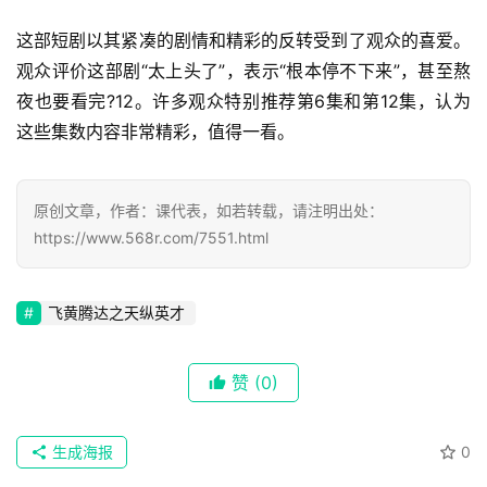
这部短剧以其紧凑的剧情和精彩的反转受到了观众的喜爱。
观众评价这部剧“太上头了”，表示“根本停不下来”，甚至熬
首
夜也要看完?12。许多观众特别推荐第6集和第12集，认为
页
这些集数内容非常精彩，值得一看。
📖
原创文章，作者：课代表，如若转载，请注明出处：
墨
https://www.568r.com/7551.html
语
文
飞黄腾达之天纵英才
集
赞
(0)
🔥
热
生成海报
0
榜