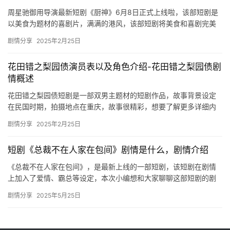
周星驰御用导演最新短剧《厨神》6月8日正式上线啦，该部短剧是
以美食为题材的喜剧片，满满的港风，该部短剧将美食和喜剧完美
相结合，给观众们带来新鲜的体验。 据悉，该剧由咪咕数媒公司出
剧情分享
2025年2月25日
品…
花田错之梨园债演员表以及角色介绍-花田错之梨园债剧
情概述
花田错之梨园债短剧是一部双男主题材的短剧作品，故事背景设定
在民国时期，拍摄地点在重庆，故事很精彩，想要了解更多详细内
容的可以来看看下面的介绍吧。 花田错之梨园债演员介绍 华先生
剧情分享
2025年2月25日
(朱…
短剧《总裁不在人家在包间》剧情是什么，剧情介绍
《总裁不在人家在包间》，是最新上线的一部短剧，该短剧在剧情
上加入了爱情、霸总等设定，本次小编想和大家聊聊这部短剧的剧
情是什么，下文是关于短剧剧情的详细介绍，快来看看吧！ 短剧
剧情分享
2025年5月25日
《总裁…