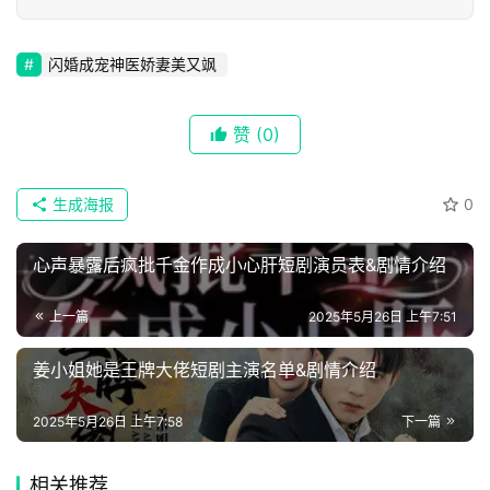
🔥
热
闪婚成宠神医娇妻美又飒
榜
速
赞
(0)
登录
注册
递
生成海报
0
🌱
心声暴露后疯批千金作成小心肝短剧演员表&剧情介绍
博
主
上一篇
2025年5月26日 上午7:51
星
姜小姐她是王牌大佬短剧主演名单&剧情介绍
选
2025年5月26日 上午7:58
下一篇
🎬
相关推荐
短