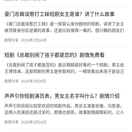
骄子VS…
豪门总裁误惹打工妹短剧女主是谁？讲了什么故事
《豪门总裁误惹打工妹》是一部冒认身份题材的短剧，讲述了女主
被顶替身份后逆袭的故事，还是比较值得一看的，感兴趣的朋友们
可以看看剧情介绍哦！ 豪门总裁误惹打工妹短剧女主是彩彩云 一次
剧情分享
2025年2月24日
意…
短剧《总裁别闹了孩子都是您的》剧情免费看
《总裁别闹了孩子都是您的》是近期超级好看的一个短剧，男主由
王博饰演，这部短剧的男主是有智商的，一眼就看出来孩子是自己
的，剧情新颖，感兴趣的朋友们快来看看吧！ 王博新剧《总裁别闹
剧情分享
2025年2月26日
了孩…
声声引你短剧演员表，男女主名字叫什么？剧情介绍
声声引你目前比较受欢迎的短剧作品，男女主演是张珊、冯思源，
这两人的演技还是过关的，颜值也很高，故事剧情超精彩的，让人
看了很是过瘾，喜欢的朋友们快来一起看看吧。 ​ 声声引你短剧演
剧情分享
2025年2月24日
员…