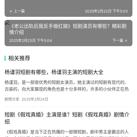
语
上一篇
2025年2月23日 下午5:03
文
集
《老公出轨后我反手做红娘》短剧演员有哪些？精彩剧
情介绍
2025年2月23日 下午5:04
下一篇
🔥
热
相关推荐
榜
杨谨羽短剧有哪些，杨谨羽主演的短剧大全
速
登录
注册
杨谨羽，是一部很优秀的短剧女演员，她主演过的短剧有现代的、
递
古装的，向大家展现的角色也是十分多样的，许多的小伙伴正在热
议她演的短剧有哪些，下文是相关的内容介绍，感兴趣的话快来看
剧情分享
2025年2月24日
看吧！…
🌱
博
短剧《假戏真婚》主演是谁？短剧《假戏真婚》剧情介
绍
主
《假戏真婚》是当下正在热播的一部微短剧，剧中男主是霸总的人
星