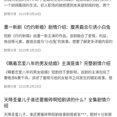
一个财阀集团的生活，初入职场的她想遇到本来是财阀的他，两个
人会擦除怎样的爱情火花呢？让我们拭目以待。 财阀大佬的落魄千
剧情分享
2025年5月26日
金…
董一新剧《灼灼新婚》剧情介绍：腹黑霸总引诱小白兔
短剧《灼灼新婚》由董一新主演的作品，该剧融合了爱情，利益，
商战等元素，霸道总裁与“小白兔”的故事，想要了解更多详细内容的
可以来看看下面的介绍吧。 ​ 董一新…
剧情分享
2025年2月25日
《瞒着恋爱八年的男友结婚》主演是谁？完整剧情介绍
《瞒着恋爱八年的男友结婚》短剧终于更新啦，该剧的主演包括了
曹皓添&曹千祎，讲述了姜晓与他的女秘书之间发生的精彩故事。想
要了解更多内容的可以来看看下面的介绍吧。 《瞒着恋爱八…
剧情分享
2025年2月23日
天降圣童儿子谁还要搬砖啊短剧讲的什么？全集剧情介
绍
天降圣童儿子，谁还要搬砖啊短剧故事剧情紧张***，题材十分新颖