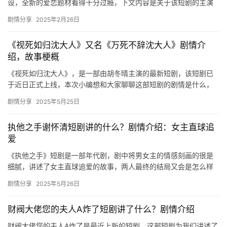
设，全新的爱恋题材看得十分过瘾，下文内容是关于该短剧的主演
名单及剧情介绍等相关说明，感兴趣的话一定不容错过哦！ 主演：
选
剧情分享
2025年2月26日
王千…
《视死如归沈大人》又名《万死不辞沈大人》剧情介
🎬
绍，故事梗概
短
《视死如归沈大人》，是一部由胡冬晴主演的最新短剧，该短剧已
剧
于近日正式上线，本次小编想和大家聊聊这部短剧的剧情是什么，
下文内容是关于其剧情故事的详细介绍哦，更多短剧内容欢迎关注
剧
剧情分享
2025年5月25日
mic…
场
执他之手谢怀清短剧讲的什么？剧情介绍：女主直球追
爱
《执他之手》短剧是一部年代剧，剧中将男女主的情感刻画的很是
细腻，讲述了女主直球追爱的故事，两人最终的结局又会是怎么样
的呢，感兴趣的可以来看看哦。 《执他之手》短剧剧情介绍 必看宝
剧情分享
2025年5月26日
藏…
财阀大佬您的夫人A炸了短剧讲了什么？剧情介绍
财阀大佬您的夫人A炸了是最近上新的短剧，这部短剧为我们讲述了