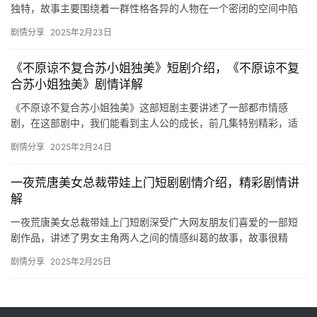
独特，故事主要围绕着一群性格各异的人物在一个密闭的空间中陷
入生死博弈的故事。 天降圣童儿子，谁还要搬砖啊短剧剧情介绍 …
剧情分享
2025年2月23日
《不原谅不复合苏小姐独美》短剧介绍，《不原谅不复
合苏小姐独美》剧情详解
《不原谅不复合苏小姐独美》这部短剧主要讲述了一部都市情感
剧，在这部剧中，我们能看到主人公的成长，前几集特别精彩，适
合大家在碎片化的时间里观看。 《不原谅不复合苏小姐独美》讲述
剧情分享
2025年2月24日
了苏雨…
一夜荒唐美女总裁带娃上门短剧剧情介绍，精彩剧情讲
解
一夜荒唐美女总裁带娃上门短剧深受广大网友朋友们喜爱的一部短
剧作品，讲述了男女主角两人之间的情感纠葛的故事，故事很精
彩，喜欢的朋友们千万不要错过啦。 一夜荒唐美女总裁带娃上门短
剧情分享
2025年2月25日
剧剧情…