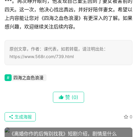
***。再次睁开眼时，他发现自己重生回到了妻女被害前的
四天。这一次，他决心找出真凶，并好好陪伴妻女。希望以
上内容能让您对《四海之血色浪漫》有更深入的了解。如果
感兴趣，欢迎继续关注后续内容。
原创文章，作者：课代表，如若转载，请注明出处：
https://www.568r.com/739.html
四海之血色浪漫
首
赞
(0)
页
生成海报
0
📖
墨
《离婚你作的后悔别找我》短剧介绍，剧情是什么