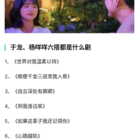
于龙、杨咩咩六搭都是什么剧
1、《世界对我温柔以待》
2、《痴傻千金三叔宠我入骨》
3、《自云深处有卿卿》
4、《到我身边来》
5、《如果这辈子我还记得你》
6、《心跳越轨》