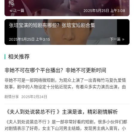
登录
注册
绍
递
上一篇
2025年5月25日 上午3:08
🌱
张培宝演的短剧有哪些？张培宝短剧合集
博
2025年5月25日 上午3:15
下一篇
主
星
相关推荐
选
非她不可在哪个平台播出？非她不可更新时间
非她不可是一部网络微短剧，为观众上演了一出青梅竹马复仇爱情
🎬
故事，剧中的人物设定十分贴近现实，有着众多实力演员出演，由
代高政、洪潇两位高颜值年轻演员领衔主演。悬疑加虐恋，剧情精
短
剧情分享
2025年2月24日
彩有趣…
剧
《夫人到处说裴总不行 》主演是谁，精彩剧情解析
剧
《夫人到处说裴总不行 》是一部非常好看的短剧，很多小伙伴们都
场
对剧情表示了好奇，女主下山河男主结婚，发现男主病入膏肓，小