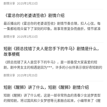
编给大家带来了剧情的介绍，欢迎来一起去看看吧！ 《夫人到处说
剧情分享
2025年2月23日
裴…
《霍总你的老婆请签收》剧情介绍
最近播出的《霍总你的老婆请签收》剧情节奏合理，扣人心弦，每
一集都给观众留下了深刻的印象。故事背景复杂而曲折，情节紧凑
又自然，情感上的交织与碰撞将观众带入了一个充满期待的世界。
剧情分享
2025年2月23日
这部…
短剧《顾总找错了夫人是您手下的牛马》剧情是什么，
故事梗概
《顾总找错了夫人是您手下的牛马》，是一部备受大家喜爱的短
剧，剧中男女主的相遇是因为***，许多的小伙伴表示很好奇短剧的
剧情是什么，下文内容是关于剧情故事的详细介绍，一起来看看
剧情分享
2025年2月25日
吧！ …
短剧《醒狮》讲了什么，短剧《醒狮》剧情介绍
短剧《醒狮》讲了什么呢，这是一部非常热血的青春少女追梦类型
的微短剧，将过国风和少女梦想等元素融合起来，小编带来了《醒
狮》剧情介绍，可以来这里一起来了解一下了！ ​ 主打校园、青春、