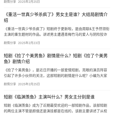
剧情分享
2025年2月25日
…
《重活一世真少爷杀疯了》男女主是谁？大结局剧情介
绍
《重活一世真少爷杀疯了》短剧终于更新啦，是由周联&王予然领衔
主演的重生题材的作品。讲述男主遭遇青梅竹马的爱人与阴险狡诈
的江建仁的陷害，惨死在了出租屋里，重生归来后的他开启了…
剧情分享
2025年2月23日
短剧《捡了个美男鱼》剧情是什么？短剧《捡了个美男
鱼》剧情介绍
《捡了个美男鱼》，是近日开播的一部爱情短剧，亮眼的演员阵容
引起了许多小伙伴的关注，这部短剧的剧情是什么呢？小编为大家
整理了详细的剧情介绍，对此感兴趣的话不妨来看看吧！ 农家出身
剧情分享
2025年2月25日
的潘…
短剧《临渊羡鱼》主演叫什么？男女主分别是谁
短剧《临渊羡鱼》成为了近期最受欢迎的一部短剧作品，该部短剧
的两位主演不管是颜值还是演技都是在线的，该剧主要讲述了从校