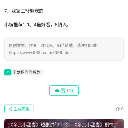
首
7、我家三爷超宠的
页
小编推荐：1、4最好看，5慎入。
📖
原创文章，作者：课代表，如若转载，请注明出处：
墨
https://www.568r.com/7066.html
语
文
于龙杨咩咩短剧
集
赞
(0)
🔥
热
生成海报
0
榜
速
《亲亲小甜妻》短剧讲的什么，《亲亲小甜妻》剧情介