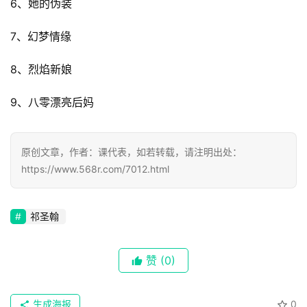
6、她的伪装
7、幻梦情缘
首
页
8、烈焰新娘
9、八零漂亮后妈
📖
墨
原创文章，作者：课代表，如若转载，请注明出处：
语
https://www.568r.com/7012.html
文
集
祁圣翰
🔥
赞
(0)
热
榜
生成海报
0