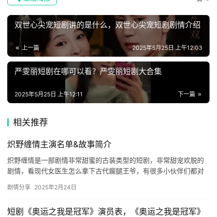
速
登录
注册
双世心尖宠短剧讲的是什么，双世心尖宠短剧剧情介绍
递
上一篇
2025年5月25日 上午12:03
🌱
博
严雯丽短剧在哪可以看？严雯丽短剧大合集
主
2025年5月25日 上午12:11
下一篇
星
相关推荐
选
炽野缠情主演名单&故事简介
🎬
炽野缠情是一部剧情非常甜蜜的古装类型的短剧，非常甜宠欢脱的
短
剧情，看现代女医生怎么拿下古代瘸腿王爷，有很多小伙伴们都对
剧情很感兴趣，快来和小编一起来看看吧！ ​ 炽野缠情主演名单 毕…
剧
剧情分享
2025年2月24日
剧
短剧《奥运之我是冠军》演员表，《奥运之我是冠军》