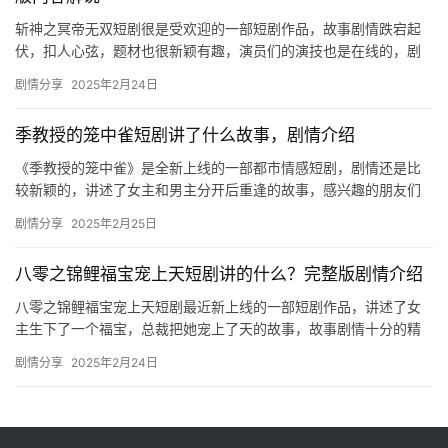
斩神之冥帝无双短剧很是受欢迎的一部短剧作品，故事剧情跌宕起
伏，扣人心弦，题材也很新颖有趣，演员们的演技也是在线的，剧
中还有很多的特效做的也很逼真，喜欢的朋友们快来一起看看吧。
剧情分享
2025年2月24日
斩神…
季教授的笼中雀短剧讲了什么故事，剧情介绍
《季教授的笼中雀》是全新上线的一部都市情感短剧，剧情还是比
较新颖的，讲述了女主和男主分开后重逢的故事，感兴趣的朋友们
可以来mic影视看看哦！ 盛白初得知了季淮之和他的初恋沈念晴将
剧情分享
2025年2月25日
要…
八零之锦鲤福宝宠上天短剧讲的什么？完整版剧情介绍
八零之锦鲤福宝宠上天短剧最近新上线的一部短剧作品，讲述了女
主生下了一个福宝，总裁把她宠上了天的故事，故事剧情十分的精
彩，喜欢的朋友们快来一起看看吧。 八零之锦鲤福宝宠上天短剧剧
剧情分享
2025年2月24日
情介…