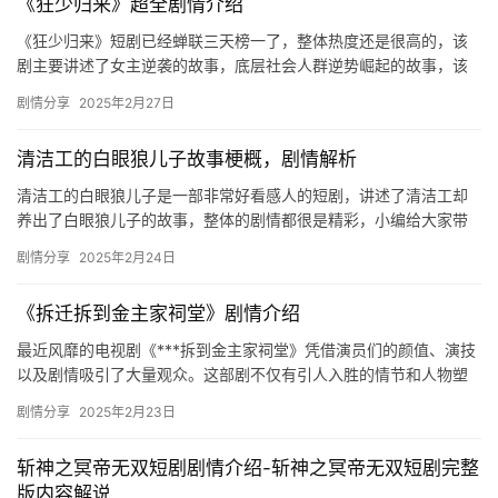
《狂少归来》超全剧情介绍
《狂少归来》短剧已经蝉联三天榜一了，整体热度还是很高的，该
剧主要讲述了女主逆袭的故事，底层社会人群逆势崛起的故事，该
故事剧情满足了你的所有幻想，剧情很是吸引人，欢迎来看更多剧
剧情分享
2025年2月27日
情介绍…
清洁工的白眼狼儿子故事梗概，剧情解析
清洁工的白眼狼儿子是一部非常好看感人的短剧，讲述了清洁工却
养出了白眼狼儿子的故事，整体的剧情都很是精彩，小编给大家带
来了剧情解析，有兴趣的小伙伴们欢迎来这里一起去看看吧！ 《清
剧情分享
2025年2月24日
洁工…
《拆迁拆到金主家祠堂》剧情介绍
最近风靡的电视剧《***拆到金主家祠堂》凭借演员们的颜值、演技
以及剧情吸引了大量观众。这部剧不仅有引人入胜的情节和人物塑
造，还有许多精彩的场景和细节，引发了广泛讨论。该剧由微剧吧
剧情分享
2025年2月23日
发…
斩神之冥帝无双短剧剧情介绍-斩神之冥帝无双短剧完整
版内容解说