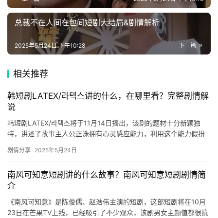
递
总裁不在人间在包间短剧大结局&剧情解析
🌱
2025年5月24日 下午10:28
下一篇
博
主
相关推荐
星
韩短剧LATEX/라텍스讲的什么，在哪里看？完整剧情解
选
说
韩短剧LATEX/라텍스将于11月14日播出，该剧的题材十分新颖独
🎬
特，讲述了故事主人公正洙拥有心灵感应能力，利用这个能力假扮
巫师来勾引男人来赚钱，想要了解该剧更多精彩内容的可以来看…
短
剧情分享
2025年5月24日
剧
南风可知意短剧讲的什么故事？南风可知意短剧剧情简
剧
介
《南风可知意》是陈俊儒、赵浩伟主演的短剧，这部短剧将在10月
场
23日在芒果TV上线，已经吸引了不少观众，该剧男女主颜值都很抗