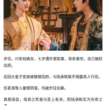
步珏，兴安伯嫡女，七岁遭外室陷害，母亲离世，自己被赶
出府。
后因大皇子变故被替嫁回府，与陆承乾联手揭露恶人行径。
任茗清等人屡使阴谋，均被步珏化解。
真相渐显，母亲之死竟与圣上有关，而陆承乾实为先帝之
子。