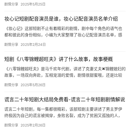
下文是相关的内容介绍，大家可通过以下内容来了解一二哦！ 1、保
剧情分享
2025年5月25日
卫…
妆心记短剧配音演员是谁，妆心记配音演员名单介绍
《妆心记》这部短剧不止有着精彩的剧情，剧中每个角色的语气也
都和彼此的身份相似，小编为大家整理了妆心记配音演员名单，感
兴趣的小伙伴可以来看看。 配音导演：胡正健、野昂藏、赵哲豪 配
剧情分享
2025年2月24日
音…
短剧《八零锦鲤超旺夫》讲了什么故事，故事梗概
《八零锦鲤超旺夫》是马千欢年代剧，讲述了克妻丈夫✖锦鲤媳妇的
故事，一场双向奔赴，互相宠溺的爱情，剧情很甜蜜哦，还是比较
值得看的，感兴趣的小伙伴快来看看吧！ 女主穿越到80年代遇到
剧情分享
2025年5月26日
&…
谎言二十年短剧大结局免费看-谎言二十年短剧剧情解说
谎言二十年短剧，每一集都很精彩，该部短剧主要讲述了男主罗伊
终极因为自己的谎言被揭穿，身败名裂，成为了贫困又孤独的人，
喜欢的朋友们可以来看看哦。 谎言二十年短剧大结局 《谎言二十
剧情分享
2025年2月26日
年》…