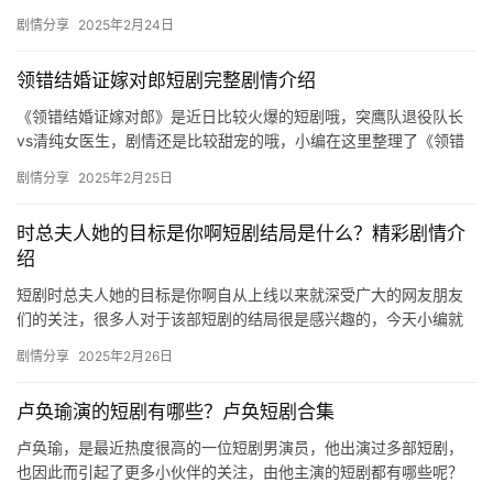
打，剧情也十分精彩，大家快来看看这部剧的相关剧情介绍吧！ …
剧情分享
2025年2月24日
领错结婚证嫁对郎短剧完整剧情介绍
《领错结婚证嫁对郎》是近日比较火爆的短剧哦，突鹰队退役队长
vs清纯女医生，剧情还是比较甜宠的哦，小编在这里整理了《领错
结婚证嫁对郎》剧情介绍，感兴趣的小伙伴快来看看不会！ 时峥与
剧情分享
2025年2月25日
花…
时总夫人她的目标是你啊短剧结局是什么？精彩剧情介
绍
短剧时总夫人她的目标是你啊自从上线以来就深受广大的网友朋友
们的关注，很多人对于该部短剧的结局很是感兴趣的，今天小编就
为大家带来了相关的剧情介绍，快来一起看看吧。 短剧《时总夫人
剧情分享
2025年2月26日
她的…
卢奂瑜演的短剧有哪些？卢奂短剧合集
卢奂瑜，是最近热度很高的一位短剧男演员，他出演过多部短剧，
也因此而引起了更多小伙伴的关注，由他主演的短剧都有哪些呢？