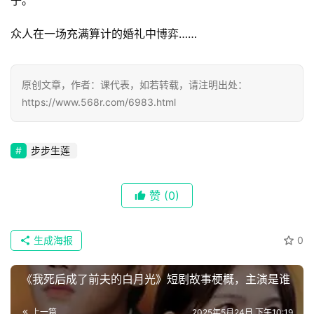
首
众人在一场充满算计的婚礼中博弈……
页
📖
原创文章，作者：课代表，如若转载，请注明出处：
https://www.568r.com/6983.html
墨
语
步步生莲
文
集
赞
(0)
🔥
生成海报
0
热
榜
《我死后成了前夫的白月光》短剧故事梗概，主演是谁
速
上一篇
2025年5月24日 下午10:19
登录
注册