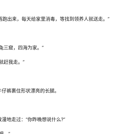
会再跑出来，每天给家里消毒，等找到领养人就送走。”
兔三窟，四海为家。”
就赶我走。”
牛仔裤裹住形状漂亮的长腿。
漫地走过：“你昨晚想说什么?”
吧。”