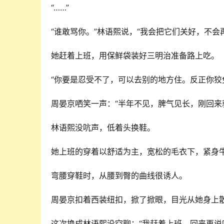
“……”
“谁敢骂你。”林语熙说，“我会把它们关好，不
她赶着上班，用保鲜袋装好三明治准备路上吃。
“你要是忍受不了，可以去别的地方住。反正你狡
周晏京哂笑一声：“半年不见，脾气见长，刚回来
林语熙没吭声，低着头换鞋。
她上班的穿着以舒适为主，宽松的毛衣下，紧身
弯腰穿鞋时，从腰到臀的曲线很诱人。
周晏京扣着西装纽扣，掀了掀眼，目光从她身上散
这次换成林语熙没空聊：“我赶着上班，回来再说