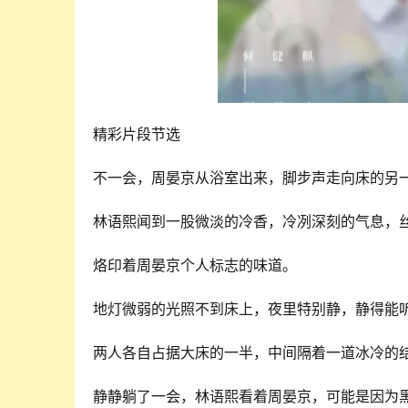
精彩片段节选
不一会，周晏京从浴室出来，脚步声走向床的另
林语熙闻到一股微淡的冷香，冷冽深刻的气息，
烙印着周晏京个人标志的味道。
地灯微弱的光照不到床上，夜里特别静，静得能
两人各自占据大床的一半，中间隔着一道冰冷的
静静躺了一会，林语熙看着周晏京，可能是因为