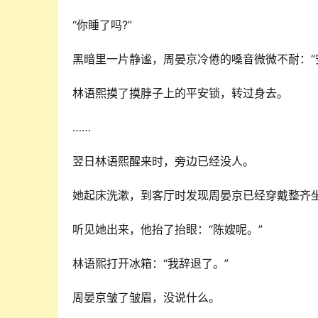
“你睡了吗?”
黑暗里一片静谧，周晏京冷倦的嗓音微微不耐：“
林语熙摸了摸脖子上的平安锁，转过身去。
……
翌日林语熙醒来时，旁边已经没人。
她起床洗漱，到客厅时发现周晏京已经穿戴整齐坐
听见她出来，他抬了抬眼：“陈嫂呢。”
林语熙打开冰箱：“我辞退了。”
周晏京皱了皱眉，没说什么。