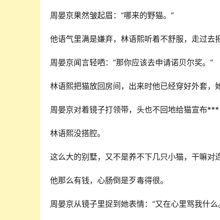
周晏京果然皱起眉：“哪来的野猫。”
他语气里满是嫌弃，林语熙听着不舒服，走过去把
周晏京闻言轻哂：“那你应该去申请诺贝尔奖。”
林语熙把猫放回房间，出来时他已经穿好外套，
周晏京对着镜子打领带，头也不回地给猫宣布***
林语熙没搭腔。
这么大的别墅，又不是养不下几只小猫，干嘛对
他那么有钱，心肠倒是歹毒得很。
周晏京从镜子里捉到她表情：“又在心里骂我什么