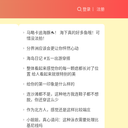
登录
注册
马略卡追海豚🐬！ 海下真的好多鱼哦！可
惜没法拍！
分界洲应该会更让你怦然心动
海岛日记 #五一出游穿搭
整体看起来感觉你的每一颗痣都长对了位
置 给人看起来就很特别的美
给你的第一印象是什么样的
连沙滩都不是，这种地方我连鞋子都不想
脱，你还穿这么少
作为北方人，感觉还是这样比较端庄
小姐姐，真心请问：这种泳衣需要处理比
基尼线吗