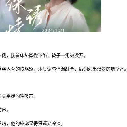
一侧，接着床垫微微下陷，被子一角被掀开。
丝丝入骨的侵略感，木质调与体温融合，后调沁出淡淡的烟草香
听见平缓的呼吸声。
结界。
黑暗，他的轮廓显得深邃又冷淡。