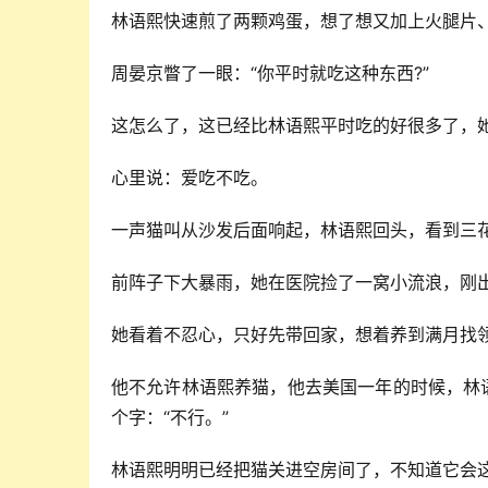
林语熙快速煎了两颗鸡蛋，想了想又加上火腿片
周晏京瞥了一眼：“你平时就吃这种东西?”
这怎么了，这已经比林语熙平时吃的好很多了，
心里说：爱吃不吃。
一声猫叫从沙发后面响起，林语熙回头，看到三
前阵子下大暴雨，她在医院捡了一窝小流浪，刚
她看着不忍心，只好先带回家，想着养到满月找
他不允许林语熙养猫，他去美国一年的时候，林
个字：“不行。”
林语熙明明已经把猫关进空房间了，不知道它会