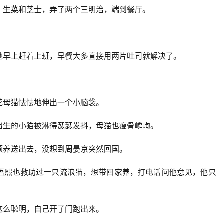
、生菜和芝士，弄了两个三明治，端到餐厅。
她早上赶着上班，早餐大多直接用两片吐司就解决了。
花母猫怯怯地伸出一个小脑袋。
出生的小猫被淋得瑟瑟发抖，母猫也瘦骨嶙峋。
领养送出去，没想到周晏京突然回国。
语熙也救助过一只流浪猫，想带回家养，打电话问他意见，他只
这么聪明，自己开了门跑出来。