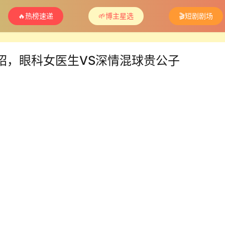
🔥热榜速递
🌱博主星选
🎬短剧剧场
绍，眼科女医生VS深情混球贵公子