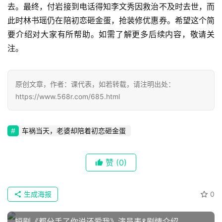
去。最终，付岩接到电话得知李文秀因救治不及时去世，而
此时林书瑶仍在陪初恋砸金蛋，抢装修优惠券。希望这个简
要介绍对大家有所帮助。如需了解更多后续内容，敬请关
注。
原创文章，作者：课代表，如若转载，请注明出处：
https://www.568r.com/685.html
车祸当天，老婆却陪着初恋砸金蛋
首
页
赞
(0)
📖
生成海报
0
墨
语
短剧《都分手了你说还爱我》演员表&剧情介绍