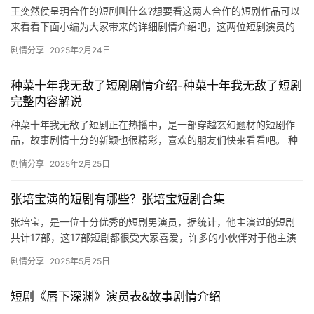
选
王奕然侯呈玥合作的短剧叫什么?想要看这两人合作的短剧作品可以
来看看下面小编为大家带来的详细剧情介绍吧，这两位短剧演员的
颜值和演技都是在线的，感兴趣的朋友们千万不要错过啦。 王奕然
🎬
剧情分享
2025年2月24日
侯…
短
种菜十年我无敌了短剧剧情介绍-种菜十年我无敌了短剧
完整内容解说
剧
种菜十年我无敌了短剧正在热播中，是一部穿越玄幻题材的短剧作
剧
品，故事剧情十分的新颖也很精彩，喜欢的朋友们快来看看吧。 种
场
菜十年我无敌了短剧剧情介绍 谁能告诉她，清水房是怎么个意思，
剧情分享
2025年2月25日
是…
张培宝演的短剧有哪些？张培宝短剧合集
张培宝，是一位十分优秀的短剧男演员，据统计，他主演过的短剧
共计17部，这17部短剧都很受大家喜爱，许多的小伙伴对于他主演
的短剧有哪些十分关注，小编为大家带来了相关的内容介绍哦！
剧情分享
2025年5月25日
张…
短剧《唇下深渊》演员表&故事剧情介绍