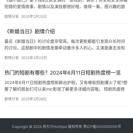
阳错的爱情故事，剧情以及演技都很好哦，值得一看，感兴趣的朋
友们可以看看演员表以及剧情介绍！ 主演：卡戎&…
剧情分享
2025年2月25日
《新婚当日》剧情介绍
最近《新婚当日》的讨论度非常高，每次更新都能引发观众长时间
的讨论。这部剧中的剧情发展牵动着许多人的心。主演是唐志龙和
张祥玥，上线时间为16:00。题材为家庭伦理剧。故事讲述了宁安
剧情分享
2025年2月23日
集…
热门的短剧有哪些？2024年6月11日短剧热度榜一览
2024年6月11日短剧热度榜新鲜出炉啦，又有哪些短剧爆火了呢?想
要了解的朋友们可以来mic影视了解更多详细内容哦。 短剧热度榜
上山海的《永夜》目前排名第一，美光的《婚姻启示录》排…
剧情分享
2025年2月26日
Copyright © 2025 热引力HotSpot 版权所有
粤ICP备000000000号