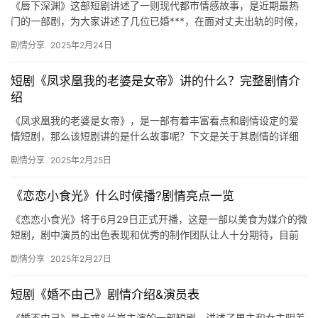
《唇下深渊》这部短剧讲述了一则现代都市情感故事，是近期最热
门的一部剧，为大家讲述了几位已婚***，在面对丈夫出轨的时候，
精心设局，一起携手对付渣男的故事，快来看看这部剧的演员表和
剧情分享
2025年2月24日
相…
短剧《凤求凰我的老婆是女帝》讲的什么？完整剧情介
绍
《凤求凰我的老婆是女帝》，是一部有着丰富看点和剧情设定的爱
情短剧，那么该短剧讲的是什么故事呢？下文是关于其剧情的详细
介绍，感兴趣的话快来看看吧，更多资讯欢迎关注mic影视！ 《凤
剧情分享
2025年2月25日
求…
《恋恋小食光》什么时候播?剧情亮点一览
《恋恋小食光》将于6月29日正式开播，这是一部以美食为媒介的微
短剧，剧中演员的出色表现和优秀的制作团队让人十分期待，目前
已有许多的小伙伴开始好奇剧情内容了，小编此次为大家带来了和
剧情分享
2025年2月27日
这…
短剧《婚不由己》剧情介绍&演员表
《婚不由己》是卡戎&兰岚主演的一部短剧，讲述了男主和女主阴差