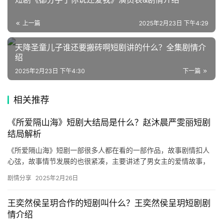
文
上一篇
2025年2月23日 下午4:29
集
天降圣童儿子谁还要搬砖啊短剧讲的什么？全集剧情介
绍
🔥
2025年2月23日 下午4:30
下一篇
热
榜
相关推荐
速
《所爱隔山海》短剧大结局是什么？赵沐晨严雯丽短剧
登录
注册
递
结局解析
《所爱隔山海》短剧一部很多人都在看的一部作品，故事剧情扣人
🌱
心弦，故事情节发展的也很紧凑，主要讲述了男女主的爱情故事，
想要了解更多精彩内容的可以来看看下面的介绍。 ​ 《所爱隔山海》
博
剧情分享
2025年2月26日
…
主
王奕然侯呈玥合作的短剧叫什么？王奕然侯呈玥短剧剧
星
情介绍