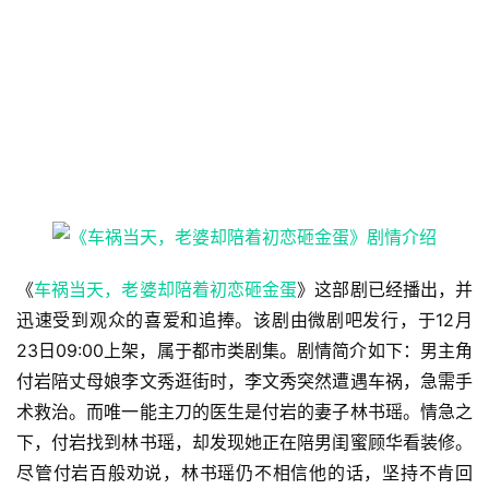
《
车祸当天，老婆却陪着初恋砸金蛋
》这部剧已经播出，并
迅速受到观众的喜爱和追捧。该剧由微剧吧发行，于12月
23日09:00上架，属于都市类剧集。剧情简介如下：男主角
付岩陪丈母娘李文秀逛街时，李文秀突然遭遇车祸，急需手
术救治。而唯一能主刀的医生是付岩的妻子林书瑶。情急之
下，付岩找到林书瑶，却发现她正在陪男闺蜜顾华看装修。
尽管付岩百般劝说，林书瑶仍不相信他的话，坚持不肯回