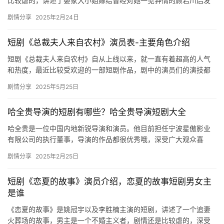
比较虐的，讲述了婴家大小姐嫁给曾经对她一见钟情的顾若川后发
生的故事，感兴趣的可以来看看哦！ 婴家大小姐被qiangbao之…
剧情分享
2025年2月24日
短剧《总裁夫人来自农村》演员表-主要角色介绍
短剧《总裁夫人来自农村》自从上线以来，就一直有着超高的人气
和热度，最近比较受欢迎的一部短剧作品，剧中的演员们的演技都
很不错，想要了解有关于演员们相关信息的可以来看看下面的介
剧情分享
2025年5月25日
绍。 短…
哈全贵导演的短剧有哪些？哈全贵导演短剧大全
哈全贵是一位中国内地新锐导演和演员。他目前担任‌宁波星傲影业
有限公司的执行董事，导演的作品都很优秀哦，深受广大观众喜
爱，感兴趣的小伙伴可以来看看哈全贵导演短剧大全！ 哈全…
剧情分享
2025年2月25日
短剧《恋夏的故事》演员介绍，恋夏的故事短剧男女主
是谁
《恋夏的故事》是姚冠宇以及李胜楠主演的短剧，讲述了一个追妻
火葬场的故事，男主是一个不婚主义者，剧情还是比较虐的，深受