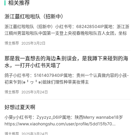
相关推荐
🔥
热
浙江蕞红啦啦队（招新中）
榜
浙江蕞红啦啦队（招新中）小红书号：682428504IP属地：浙江浙
江稠州男篮啦啦队中国第一支登上央视春晚啦啦队百人女团，坐标
速
杭州，演出全国📮：YX198691@163.com14…
登录
注册
博主推荐
2025年3月2日
递
那是我一直想去的海边🏝️别误会，是我蹲下来碰到的海
🌱
水，一打开小红书天塌了
博
鸽子小红书号：5161407940IP属地：贵州一个认真做内容的小孩-
初来乍到(๑╹ヮ╹๑)姐妹们理性种草美妆博主
主
https://www.xiaohongshu.com/user/…
博主推荐
2025年3月24日
星
好想过夏天啊
选
小葵y小红书号：Zyyzyz_06IP属地：陕西Merry wannabe18岁
https://www.xiaohongshu.com/user/profile/5dd15fb70…
🎬
博主推荐
2025年3月24日