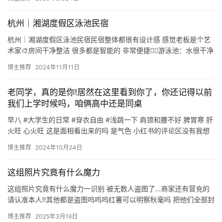
短
剧
杭州｜湘湖度假区泳池民宿
剧
杭州｜湘湖度假区泳池民宿民宿整体都很有设计感 感觉老板是个艺
术家🎨房间干净整洁 很多都是智能的 非常便捷🏊‍♂️游泳池：水很干净
场
温度适宜 还有泳池下午茶哦🍹🏠大厅：环境特别好 有…
博主推荐
2024年11月11日
老同学，真的是你!居然在这里看到你了，你还记得以前
我们上学时候吗，咱俩高中还是同桌
早八 #大学生的日常 #穿衣自由 #浅跳一下 肩颈和腰不好 脾胃寒 肝
火旺 心火旺 这是面相看出来的吗 是气色 小红书的评论区没有我想
象的乌烟瘴气真好 大一就身材这么好啊 因为真不…
博主推荐
2024年10月24日
这组照片究竟有什么魔力
这组照片究竟有什么魔力一识别 被无数人盗图了…商家还有冒充的
请认准本人‼️其他都是盗图呜呜呜红薯可以明察秋毫吗 把他们全部封
号徒手撕猛虎小红书号：416116726IP属地：广东瓦…
博主推荐
2025年3月16日