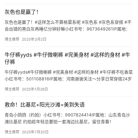
灰色也是赢了！
灰色也是赢了！#这样怎么不算格雷系呢 #灰色系 #灰色系穿搭 #不
会出错的黑白灰再睡亿分钟好嘛小红书号：9673649261IP属地：
陕西没事随便穿穿 173/110🈴 👀 背景图…
博主推荐
2025年3月2日
牛仔裤yyds #牛仔微喇裤 #完美身材 #这样的身材 #牛
仔裤
牛仔裤yyds#牛仔微喇裤 #完美身材 #这样的身材 #牛仔裤不吃香菜
小红书号：501108816IP属地：河南谢谢关注～分享日常穿搭24岁
https://www.xiaohong…
博主推荐
2025年1月26日
救命！比基尼+阳光沙滩=美到失语
青岛小鸽鸽（约拍）小红书号：9907824414IP属地：山东青岛沙
滩比基尼 约拍趁年轻总要拍一套海边比基尼，留住青春！
https://www.xiaohongshu.com/us…
博主推荐
2025年7月20日