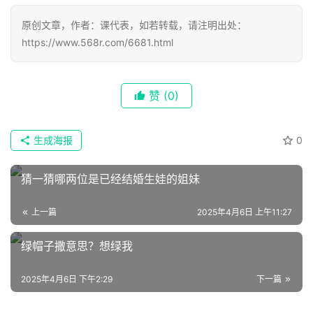
原创文章，作者：课代表，如若转载，请注明出处：
https://www.568r.com/6681.html
赞
(0)
首
页
生成海报
0
猜一猜哪两位是已经结婚生娃的姐妹
📖
墨
上一篇
2025年4月6日 上午11:27
语
绿帽子撒意思？想绿我
文
2025年4月6日 下午2:29
下一篇
集