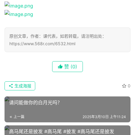
原创文章，作者：课代表，如若转载，请注明出处：
https://www.568r.com/6532.html
首
赞
(0)
页
生成海报
0
📖
墨
请问能做你的白月光吗？
语
上一篇
2025年3月10日 上午11:24
文
高马尾还是披发 #高马尾 #披发 #高马尾还是披发
集