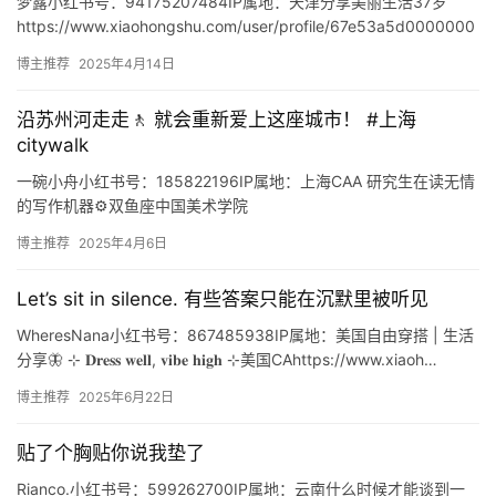
梦露小红书号：94175207484IP属地：天津分享美丽生活37岁
🎬
https://www.xiaohongshu.com/user/profile/67e53a5d0000000
短
…
博主推荐
2025年4月14日
剧
沿苏州河走走🚶 就会重新爱上这座城市！ #上海
剧
citywalk
场
一碗小舟小红书号：185822196IP属地：上海CAA 研究生在读无情
的写作机器⚙️双鱼座中国美术学院
https://www.xiaohongshu.com/user/profi…
博主推荐
2025年4月6日
Let’s sit in silence. 有些答案只能在沉默里被听见
WheresNana小红书号：867485938IP属地：美国自由穿搭 | 生活
分享🦋 ⊹ 𝐃𝐫𝐞𝐬𝐬 𝐰𝐞𝐥𝐥, 𝐯𝐢𝐛𝐞 𝐡𝐢𝐠𝐡 ⊹美国CAhttps://www.xiaoh…
博主推荐
2025年6月22日
贴了个胸贴你说我垫了
Rianco.小红书号：599262700IP属地：云南什么时候才能谈到一