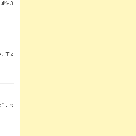
》剧情介
中，下文
合作，今