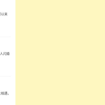
可以来
人闪婚
主相遇，