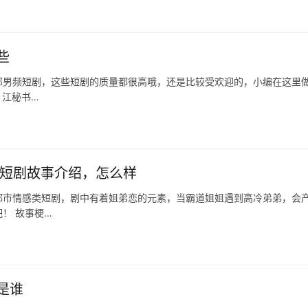
些
部男频短剧，这些短剧的质量都很高哦，还是比较受欢迎的，小编在这里
，江秘书…
 短剧故事介绍，怎么样
都市情感类短剧，剧中有着姐弟恋的元素，当霸道姐姐遇到高冷弟弟，会
！ 故事梗…
是谁