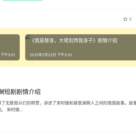
0
表
《我是替身，大佬别馋我身子》剧情介绍
 下午3:51
2025年2月23日 下午3:52
渊短剧剧情介绍
得了无数观众们的称赞，讲述了宋时微和裴景渊两人之间的情感故事。故
。 宋时微…