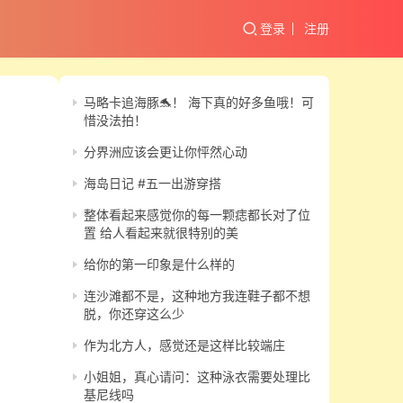
登录
注册
马略卡追海豚🐬！ 海下真的好多鱼哦！可
惜没法拍！
分界洲应该会更让你怦然心动
海岛日记 #五一出游穿搭
整体看起来感觉你的每一颗痣都长对了位
置 给人看起来就很特别的美
给你的第一印象是什么样的
连沙滩都不是，这种地方我连鞋子都不想
脱，你还穿这么少
作为北方人，感觉还是这样比较端庄
小姐姐，真心请问：这种泳衣需要处理比
基尼线吗