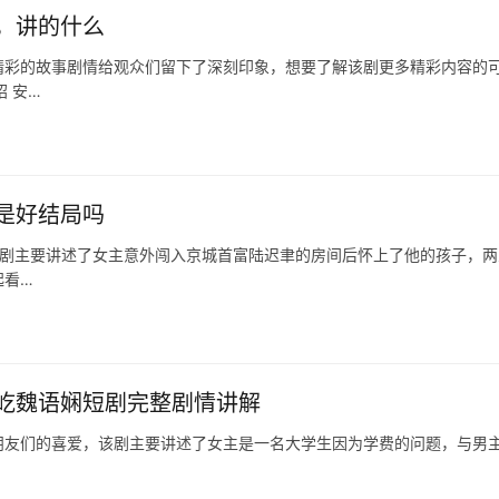
，讲的什么
精彩的故事剧情给观众们留下了深刻印象，想要了解该剧更多精彩内容的
绍 安…
是好结局吗
该剧主要讲述了女主意外闯入京城首富陆迟聿的房间后怀上了他的孩子，两
起看…
屹魏语娴短剧完整剧情讲解
朋友们的喜爱，该剧主要讲述了女主是一名大学生因为学费的问题，与男