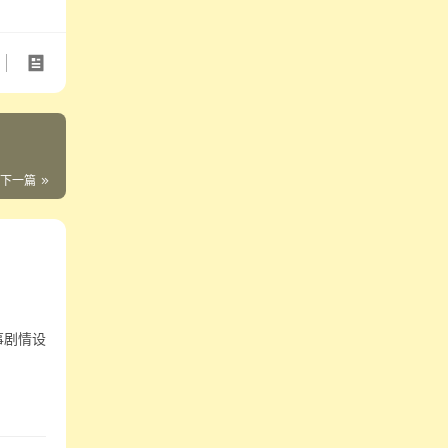
下一篇
事剧情设