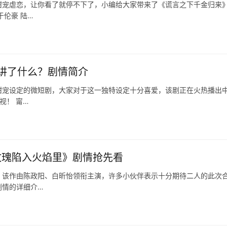
甜宠虐恋，让你看了就停不下了，小编给大家带来了《谎言之下千金归来
伦豪 陆…
讲了什么？剧情简介
甜宠设定的微短剧，大家对于这一独特设定十分喜爱，该剧正在火热播出
视！ 甯…
玫瑰陷入火焰里》剧情抢先看
，该作由陈政阳、白昕怡领衔主演，许多小伙伴表示十分期待二人的此次
剧情的详细介…