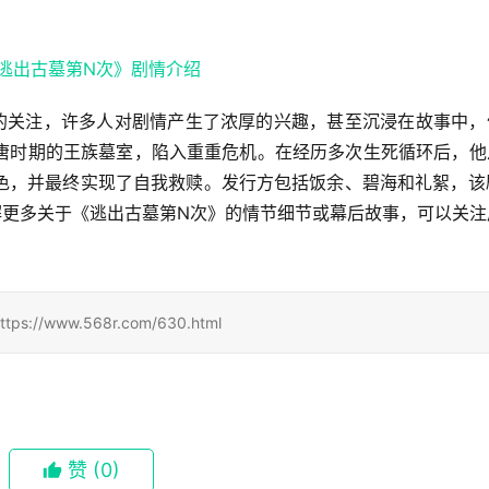
的关注，许多人对剧情产生了浓厚的兴趣，甚至沉浸在故事中，
唐时期的王族墓室，陷入重重危机。在经历多次生死循环后，他
色，并最终实现了自我救赎。发行方包括饭余、碧海和礼絮，该剧
了解更多关于《逃出古墓第N次》的情节细节或幕后故事，可以关
ww.568r.com/630.html
赞
(0)