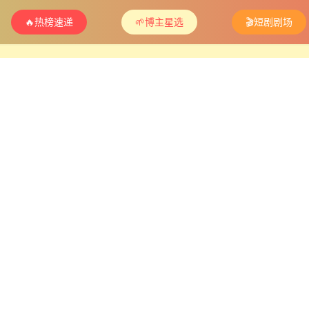
🔥热榜速递
🌱博主星选
🎬短剧剧场