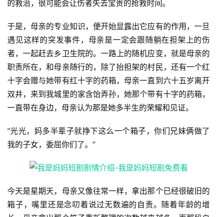
的救治，很可能会让伤者失去宝贵的抢救时间。
速
登录
注册
递
于是，母亲的专业知识，便开始显露出它应有的作用，一旦
遇见这样的突发事件，母亲是一定会跟随躺在担架上的伤
🌱
者，一起赶去乡卫生院的。一路上的随机应变，就是母亲的
职责所在，和母亲随行的，除了抬担架的村民，还有一个红
博
十字会赠与她带有红十字的药箱，母亲一直到六十五岁离开
主
双井，来到我城里的家含饴弄孙，她那个带有十字的药箱，
星
一直带在身边，母亲认为那是她多半生的荣耀和见证。
选
“光光，妈多半辈子就挣下这么一个箱子，你们兄妹俩做了
我的子女，委屈你们了。”
🎬
短
剧
今天是星期天，母亲又像往常一样，拿出那个已经很破旧的
剧
箱子，嘴里还是念叨着说过无数遍的自责。随着年龄的增
场