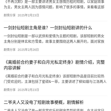
《不再沉默》是一部主要讲述男女主感情历程的短剧，以家庭琐事
为主，男女主两人因为感情问题，影响了很多的事情，来看看这部
短剧1-5集的剧情是什么吧！ 在家中周扬正在对顾晓雅进行着无情
剧情分享
2025年2月23日
的…
一剑封仙短剧主角是谁？一剑封仙短剧讲的什么
一剑封仙短剧是一部以武侠和爱情为主题的短剧，该部短剧的男女
主角分别是林玄和方雪柔，故事主要围绕这两人展开的，面对家族
和权力，他们又将如何选择，感兴趣的朋友们快来看看吧。 一剑封
剧情分享
2025年2月26日
仙主…
《离婚前合约妻子和白月光私定终身》剧情介绍，完整
内容讲解
《离婚前合约妻子和白月光私定终身》该部短剧作品是目前比较热
门受欢迎的，主演包括了星硕&一菲，主要讲述了柳如烟与江洛两人
的情感纠葛的故事。想要了解更多详细内容的可以来看看下面…
剧情分享
2025年2月23日
二爷夫人又没电了短剧故事梗概，剧情解析
二爷夫人又没电了是一部非常欢乐的甜宠类型的喜剧，女主设定只