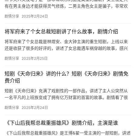
有在男主身边才能获得灵气修炼，二男主角色女主是骗子，非常欢
乐的剧情，小编给大家带来了故事梗概介绍，一起来看看吧！ 《二
剧情分享
2025年2月24日
爷夫…
将军府来了个女总裁短剧讲了什么故事，剧情介绍
将军府来了个女总裁是林煜安、金大钟主演的重生短剧，上线以来
还是收获了很多的好评的，讲述了女总裁遇车祸穿越的故事，感兴
趣的朋友们可以看看剧情介绍哦！ 林煜安、金大钟 穿越，虐渣 女
剧情分享
2025年2月25日
总…
短剧《天命归来》讲的什么？短剧《天命归来》剧情免
费介绍
短剧《天命归来》充满了戏剧性的一部作品，讲述了主人公突然从
一名平凡的上班族变成了拥有亿万财富的首富的故事。剧情看了很
是过瘾，感兴趣的朋友们快来一起看看吧。 ​ 短剧《天命归来》剧
剧情分享
2025年2月24日
情…
《下山后我帮总裁重振雄风》剧情介绍，主演是谁
《下山后我帮总裁重振雄风》是王博&翟一莹主演的一部短剧，讲述