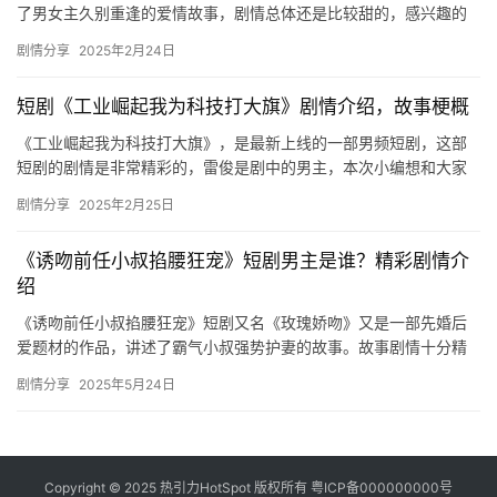
了男女主久别重逢的爱情故事，剧情总体还是比较甜的，感兴趣的
可以来看看《下山后我帮总裁重振雄风》剧情介绍！ 《下山…
剧情分享
2025年2月24日
短剧《工业崛起我为科技打大旗》剧情介绍，故事梗概
《工业崛起我为科技打大旗》，是最新上线的一部男频短剧，这部
短剧的剧情是非常精彩的，雷俊是剧中的男主，本次小编想和大家
聊聊该短剧的剧情，下文是关于短剧剧情的详细介绍哦！ 短剧《工
剧情分享
2025年2月25日
业崛…
《诱吻前任小叔掐腰狂宠》短剧男主是谁？精彩剧情介
绍
《诱吻前任小叔掐腰狂宠》短剧又名《玫瑰娇吻》又是一部先婚后
爱题材的作品，讲述了霸气小叔强势护妻的故事。故事剧情十分精
彩，感兴趣的朋友们快来一起看看吧。 ​ 《诱吻前任小叔掐腰狂宠》
剧情分享
2025年5月24日
…
Copyright © 2025 热引力HotSpot 版权所有
粤ICP备000000000号