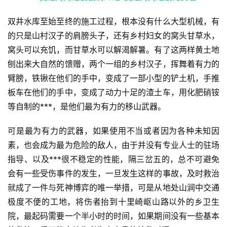
双井水库至始至终的施工过程，根本没有什么大型机械，有
首
的只是山村汉子的肩膀头子，还有乡村妇女的窝头甘草水，
页
窝头可以充饥，而甘草水可以解渴解暑。有了这两样黄土地
刨出来大自然的馈赠，两个一组的乡村汉子，挥舞着有力的
📖
臂膀，铁锹在他们的手中，变成了一部小型的铲土机，手推
板车在他们的手中，变成了动力十足的渣土车，用化肥硝铵
墨
等自制的***，是他们最为有力的移山武器。
语
文
可是最为有力的武器，如果使用不当或者因为各种未知因
素，也会成为最为危险的敌人，由于并没有专业人士的驻场
集
指导、以及***很不稳定的性能，隔三岔五的，总不可避免
会有一些受伤事件的发生，一旦发生这样的事故，及时救治
🔥
就成了一件与死神博弈的唯一举措，可是从地处山涧中交通
热
极度不便的工地，将伤者抬到十里崎岖山路以外的乡卫生
榜
院，最起码需要一个半小时的时间，如果期间没有一些基本