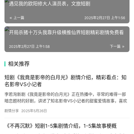
遇见我的欧阳修大人演员表，文旅短剧
上一篇
2025年2月27日 上午1:56
开局杀猪十万头我靠升级横推仙界短剧精彩剧情免费看
2025年2月27日 上午1:58
下一篇
相关推荐
短剧《我竟是影帝的白月光》剧情介绍，精彩看点：知
名影帝VS小记者
李若洵新剧《我竟是影帝的白月光》正在热播中，非常的难得一部
暗恋题材的好剧，讲述了知名影帝VS小记者的甜蜜爱情故事，喜欢
的朋友们快来追一追吧。 李若洵终于找对了赛道呀温暖绅士新剧
剧情分享
2025年5月26日
《我…
《不再沉默》短剧1-5集剧情介绍，1-5集故事梗概