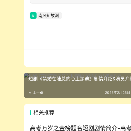
南风知故渊
短剧《禁婚在陆总的心上蹦迪》剧情介绍&演员介
上一篇
2025年2月26日
相关推荐
高考万岁之金榜题名短剧剧情简介-高