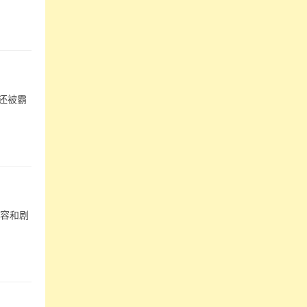
还被霸
阵容和剧