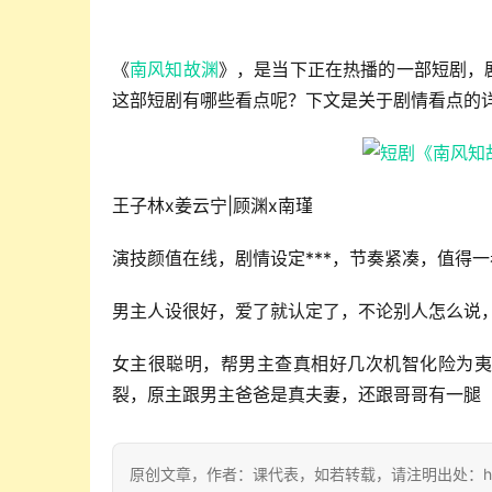
《
南风知故渊
》，是当下正在热播的一部短剧，
这部短剧有哪些看点呢？下文是关于剧情看点的
王子林x姜云宁|顾渊x南瑾
演技颜值在线，剧情设定***，节奏紧凑，值得
男主人设很好，爱了就认定了，不论别人怎么说
女主很聪明，帮男主查真相好几次机智化险为夷
裂，原主跟男主爸爸是真夫妻，还跟哥哥有一腿
原创文章，作者：课代表，如若转载，请注明出处：https://w