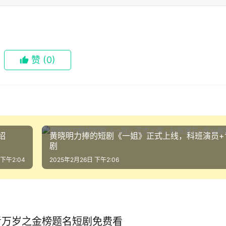
赞
(0)
绍
黄晓明力捧的短剧《一姐》正式上线，科班演员+
剧
 下午2:04
2025年2月26日 下午2:06
考万岁之金榜题名短剧免费看