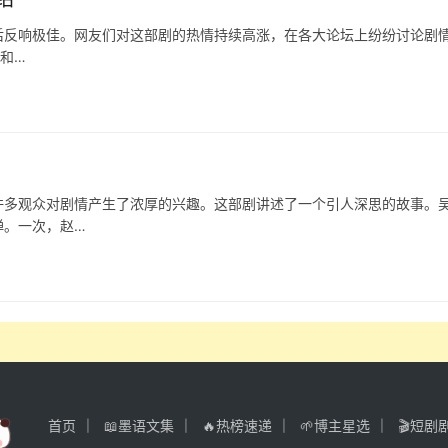
后反响极佳。网友们对这部剧的热情持续高涨，在各大论坛上纷纷讨论剧
仇和…
许多观众对剧情产生了浓厚的兴趣。这部剧讲述了一个引人深思的故事。
惮。一次，赵…
首页
📖墨语文集
🔥热榜速递
🌱博主星选
🎬短剧