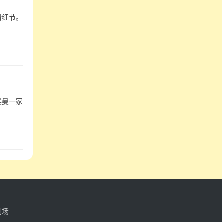
情细节。
吴曼一家
剧场