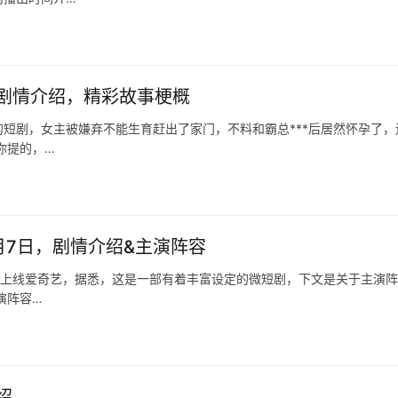
剧情介绍，精彩故事梗概
短剧，女主被嫌弃不能生育赶出了家门，不料和霸总***后居然怀孕了，
你提的，…
月7日，剧情介绍&主演阵容
7日上线爱奇艺，据悉，这是一部有着丰富设定的微短剧，下文是关于主演
演阵容…
绍