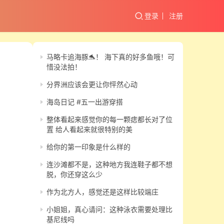
登录
注册
马略卡追海豚🐬！ 海下真的好多鱼哦！可
惜没法拍！
分界洲应该会更让你怦然心动
海岛日记 #五一出游穿搭
整体看起来感觉你的每一颗痣都长对了位
置 给人看起来就很特别的美
给你的第一印象是什么样的
连沙滩都不是，这种地方我连鞋子都不想
脱，你还穿这么少
作为北方人，感觉还是这样比较端庄
小姐姐，真心请问：这种泳衣需要处理比
基尼线吗