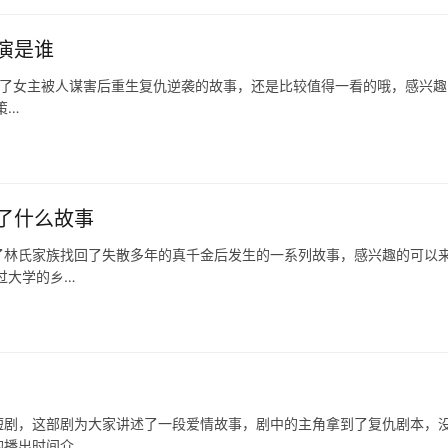
演是谁
述了女主被人谋害后重生复仇逆袭的故事，还是比较值得一看的哦，感兴趣
策…
了什么故事
了林氏家族找回了失散多年的真千金后发生的一系列故事，感兴趣的可以
过大学的乡…
短剧，这部剧为大家讲述了一段爱情故事，剧中的主角拿到了复仇剧本，
的播出时间介…