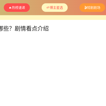
🔥热榜速递
🌱博主星选
🎬短剧剧场
哪些？剧情看点介绍