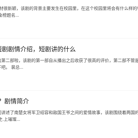
题材很新颖，该剧的背景主要发生在校园里，在这个校园里将会有什么样的
金榜题名…
短剧剧情介绍，短剧讲的什么
出第二部啦，该剧的第一部自从播出之后收获了很高的评价，第二部不管
吧。 裴总…
？剧情简介
们讲述了南楚女将军卫绍容和敌国王爷之间的爱情故事，该剧围绕着两国
.上璀璨…