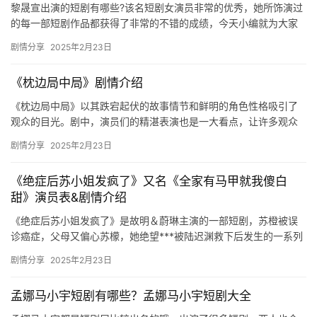
黎晟宣出演的短剧有哪些?该名短剧女演员非常的优秀，她所饰演过
的每一部短剧作品都获得了非常的不错的成绩，今天小编就为大家
整理出了她所演过的所有短剧作品合集，有需要的朋友们快来一起
剧情分享
2025年2月23日
看看…
《枕边局中局》剧情介绍
《枕边局中局》以其跌宕起伏的故事情节和鲜明的角色性格吸引了
观众的目光。剧中，演员们的精湛表演也是一大看点，让许多观众
产生了共鸣。主演是延航宇和王舒懿，该剧于10:00上线，属于女
剧情分享
2025年2月23日
频…
《绝症后苏小姐发疯了》又名《全家有马甲就我傻白
甜》演员表&剧情介绍
《绝症后苏小姐发疯了》是故明＆蔚琳主演的一部短剧，苏橙被误
诊癌症，父母又偏心苏檬，她绝望***被陆迟渊救下后发生的一系列
故事，感兴趣的可以来看看详细！ 主演：故明＆蔚琳 苏橙被误诊…
剧情分享
2025年2月23日
孟娜马小宇短剧有哪些？孟娜马小宇短剧大全