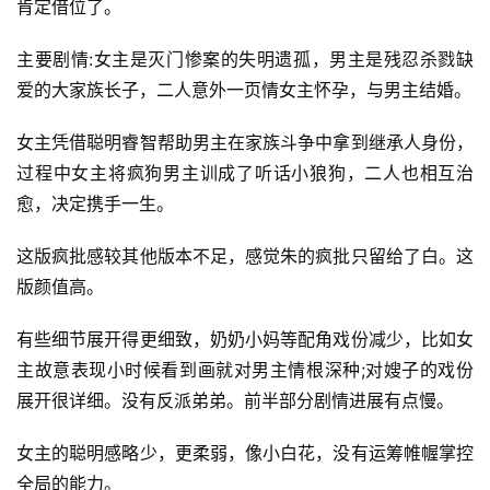
肯定借位了。
主要剧情:女主是灭门惨案的失明遗孤，男主是残忍杀戮缺
爱的大家族长子，二人意外一页情女主怀孕，与男主结婚。
女主凭借聪明睿智帮助男主在家族斗争中拿到继承人身份，
过程中女主将疯狗男主训成了听话小狼狗，二人也相互治
愈，决定携手一生。
这版疯批感较其他版本不足，感觉朱的疯批只留给了白。这
版颜值高。
有些细节展开得更细致，奶奶小妈等配角戏份减少，比如女
主故意表现小时候看到画就对男主情根深种;对嫂子的戏份
展开很详细。没有反派弟弟。前半部分剧情进展有点慢。
女主的聪明感略少，更柔弱，像小白花，没有运筹帷幄掌控
全局的能力。