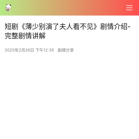
短剧《薄少别演了夫人看不见》剧情介绍-
完整剧情讲解
2025年2月26日 下午12:35
剧情分享