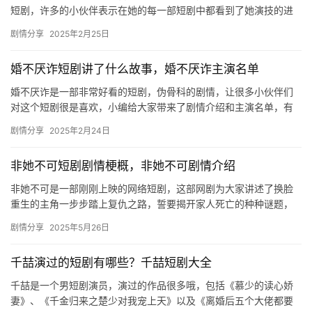
短剧，许多的小伙伴表示在她的每一部短剧中都看到了她演技的进
步，下文是张楚萱主演的全部短剧合集，一起来看看吧！ 01-情深
剧情分享
2025年2月25日
浅…
婚不厌诈短剧讲了什么故事，婚不厌诈主演名单
婚不厌诈是一部非常好看的短剧，伪骨科的剧情，让很多小伙伴们
对这个短剧很是喜欢，小编给大家带来了剧情介绍和主演名单，有
兴趣的小伙伴们欢迎来这里一起去看看吧！ 婚不厌诈主演名单 张珊
剧情分享
2025年2月24日
珊…
非她不可短剧剧情梗概，非她不可剧情介绍
非她不可是一部刚刚上映的网络短剧，这部网剧为大家讲述了换脸
重生的主角一步步踏上复仇之路，誓要揭开家人死亡的种种谜题，
成为复仇女神，指定复仇计划，整部剧情节精彩，内容丰富，值得
剧情分享
2025年5月26日
一看！…
千喆演过的短剧有哪些？千喆短剧大全
千喆是一个男短剧演员，演过的作品很多哦，包括《慕少的读心娇
妻》、《千金归来之楚少对我宠上天》以及《离婚后五个大佬都要