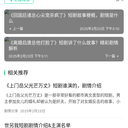
文
集
《回国后诸总心尖宠杀疯了》短剧故事梗概，剧情是什
么
🔥
上一篇
2025年2月23日 下午3:10
热
《离婚后唐总他打脸了》短剧讲了什么故事？精彩剧情
解析
榜
2025年2月23日 下午3:11
下一篇
速
登录
注册
递
相关推荐
《上门岳父光芒万丈》短剧谁演的，剧情介绍
🌱
《上门岳父光芒万丈》是一部非常好看的都市爽文类型的短剧，男
博
主参加女儿的婚礼却被认为是奸夫，开始了对女婿反击的故事，小
主
编给大家带来了剧情介绍，快来一起去看看吧！ 《上门岳父光芒万
剧情分享
2025年2月23日
丈》…
星
世另我短剧剧情介绍&主演名单
选