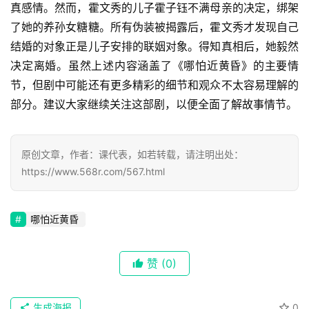
真感情。然而，霍文秀的儿子霍子钰不满母亲的决定，绑架
了她的养孙女糖糖。所有伪装被揭露后，霍文秀才发现自己
结婚的对象正是儿子安排的联姻对象。得知真相后，她毅然
决定离婚。虽然上述内容涵盖了《哪怕近黄昏》的主要情
节，但剧中可能还有更多精彩的细节和观众不太容易理解的
部分。建议大家继续关注这部剧，以便全面了解故事情节。
原创文章，作者：课代表，如若转载，请注明出处：
https://www.568r.com/567.html
首
页
哪怕近黄昏
📖
赞
(0)
墨
语
生成海报
0