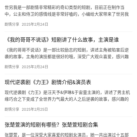
世另我是一部剧情非常精彩的奇幻类型的短剧，目前正在制作当
中，公主和侍卫的感情线是非常好嗑的，小编给大家带来了世另我
🎬
短剧剧情介绍，感兴趣的小伙伴们欢迎来一起看看吧！ ​ 《世另我》
剧情分享
2025年2月24日
短
由…
剧
《我的哥哥不说话》短剧讲了什么故事，主演是谁
剧
《我的哥哥不说话》是一部比较励志的短剧，讲述主角被陷害后逆
袭的故事，主角的演技都是很好的哦，深受广大观众喜爱，感兴趣
场
的可以来看看！ 主演： 安子杨&路遥 剧情介绍： 十年前…
剧情分享
2025年2月24日
现代逆袭剧《力王》剧情介绍&演员表
现代逆袭剧《力王》是汪天予&伊琳&于宙童主演的，讲述了男主机
缘巧合之下变成了全世界力气最大的人之后逆袭的故事，感兴趣的
朋友们可以看看哦！ 主演：汪天予&伊琳…
剧情分享
2025年2月25日
张楚萱演的短剧有哪些？张楚萱短剧合集
张楚萱，是一位深受大家喜爱的短剧女演员，她一共出演过十五部