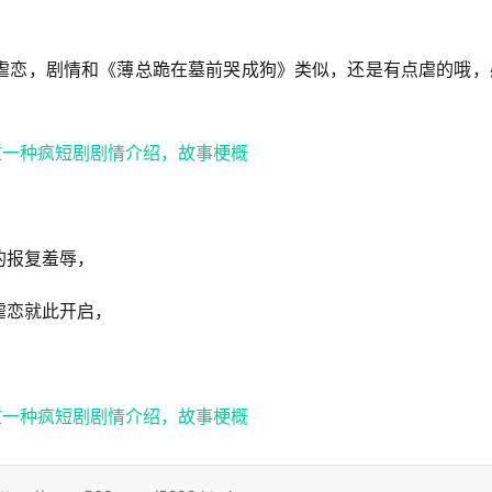
虐恋，剧情和《薄总跪在墓前哭成狗》类似，还是有点虐的哦，
的报复羞辱，
的虐恋就此开启，