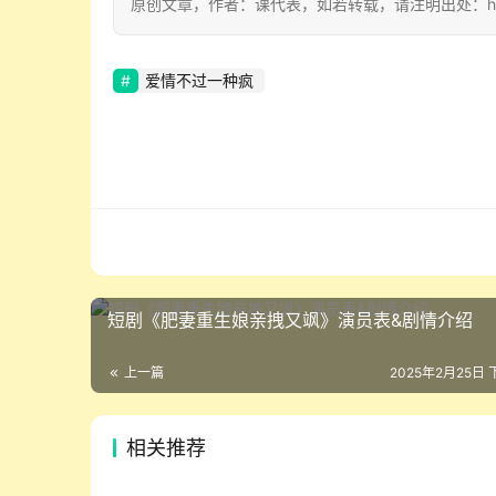
原创文章，作者：课代表，如若转载，请注明出处：https://w
爱情不过一种疯
短剧《肥妻重生娘亲拽又飒》演员表&剧情介绍
上一篇
2025年2月25日 
相关推荐