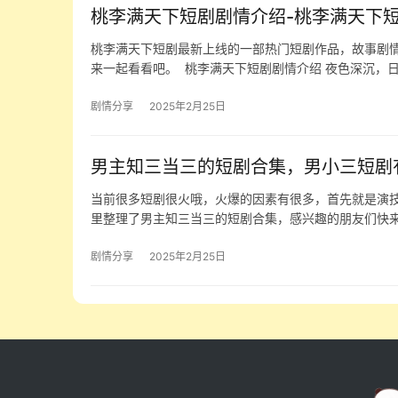
桃李满天下短剧剧情介绍-桃李满天下
桃李满天下短剧最新上线的一部热门短剧作品，故事剧
来一起看看吧。 ​ 桃李满天下短剧剧情介绍 夜色深沉，
剧情分享
2025年2月25日
男主知三当三的短剧合集，男小三短剧
当前很多短剧很火哦，火爆的因素有很多，首先就是演技
里整理了男主知三当三的短剧合集，感兴趣的朋友们快
剧情分享
2025年2月25日