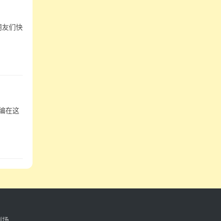
朋友们快
编在这
剧场