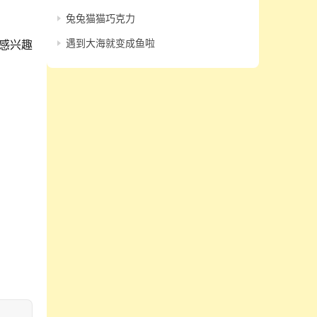
兔兔猫猫巧克力
遇到大海就变成鱼啦
感兴趣