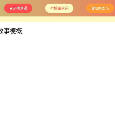
🔥热榜速递
🌱博主星选
🎬短剧剧场
故事梗概