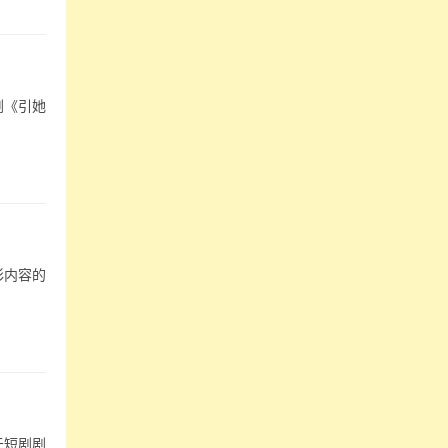
剧《引她
彩内容的
于短剧剧