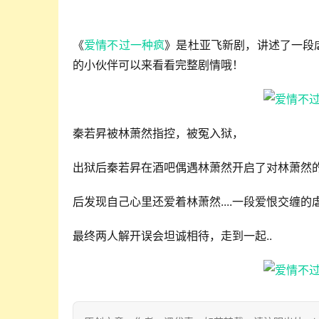
《
爱情不过一种疯
》是杜亚飞新剧，讲述了一段
的小伙伴可以来看看完整剧情哦！
秦若昇被林萧然指控，被冤入狱，
出狱后秦若昇在酒吧偶遇林萧然开启了对林萧然
后发现自己心里还爱着林萧然....一段爱恨交缠
最终两人解开误会坦诚相待，走到一起..