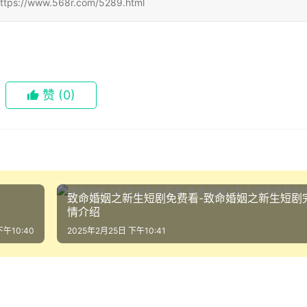
ww.568r.com/5289.html
赞
(0)
致命婚姻之新生短剧免费看-致命婚姻之新生短剧
情介绍
下午10:40
2025年2月25日 下午10:41