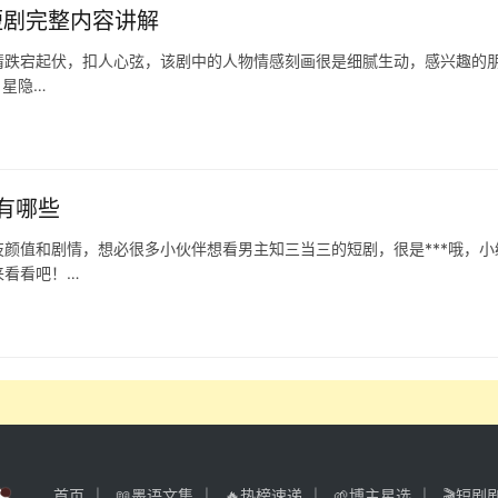
短剧完整内容讲解
情跌宕起伏，扣人心弦，该剧中的人物情感刻画很是细腻生动，感兴趣的
日星隐…
有哪些
颜值和剧情，想必很多小伙伴想看男主知三当三的短剧，很是***哦，小
来看看吧！…
首页
📖墨语文集
🔥热榜速递
🌱博主星选
🎬短剧