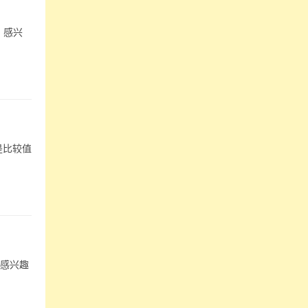
，感兴
是比较值
剧感兴趣