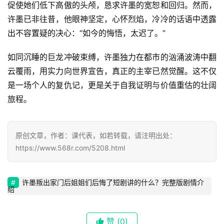
促使她们低下高傲的头颅，恳求许墨的宽恕和回归。然而，
许墨已非往昔，他眼神坚定，心怀烈焰，冷冷的话语中透露
出不容置疑的决心：“如今的悔悟，太迟了。”
首
如同沉睡的巨龙冲破束缚，许墨独力在都市的汹涌波涛中翻
页
云覆雨，用实力向世界宣告，真正的主宰已然觉醒。这不仅
是一场个人的复仇记，更是关于自我证明与价值重估的壮阔
📖
旅程。
墨
语
原创文章，作者：课代表，如若转载，请注明出处：
文
https://www.568r.com/5208.html
集
许墨叛出家门后姐姐们后悔了短剧讲的什么？完整版剧情介
🔥
绍
热
赞
(0)