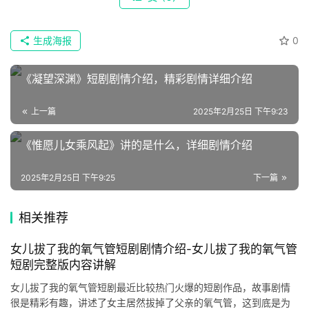
榜
速
登录
注册
生成海报
0
递
《凝望深渊》短剧剧情介绍，精彩剧情详细介绍
🌱
上一篇
2025年2月25日 下午9:23
博
主
《惟愿儿女乘风起》讲的是什么，详细剧情介绍
星
2025年2月25日 下午9:25
下一篇
选
相关推荐
🎬
女儿拔了我的氧气管短剧剧情介绍-女儿拔了我的氧气管
短
短剧完整版内容讲解
剧
女儿拔了我的氧气管短剧最近比较热门火爆的短剧作品，故事剧情
剧
很是精彩有趣，讲述了女主居然拔掉了父亲的氧气管，这到底是为