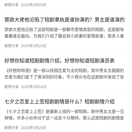
的详细介绍。 杨欢兰岚的所有短剧 1、陷落法则 2、蚀骨婚情…
剧情分享
2025年2月25日
禁欲大佬他沦陷了短剧聿执是谁扮演的？男主是谁演的
禁欲大佬他沦陷了这部短剧是一部都市爱情类型的短剧，这部剧有
着霸道总裁向，为我们介绍了霸总和小娇妻的爱情故事，很多人看
到了男主出色的演技，想了解具体的演员信息，一起来看看吧！ 禁
剧情分享
2025年2月24日
欲大…
好想你知道短剧剧情介绍，好想你知道短剧演员表
《好想你知道》是一部以校园恋爱为主的短剧，其中男女主甜甜的
恋爱为我们留下了很深刻的印象，不少观众也在这部剧中发现了张
集骏、候程玥演员的闪光点，我们一起来看看这部短剧的主要剧情
剧情分享
2025年2月24日
吧！ …
七夕之恋爱上上签短剧剧情是什么？短剧剧情介绍
《七夕之恋爱上上签》是最新上线的一部短剧，剧中男女主是一见
钟情，许多小伙伴对于这一设定十分期待，那么这部短剧的剧情是
什么呢？下文是关于剧情的详细介绍，更多短剧资讯欢迎关注mic影
剧情分享
2025年5月25日
视…