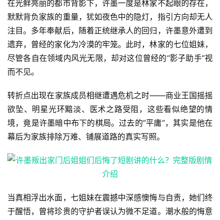
在光鲜亮丽的都市背影下，许墨一度是林家不起眼的存在，
默默背负家族的重量，犹如夜色中的隐灯，指引方向却无人
注目。多年奉献后，随着正统继承人的回归，许墨意外遭到
遗弃，曾经的家化为冷漠的牢笼。此时，林家的七位姐妹，
尽管各自在领域内风光无限，却对这位曾经的“影子助手”视
而不见。
转折点出现在家族成员相继遭遇危机之时——商业王国摇摇
欲坠、明星光环黯淡、医术之路受阻，这些看似绝望的情
境，竟是许墨暗中布下的棋局。过去的“平庸”，其实是他在
幕后为家族排除万难、铺展道路的真实写照。
当真相浮出水面，七姐妹在震撼中深感懊悔与自责，她们终
于醒悟，曾将珍贵的守护者误认为微不足道。潮水般的悔意