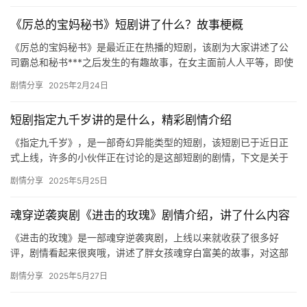
《厉总的宝妈秘书》短剧讲了什么？故事梗概
《厉总的宝妈秘书》是最近正在热播的短剧，该剧为大家讲述了公
司霸总和秘书***之后发生的有趣故事，在女主面前人人平等，即使
是霸总，也有着男友试用期。剧中，秘书和霸总的爱情故事让人感
剧情分享
2025年2月24日
慨…
短剧指定九千岁讲的是什么，精彩剧情介绍
《指定九千岁》，是一部奇幻异能类型的短剧，该短剧已于近日正
式上线，许多的小伙伴正在讨论的是这部短剧的剧情，下文是关于
短剧完整剧情的详细介绍哦，感兴趣的话一定不容错过！ 短剧指定
剧情分享
2025年5月25日
九千…
魂穿逆袭爽剧《进击的玫瑰》剧情介绍，讲了什么内容
《进击的玫瑰》是一部魂穿逆袭爽剧，上线以来就收获了很多好
评，剧情看起来很爽哦，讲述了胖女孩魂穿白富美的故事，对这部
短剧感兴趣的小伙伴快来看看吧！ 魂穿逆袭爽剧《进击的玫瑰》 胖
剧情分享
2025年5月27日
女孩…