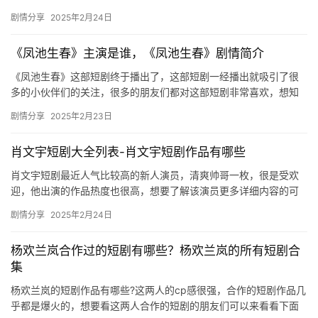
何呢?想要了解详细剧情的可以来mic影视看看。 女儿拔了我的氧
剧情分享
2025年2月24日
场
气…
《凤池生春》主演是谁，《凤池生春》剧情简介
《凤池生春》这部短剧终于播出了，这部短剧一经播出就吸引了很
多的小伙伴们的关注，很多的朋友们都对这部短剧非常喜欢，想知
道讲了什么故事，欢迎来这里和小编一起来看看吧！ 《凤池生春》
剧情分享
2025年2月23日
主演…
肖文宇短剧大全列表-肖文宇短剧作品有哪些
肖文宇短剧最近人气比较高的新人演员，清爽帅哥一枚，很是受欢
迎，他出演的作品热度也很高，想要了解该演员更多详细内容的可
以来看看下面的介绍吧。 肖文宇短剧合集 清爽帅哥姐妹们的新墙草
剧情分享
2025年2月24日
…
杨欢兰岚合作过的短剧有哪些？杨欢兰岚的所有短剧合
集
杨欢兰岚的短剧作品有哪些?这两人的cp感很强，合作的短剧作品几
乎都是爆火的，想要看这两人合作的短剧的朋友们可以来看看下面