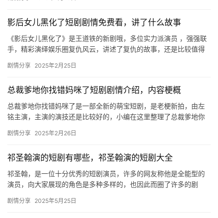
他的作品…
影后女儿黑化了短剧剧情免费看，讲了什么故事
🎬
《影后女儿黑化了》是王道铁的新剧哦，多位实力派演员 ，强强联
短
手，精彩演绎娱乐圈复仇风云，讲述了复仇的故事，还是比较值得
剧
看的，小编在这里整理了剧情介绍，感兴趣的朋友们快来看看吧！
剧情分享
2025年2月25日
王…
剧
总裁爹地你找错妈咪了短剧剧情介绍，内容梗概
场
总裁爹地你找错妈咪了是一部全新的萌宝短剧，是老梗新拍，由左
铭主演，主演的演技还是比较好的，小编在这里整理了总裁爹地你
找错妈咪了剧情介绍，感兴趣的朋友们快来看看吧！ 女主醉酒睡了
剧情分享
2025年2月26日
男主…
祁圣翰演的短剧有哪些，祁圣翰演的短剧大全
祁圣翰，是一位十分优秀的短剧演员，许多的网友称他是全能型的
演员，向大家展现的角色是多种多样的，也因此而圈了许多的剧
粉，下文内容是关于他演的短剧的详细介绍，感兴趣的话快来看看
剧情分享
2025年5月25日
吧！ 祁…