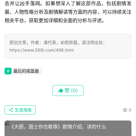
击并让凶手落网。如果想深入了解这部作品，包括剧情发
展、人物性格分析及剧情解读等方面的内容，可以持续关注
相关平台，获取更加详细和全面的分析与评述。
原创文章，作者：课代表，如若转载，请注明出处：
https://www.568r.com/498.html
最后的摇篮曲
首
页
赞
(0)
📖
生成海报
0
墨
语
《大胆，国士你也敢辱》剧情介绍，讲的什么
文