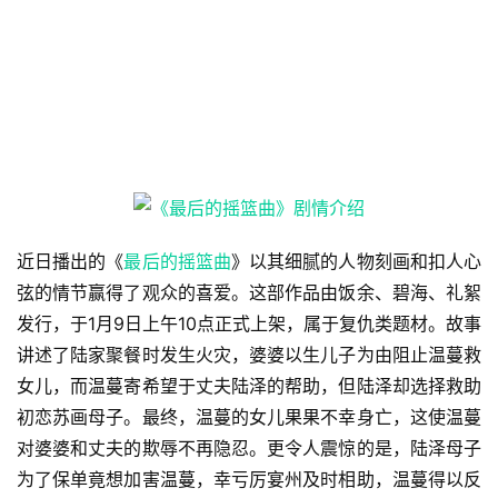
近日播出的《
最后的摇篮曲
》以其细腻的人物刻画和扣人心
弦的情节赢得了观众的喜爱。这部作品由饭余、碧海、礼絮
发行，于1月9日上午10点正式上架，属于复仇类题材。故事
讲述了陆家聚餐时发生火灾，婆婆以生儿子为由阻止温蔓救
女儿，而温蔓寄希望于丈夫陆泽的帮助，但陆泽却选择救助
初恋苏画母子。最终，温蔓的女儿果果不幸身亡，这使温蔓
对婆婆和丈夫的欺辱不再隐忍。更令人震惊的是，陆泽母子
为了保单竟想加害温蔓，幸亏厉宴州及时相助，温蔓得以反