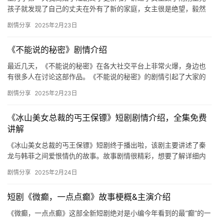
选
孩子就发现了自己的丈夫在外有了新的家庭，女主很是绝望，毅然
决然选择了离婚...... ​ 坐月子第一天我离婚了短剧剧情介绍…
剧情分享
2025年2月23日
🎬
短
《不能说的秘密》剧情介绍
剧
最近几天，《不能说的秘密》在各大社交平台上非常火爆，身边也
有很多人在讨论这部作品。《不能说的秘密》的剧情引起了大家的
剧
好奇。该作品由微剧吧发行，于12月26日15:00上架，属于亲情…
剧情分享
2025年2月23日
场
《冰山美女总裁的丐王保镖》短剧剧情介绍，全集免费
讲解
《冰山美女总裁的丐王保镖》短剧终于播出啦，该剧主要讲述了秦
龙与韩菲之间爱恨情仇的故事。故事剧情很精彩，想要了解详细内
容的可以来mic影视看看吧。 《冰山美女总裁的丐王保镖》剧情介
剧情分享
2025年2月24日
绍…
短剧《微癫，一点点癫》故事梗概&主演介绍
《微癫，一点点癫》这部全新短剧绝对是小编今年看到的最“癫”的一