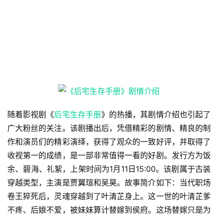
随着影视剧《
后宅生存手册
》的热播，其剧情介绍也引起了
广大粉丝的关注。该剧播出后，凭借精彩的剧情、精良的制
作和演员们的精彩演绎，获得了观众的一致好评，并取得了
收视第一的成绩，是一部非常值得一看的好剧。发行方为饭
余、碧海、礼絮，上架时间为1月11日15:00。该剧属于古装
穿越类型，主演是贾翼瑄和吴昊。故事简介如下：当代职场
卷王猝死后，灵魂穿越到了叶清芷身上。这一世的叶清芷爹
不疼、后娘不爱，被妹妹算计替嫁到侯府。这场替嫁只是为