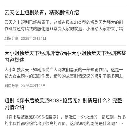
世…
云天之上短剧杀青，精彩剧情介绍
云天之上短剧已经杀青了，这部古风玄幻类型的短剧因为强大的制
作班底还有精致的服化道非常受大家的欢迎，小编给大家带来了精
彩剧情介绍，可以提前了解剧情内容，快来一起看看吧！ 古装修仙
剧情分享
2025年2月24日
网络…
大小姐独步天下短剧剧情介绍-大小姐独步天下短剧完整
内容概述
大小姐独步天下短剧深受广大网友们喜爱的一部短剧作品，这是一
部大女主题材的短剧作品，精彩的故事剧情深深的吸引了很多网友
们的关注，感兴趣的朋友们快来一起看看吧。 大小姐独步天下短剧
剧情分享
2025年2月25日
剧情…
短剧《穿书后被反派BOSS掐腰宠》剧情是什么？完整
剧情介绍
《穿书后被反派BOSS掐腰宠》，是近日十分火爆的一部短剧，许多
的小伙伴都纷纷给出了很高的评价，这部短剧的剧情是什么呢？下
文是关于其剧情的详细解析，感兴趣的话一定不容错过哦！ 正在