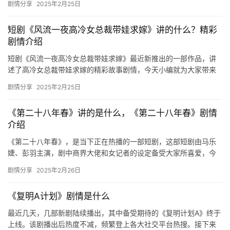
剧情分享
2025年2月25日
听…
短剧《风流一夜高冷女总裁带娃求嫁》讲的什么？精彩
剧情介绍
短剧《风流一夜高冷女总裁带娃求嫁》最近新推出的一部作品，讲
述了高冷女总裁带娃求嫁的精彩故事剧情，今天小编就为大家带来
了该剧的完整内容讲解，感兴趣的可以来看看。 故事围绕战神般的
剧情分享
2025年2月25日
男主…
《第二十八年春》讲的是什么，《第二十八年春》剧情
介绍
《第二十八年春》，是当下正在热播的一部短剧，这部短剧由马乐
婕、彭羽主演，剧中商界大佬和女记者的设定备受大家所喜爱，今
天小编为大家整理了该短剧剧情的详细介绍，一起来看看吧！ 马乐
剧情分享
2025年2月26日
婕彭…
《复明A计划》剧情是什么
最近几天，几部新剧陆续播出，其中备受期待的《复明计划A》终于
上线。该剧播出后热度不减，频繁登上各大社交平台热搜。接下来