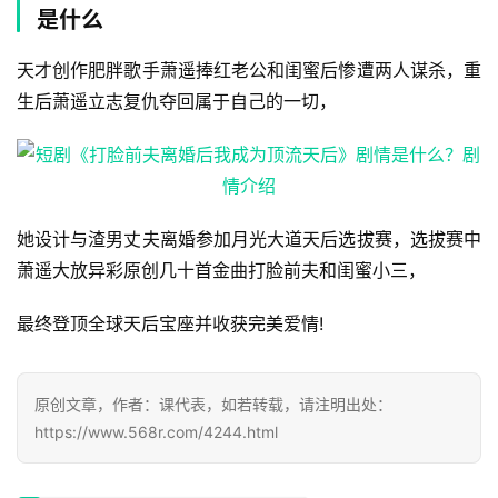
是什么
天才创作肥胖歌手萧遥捧红老公和闺蜜后惨遭两人谋杀，重
生后萧遥立志复仇夺回属于自己的一切，
她设计与渣男丈夫离婚参加月光大道天后选拔赛，选拔赛中
萧遥大放异彩原创几十首金曲打脸前夫和闺蜜小三，
最终登顶全球天后宝座并收获完美爱情!
首
原创文章，作者：课代表，如若转载，请注明出处：
https://www.568r.com/4244.html
页