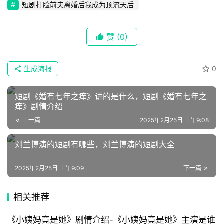
📖
短剧打脸前夫离婚后我成为顶流天后
墨
赞
(0)
语
文
生成海报
0
集
短剧《婚有七年之痒》讲的是什么，短剧《婚有七年之
🔥
痒》剧情介绍
热
上一篇
2025年2月25日 上午9:08
榜
刘兰博演的短剧有哪些，刘兰博演的短剧大全
速
登录
注册
2025年2月25日 上午9:09
下一篇
递
相关推荐
🌱
《小姨妈竟是她》剧情介绍-《小姨妈竟是她》主演是谁
博