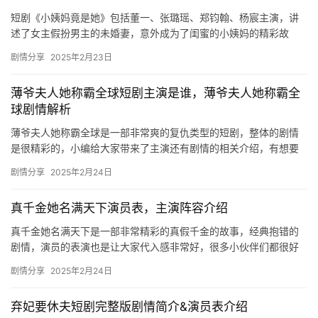
短剧《小姨妈竟是她》包括董一、张璐瑶、郑钧翰、杨宸主演，讲
主
述了女主假扮男主的未婚妻，意外成为了闺蜜的小姨妈的精彩故
星
事。想要了解更多详细内容的可以来mic影视看看吧。 《小姨妈竟
剧情分享
2025年2月23日
是她…
选
薄爷夫人她称霸全球短剧主演是谁，薄爷夫人她称霸全
球剧情解析
🎬
薄爷夫人她称霸全球是一部非常爽的复仇类型的短剧，整体的剧情
短
是很精彩的，小编给大家带来了主演还有剧情的相关介绍，有想要
剧
去了解的小伙伴们欢迎来这里一起来看看吧！ 薄爷夫人她称霸全球
剧情分享
2025年2月24日
短剧…
剧
真千金她名满天下演员表，主演阵容介绍
场
真千金她名满天下是一部非常精彩的真假千金的故事，经典抱错的
剧情，演员的表演也是让大家代入感非常好，很多小伙伴们都很好
奇主演是谁，小编给大家带来了主演阵容介绍，欢迎来一起看看
剧情分享
2025年2月24日
吧！ 真…
弃妃要休夫短剧完整版剧情简介&演员表介绍