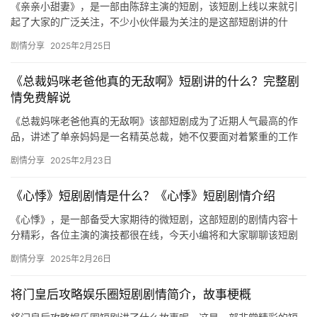
《亲亲小甜妻》，是一部由陈辞主演的短剧，该短剧上线以来就引
起了大家的广泛关注，不少小伙伴最为关注的是这部短剧讲的什
么，下文是关于其剧情的详细介绍哦，感兴趣的话不妨来看看吧！
剧情分享
2025年2月25日
《亲亲…
《总裁妈咪老爸他真的无敌啊》短剧讲的什么？完整剧
情免费解说
《总裁妈咪老爸他真的无敌啊》该部短剧成为了近期人气最高的作
品，讲述了单亲妈妈是一名精英总裁，她不仅要面对着繁重的工作
压力还有孩子的教育问题。故事剧情很精彩，感兴趣的朋友们快来
剧情分享
2025年2月23日
一起看…
《心悸》短剧剧情是什么？《心悸》短剧剧情介绍
《心悸》，是一部备受大家期待的微短剧，这部短剧的剧情内容十
分精彩，各位主演的演技都很在线，今天小编将和大家聊聊该短剧
的剧情是什么，下文是关于剧情的详细介绍，感兴趣的话不妨来看
剧情分享
2025年2月26日
看吧！…
将门皇后攻略娱乐圈短剧剧情简介，故事梗概