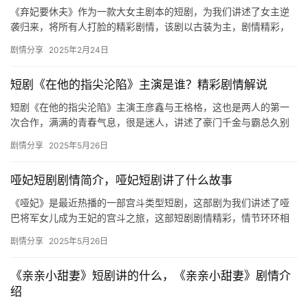
《弃妃要休夫》作为一款大女主剧本的短剧，为我们讲述了女主逆
袭归来，将所有人打脸的精彩剧情，该剧以古装为主，剧情精彩，
一起来看看吧！ 身为王妃的顾相思一再受到侧王妃冷月的污蔑和陷
剧情分享
2025年2月24日
害，…
短剧《在他的指尖沦陷》主演是谁？精彩剧情解说
短剧《在他的指尖沦陷》主演王彦鑫与王格格，这也是两人的第一
次合作，满满的青春气息，很是迷人，讲述了豪门千金与霸总久别
重逢后的爱情故事。故事很精彩，欢迎来追。 短剧《在他的指尖沦
剧情分享
2025年5月26日
陷》…
哑妃短剧剧情简介，哑妃短剧讲了什么故事
《哑妃》是最近热播的一部宫斗类型短剧，这部剧为我们讲述了哑
巴将军女儿成为王妃的宫斗之旅，这部短剧剧情精彩，情节环环相
扣，有着各种经典的宫斗场面，让我们一起来看看这部剧的主要剧
剧情分享
2025年5月26日
情吧！…
《亲亲小甜妻》短剧讲的什么，《亲亲小甜妻》剧情介
绍