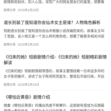
剧情跌宕起伏，扣人心弦，深受广大的网友朋友们的喜爱，想要看
更多精彩剧情内容的可以来看看下面的介绍。 ​ 白月光的秘密之回
剧情分享
2025年2月25日
家…
道长别装了我知道你会仙术女主是谁？人物角色解析
短剧道长别装了我知道你会仙术根据小说改编而来的，故事女主叫
丁思甜，该人物又是一个怎么样的角色呢，想要了解更多相关内容
的可以来看看下面的介绍吧。 ‌道长别装了我知道你会仙术…
剧情分享
2025年2月25日
《归来的她》短剧剧情介绍-《归来的她》短剧精彩剧情
解读
《归来的她》短剧剧情超带感的，故事主要围绕着一位命运多舛的
女子陈玥展开，讲述了女子陈玥死而复生，整容后华丽归来，开启
复仇之路。剧情让人看了很是过瘾，喜欢的朋友们快来一起看看
剧情分享
2025年2月24日
吧。 《…
《哪怕近黄昏》剧情介绍
随着《哪怕近黄昏》的播出热度不断攀升，这部剧有望成为近期最
值得一看的作品，并成为大众讨论的焦点。该剧的剧情介绍也成为