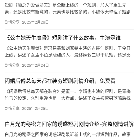
短剧《顾总为爱做娇夫》是全新上线的一个短剧，加入了重生元
素，还是比较有新意的，元素也是比较多的，小编今天整理了短剧
《顾总为爱做娇夫》剧情介绍，感兴趣的朋友们快来看看吧！ 女尊
剧情分享
2025年2月26日
世界的…
《公主她天生魔骨》短剧讲了什么故事，主演是谁
《公主她天生魔骨》是冯易鑫和刘家铭主演的古装仙侠剧，于今日
上线，讲述了女主小鱼是魔族的人，最终挽救三界于危难，还是比
较值得看的，感兴趣的可以看看！ 《公主她天生魔骨》主演： 冯易
剧情分享
2025年2月24日
鑫…
闪婚后傅总每天都在装穷短剧剧情介绍，免费看
《闪婚后傅总每天都在装穷》是董一、李婧也主演的短剧，是青梅
竹马的设定，久别重逢也是一大看点，讲述了女主被渣男欺骗后找
到真爱的故事，感兴趣的小伙伴快来看看吧！ 董一李婧也《闪婚
剧情分享
2025年2月25日
后，傅…
白月光的秘密之回家的诱惑短剧剧情介绍-完整剧情讲解
白月光的秘密之回家的诱惑短剧最近新上线的一部短剧作品，故事