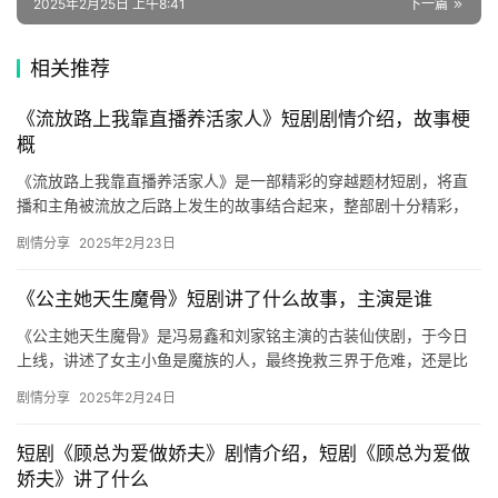
2025年2月25日 上午8:41
下一篇
🌱
博
相关推荐
主
《流放路上我靠直播养活家人》短剧剧情介绍，故事梗
星
概
选
《流放路上我靠直播养活家人》是一部精彩的穿越题材短剧，将直
播和主角被流放之后路上发生的故事结合起来，整部剧十分精彩，
来看看有关剧情介绍吧！ 在古代，一个特种军医意外穿越到了一个
🎬
剧情分享
2025年2月23日
充满…
短
《公主她天生魔骨》短剧讲了什么故事，主演是谁
剧
《公主她天生魔骨》是冯易鑫和刘家铭主演的古装仙侠剧，于今日
剧
上线，讲述了女主小鱼是魔族的人，最终挽救三界于危难，还是比
较值得看的，感兴趣的可以看看！ 《公主她天生魔骨》主演： 冯易
剧情分享
场
2025年2月24日
鑫…
短剧《顾总为爱做娇夫》剧情介绍，短剧《顾总为爱做
娇夫》讲了什么