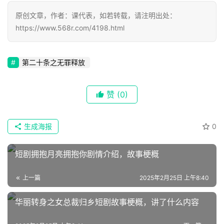
页
原创文章，作者：课代表，如若转载，请注明出处：
https://www.568r.com/4198.html
📖
墨
第二十条之无罪释放
语
文
赞
(0)
集
生成海报
0
🔥
热
短剧拥抱月亮拥抱你剧情介绍，故事梗概
榜
上一篇
2025年2月25日 上午8:40
速
登录
注册
华丽转身之女总裁归乡短剧故事梗概，讲了什么内容
递