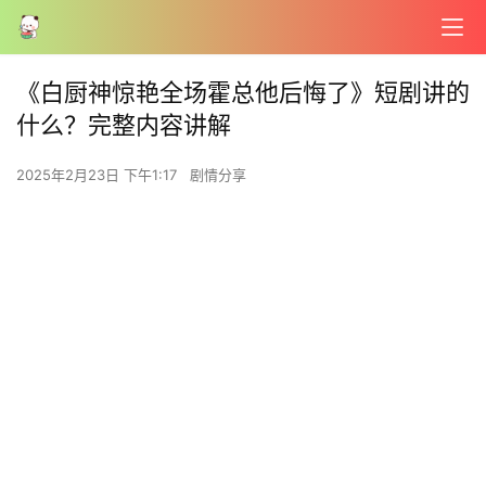
《白厨神惊艳全场霍总他后悔了》短剧讲的
什么？完整内容讲解
2025年2月23日 下午1:17
剧情分享