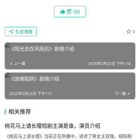
墨
赞
(0)
语
文
生成海报
0
集
《阳光总在风雨后》剧情介绍
🔥
上一篇
2025年2月23日 下午1:16
热
榜
《迷情陷阱》剧情介绍
速
2025年2月23日 下午1:17
下一篇
登录
注册
递
相关推荐
🌱
桃花马上请长缨短剧主演是谁，演员介绍
博
《桃花马上请长缨》当前正在热播中，讲述了男女主双强，相知相
主