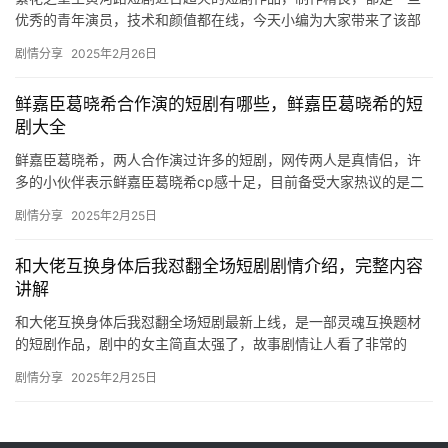
优秀的青年演员，技术和颜值都在线，今天小编为大家带来了该部
短剧的最新剧情内容介绍，感兴趣的可以来看看。 ​ 繁花之重生黄
剧情分享
2025年2月26日
河…
鲜嘉臣葛晓希合作演的短剧有哪些，鲜嘉臣葛晓希的短
剧大全
鲜嘉臣葛晓希，两人合作演过许多的短剧，网传两人是真情侣，许
多的小伙伴表示鲜嘉臣葛晓希cp感十足，目前备受大家热议的是二
位合演的短剧有哪些，下文是相关的内容介绍，一起来看看吧！ 鲜
剧情分享
2025年2月25日
嘉…
和大佬互换身体后我怼翻全场短剧剧情介绍，完整内容
讲解
和大佬互换身体后我怼翻全场短剧最新上线，是一部灵魂互换题材
的短剧作品，剧中的女主简直太强了，故事剧情让人看了非常的
爽，想要了解更多详细内容的可以来mic影视看看。 和大佬互换身
剧情分享
2025年2月25日
体后…