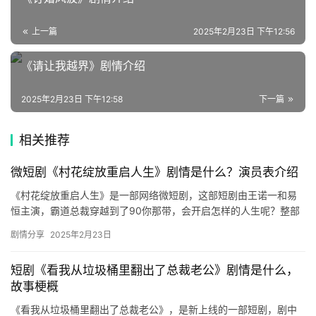
语
上一篇
2025年2月23日 下午12:56
文
集
《请让我越界》剧情介绍
🔥
2025年2月23日 下午12:58
下一篇
热
相关推荐
榜
微短剧《村花绽放重启人生》剧情是什么？演员表介绍
速
登录
注册
《村花绽放重启人生》是一部网络微短剧，这部短剧由王诺一和易
递
恒主演，霸道总裁穿越到了90你那带，会开启怎样的人生呢？整部
剧情节精彩，演员演技都很不错，来看看这部短剧的剧情介绍吧！
剧情分享
2025年2月23日
🌱
《…
博
短剧《看我从垃圾桶里翻出了总裁老公》剧情是什么，
故事梗概
主
《看我从垃圾桶里翻出了总裁老公》，是新上线的一部短剧，剧中