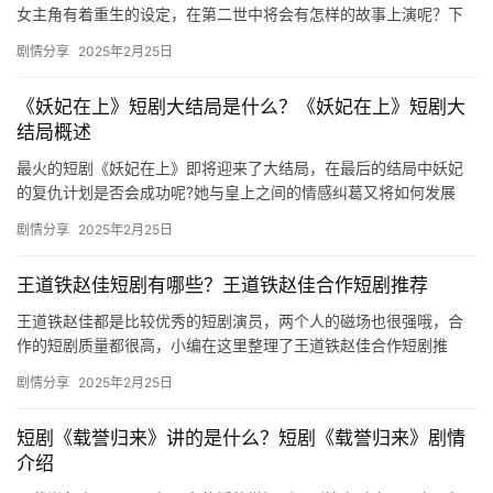
星
女主角有着重生的设定，在第二世中将会有怎样的故事上演呢？下
文是关于短剧剧情的详细介绍，感兴趣的小伙伴快来看看吧！ 短剧
选
剧情分享
2025年2月25日
《看…
🎬
《‌妖妃在上》短剧大结局是什么？《‌妖妃在上》短剧大
结局概述‌‌
短
最火的短剧《‌妖妃在上》即将迎来了大结局，在最后的结局中妖妃
剧
的复仇计划是否会成功呢?她与皇上之间的情感纠葛又将如何发展
呢?感兴趣的朋友们可以一起来看看吧。 《‌…
剧
剧情分享
2025年2月25日
场
王道铁赵佳短剧有哪些？王道铁赵佳合作短剧推荐
王道铁赵佳都是比较优秀的短剧演员，两个人的磁场也很强哦，合
作的短剧质量都很高，小编在这里整理了王道铁赵佳合作短剧推
荐，感兴趣的小伙伴快来看看吧！ 1、慕总终于靠娃上位了 2、去有
剧情分享
2025年2月25日
你…
短剧《载誉归来》讲的是什么？短剧《载誉归来》剧情
介绍