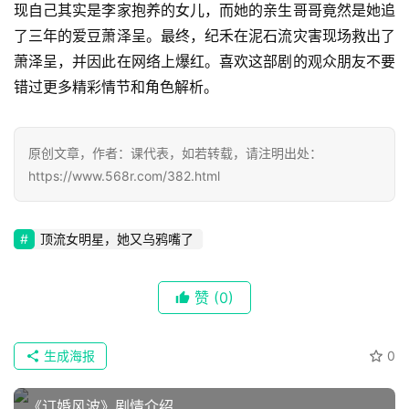
现自己其实是李家抱养的女儿，而她的亲生哥哥竟然是她追
了三年的爱豆萧泽呈。最终，纪禾在泥石流灾害现场救出了
萧泽呈，并因此在网络上爆红。喜欢这部剧的观众朋友不要
错过更多精彩情节和角色解析。
原创文章，作者：课代表，如若转载，请注明出处：
https://www.568r.com/382.html
顶流女明星，她又乌鸦嘴了
首
赞
(0)
页
📖
生成海报
0
墨
《订婚风波》剧情介绍