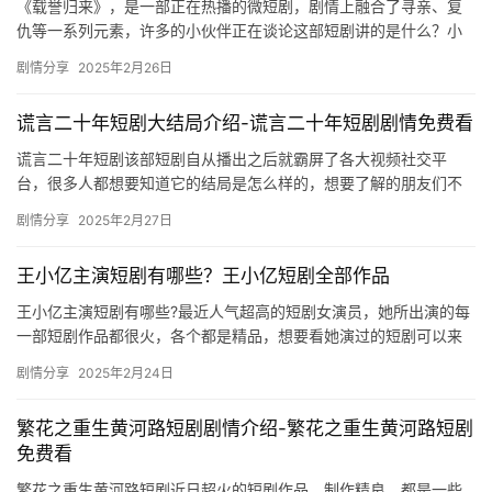
《载誉归来》，是一部正在热播的微短剧，剧情上融合了寻亲、复
仇等一系列元素，许多的小伙伴正在谈论这部短剧讲的是什么？小
编为大家带来了其剧情的详细介绍，感兴趣的话快来看看吧！ 《载
剧情分享
2025年2月26日
誉归…
谎言二十年短剧大结局介绍-谎言二十年短剧剧情免费看
谎言二十年短剧该部短剧自从播出之后就霸屏了各大视频社交平
台，很多人都想要知道它的结局是怎么样的，想要了解的朋友们不
妨可以来看看下面的详细内容介绍吧。 谎言二十年短剧大结局介绍
剧情分享
2025年2月27日
&l…
王小亿主演短剧有哪些？王小亿短剧全部作品
王小亿主演短剧有哪些?最近人气超高的短剧女演员，她所出演的每
一部短剧作品都很火，各个都是精品，想要看她演过的短剧可以来
mic影视看看吧。 王小亿主演短剧有哪些 ‌王小亿主…
剧情分享
2025年2月24日
繁花之重生黄河路短剧剧情介绍-繁花之重生黄河路短剧
免费看
繁花之重生黄河路短剧近日超火的短剧作品，制作精良，都是一些