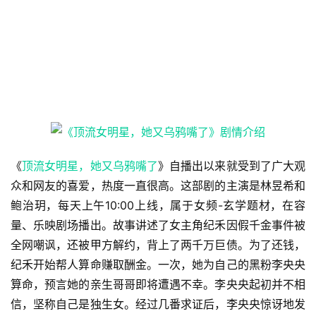
《
顶流女明星，她又乌鸦嘴了
》自播出以来就受到了广大观
众和网友的喜爱，热度一直很高。这部剧的主演是林昱希和
鲍治玥，每天上午10:00上线，属于女频-玄学题材，在容
量、乐映剧场播出。故事讲述了女主角纪禾因假千金事件被
全网嘲讽，还被甲方解约，背上了两千万巨债。为了还钱，
纪禾开始帮人算命赚取酬金。一次，她为自己的黑粉李央央
算命，预言她的亲生哥哥即将遭遇不幸。李央央起初并不相
信，坚称自己是独生女。经过几番求证后，李央央惊讶地发